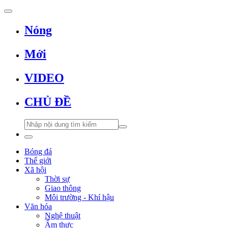
Nóng
Mới
VIDEO
CHỦ ĐỀ
Bóng đá
Thế giới
Xã hội
Thời sự
Giao thông
Môi trường - Khí hậu
Văn hóa
Nghệ thuật
Ẩm thực