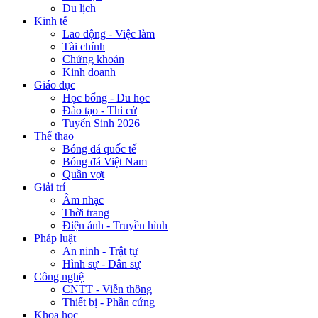
Du lịch
Kinh tế
Lao động - Việc làm
Tài chính
Chứng khoán
Kinh doanh
Giáo dục
Học bổng - Du học
Đào tạo - Thi cử
Tuyển Sinh 2026
Thể thao
Bóng đá quốc tế
Bóng đá Việt Nam
Quần vợt
Giải trí
Âm nhạc
Thời trang
Điện ảnh - Truyền hình
Pháp luật
An ninh - Trật tự
Hình sự - Dân sự
Công nghệ
CNTT - Viễn thông
Thiết bị - Phần cứng
Khoa học