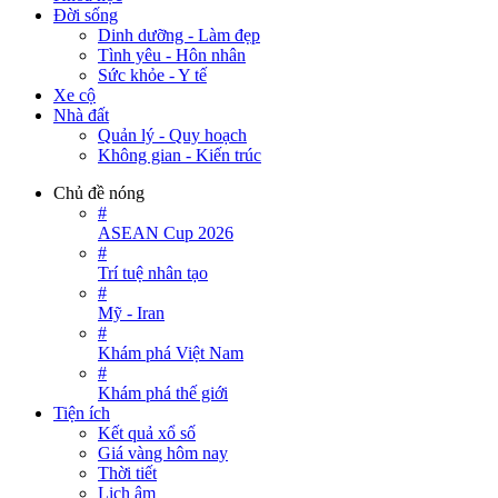
Đời sống
Dinh dưỡng - Làm đẹp
Tình yêu - Hôn nhân
Sức khỏe - Y tế
Xe cộ
Nhà đất
Quản lý - Quy hoạch
Không gian - Kiến trúc
Chủ đề nóng
#
ASEAN Cup 2026
#
Trí tuệ nhân tạo
#
Mỹ - Iran
#
Khám phá Việt Nam
#
Khám phá thế giới
Tiện ích
Kết quả xổ số
Giá vàng hôm nay
Thời tiết
Lịch âm