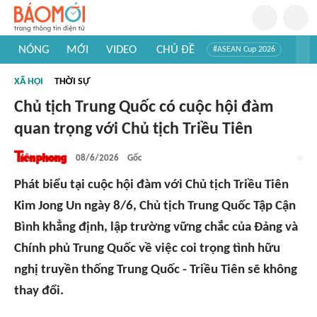
NÓNG
MỚI
VIDEO
CHỦ ĐỀ
#ASEAN Cup 2026
#Trí tuệ nhân tạo
#Mỹ - Iran
#Khám phá Việt Nam
XÃ HỘI
THỜI SỰ
#Khám phá thế giới
Chủ tịch Trung Quốc có cuộc hội đàm
quan trọng với Chủ tịch Triều Tiên
08/6/2026
Gốc
Phát biểu tại cuộc hội đàm với Chủ tịch Triều Tiên
Kim Jong Un ngày 8/6, Chủ tịch Trung Quốc Tập Cận
Bình khẳng định, lập trường vững chắc của Đảng và
Chính phủ Trung Quốc về việc coi trọng tình hữu
nghị truyền thống Trung Quốc - Triều Tiên sẽ không
thay đổi.