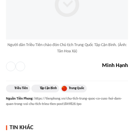
Người dân Triều Tiên chào đón Chủ tịch Trung Quốc Tập Cận Bình. (Ảnh:
Tân Hoa Xã)
Minh Hạnh
Triều Tiên
Tập Cận Bình
Trung Quốc
Nguồn
Tiền Phong
:
https://tienphong.vn/chu-tich-trung-quoc-co-cuoc-hoi-dam-
quan-trong-voi-chu-tich-trieu-tien-post1849826.tpo
TIN KHÁC