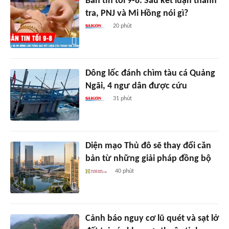
Bản tin tối 9-8: Sau kết luận thanh
tra, PNJ và Mi Hồng nói gì?
20 phút
Dông lốc đánh chìm tàu cá Quảng
Ngãi, 4 ngư dân được cứu
31 phút
Diện mạo Thủ đô sẽ thay đổi căn
bản từ những giải pháp đồng bộ
40 phút
Cảnh báo nguy cơ lũ quét và sạt lở