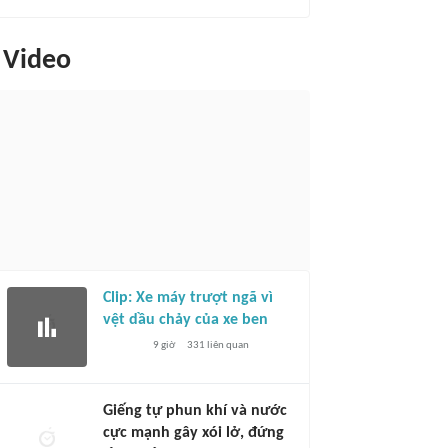
Video
Clip: Xe máy trượt ngã vì
vệt dầu chảy của xe ben
9 giờ
331
liên quan
Giếng tự phun khí và nước
cực mạnh gây xói lở, đứng