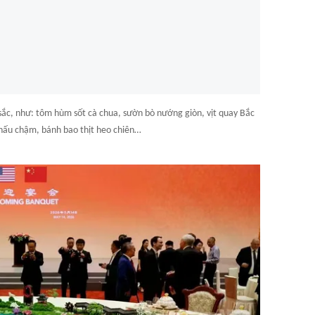
ắc, như: tôm hùm sốt cà chua, sườn bò nướng giòn, vịt quay Bắc
 nấu chậm, bánh bao thịt heo chiên…