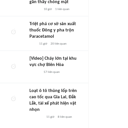
gần thấy chóng mặt
10 giờ
1
liên quan
Triệt phá cơ sở sản xuất
thuốc Đông y pha trộn
Paracetamol
11 giờ
20
liên quan
[Video] Cháy lớn tại khu
vực chợ Biên Hòa
57
liên quan
Loạt ô tô thủng lốp trên
cao tốc qua Gia Lai, Đắk
Lắk, tài xế phát hiện vật
nhọn
11 giờ
8
liên quan