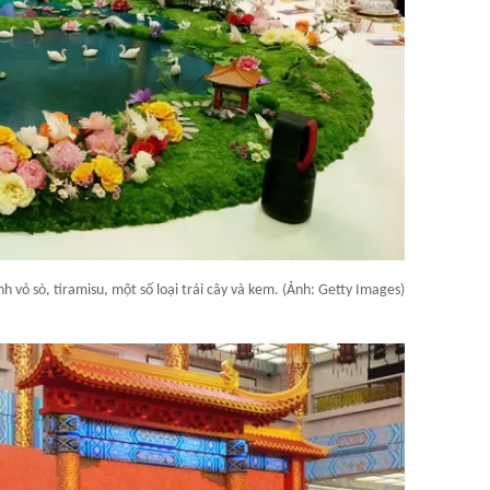
 vỏ sò, tiramisu, một số loại trái cây và kem. (Ảnh: Getty Images)