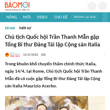
NÓNG
MỚI
VIDEO
CHỦ ĐỀ
#ASEAN Cup 2026
#Trí tuệ nhân tạo
#Mỹ - Iran
#Khám phá Việt Nam
XÃ HỘI
THỜI SỰ
#Khám phá thế giới
Chủ tịch Quốc hội Trần Thanh Mẫn gặp
Tổng Bí thư Đảng Tái lập Cộng sản Italia
14/4/2026
Gốc
Trong khuôn khổ chuyến thăm chính thức Italia,
ngày 14/4, tại Rome, Chủ tịch Quốc hội Trần Thanh
Mẫn đã có cuộc gặp Tổng Bí thư Đảng Tái lập Cộng
sản Italia Maurizio Acerbo.