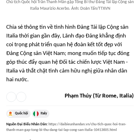
Chủ tịch Quốc hội Trần Thanh Mẫn gặp Tổng Bí thư Đảng Tái lập Cộng sản
Italia Maurizio Acerbo. Ảnh: Doãn Tấn/TTXVN
Chia sẻ thông tin về tình hình Đảng Tái lập Cộng sản
Italia thời gian gần đây, Lãnh đạo Đảng khẳng định
coi trọng phát triển quan hệ đoàn kết tốt đẹp với
Đảng Cộng sản Việt Nam; mong muốn tiếp tục đóng
góp thúc đẩy quan hệ Đối tác chiến lược Việt Nam -
Italia và thắt chặt tình cảm hữu nghị giữa nhân dân
hai nước.
Phạm Thúy (Từ Rome, Italia)
Quốc hội
Italy
Nguồn
Đại Biểu Nhân Dân
:
https://daibieunhandan.vn/chu-tich-quoc-hoi-tran-
thanh-man-gap-tong-bi-thu-dang-tai-lap-cong-san-italia-10413605.html