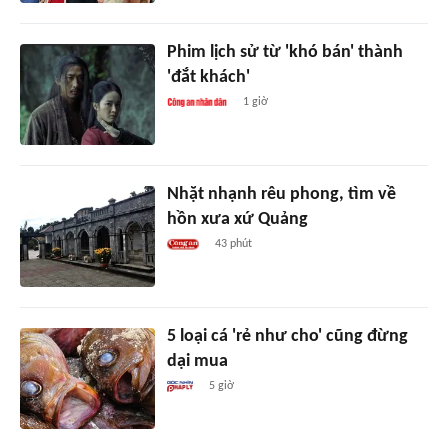
Phim lịch sử từ 'khó bán' thành
'đắt khách'
1 giờ
Nhặt nhạnh rêu phong, tìm về
hồn xưa xứ Quảng
43 phút
5 loại cá 'rẻ như cho' cũng đừng
dại mua
5 giờ