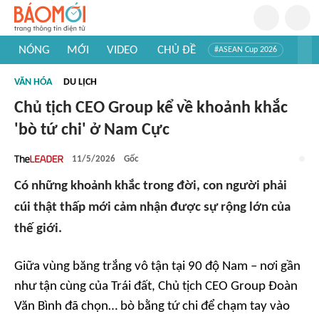
NÓNG
MỚI
VIDEO
CHỦ ĐỀ
#ASEAN Cup 2026
#Trí tuệ nhân tạo
#Mỹ - Iran
#Khám phá Việt Nam
VĂN HÓA
DU LỊCH
#Khám phá thế giới
Chủ tịch CEO Group kể về khoảnh khắc
'bò tứ chi' ở Nam Cực
11/5/2026
Gốc
Có những khoảnh khắc trong đời, con người phải
cúi thật thấp mới cảm nhận được sự rộng lớn của
thế giới.
Giữa vùng băng trắng vô tận tại 90 độ Nam – nơi gần
như tận cùng của Trái đất, Chủ tịch CEO Group Đoàn
Văn Bình đã chọn… bò bằng tứ chi để chạm tay vào