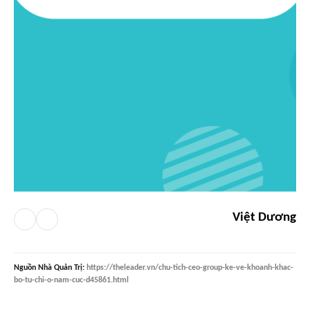
Việt Dương
Nguồn
Nhà Quản Trị
:
https://theleader.vn/chu-tich-ceo-group-ke-ve-khoanh-khac-
bo-tu-chi-o-nam-cuc-d45861.html