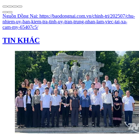
Nguồn
Đồng Nai
:
https://baodongnai.com.vn/chinh-tri/202507/chu-
nhiem-uy-ban-kiem-tra-tinh-uy-tran-trung-nhan-lam-viec-tai-xa-
cam-my-65407c5/
TIN KHÁC