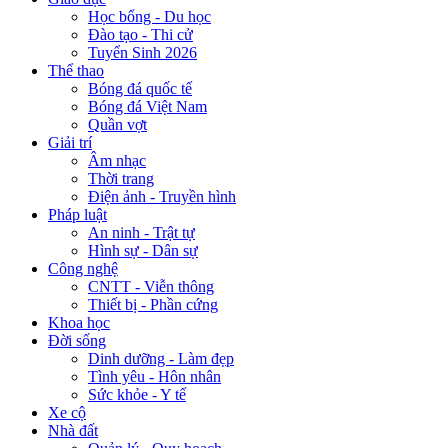
Học bổng - Du học
Đào tạo - Thi cử
Tuyển Sinh 2026
Thể thao
Bóng đá quốc tế
Bóng đá Việt Nam
Quần vợt
Giải trí
Âm nhạc
Thời trang
Điện ảnh - Truyền hình
Pháp luật
An ninh - Trật tự
Hình sự - Dân sự
Công nghệ
CNTT - Viễn thông
Thiết bị - Phần cứng
Khoa học
Đời sống
Dinh dưỡng - Làm đẹp
Tình yêu - Hôn nhân
Sức khỏe - Y tế
Xe cộ
Nhà đất