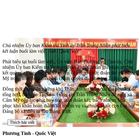
Chủ nhiệm Ủy ban Kiểm tra Tỉnh ủy Trần Trung Nhân phát biểu
kết luận buổi làm việc. Ảnh: Quốc Việt
Phát biểu tại buổi làm việc, Ủy viên Ban Thường vụ Tỉnh ủy, Chủ
nhiệm Ủy ban Kiểm tra Tỉnh ủy Trần Trung Nhân ghi nhận những
kết quả của Đảng ủy, chính quyền và các tổ chức đoàn thể xã Cẩm
Mỹ trong thực hiện mô hình chính quyền địa phương 2 cấp.
Đồng thời ghi nhận những khó khăn, vướng mắc của địa phương để
tổng hợp, báo cáo Tỉnh ủy. Đồng chí Trần Trung Nhân đề nghị xã
Cẩm Mỹ tiếp tục phát huy tinh thần đoàn kết, trách nhiệm, khắc
phục khó khăn hoàn thành tốt nhiệm vụ và chuẩn bị tốt cho Đại hội
Đảng bộ xã diễn ra vào tháng 8 tới.
Thích bài viết
Phương Tình - Quốc Việt