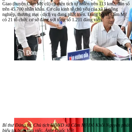
Giao (huyện Cẩm Mỹ cũ) có diện tích tự nhiên trên 113 km2, dân số
trên 45.700 nhân khẩu. Cơ cấu kinh tế chủ yếu của xã là nông
nghiệp, thương mại - dịch vụ đang phát triển. Đảng bộ xã Cẩm Mỹ
có 21 tổ chức cơ sở đảng với tổng số 1.211 đảng viên.
Bí thư Đảng ủy, Chủ tịch HĐND xã Cẩm Mỹ Đỗ Khôi Nguyên phát
biểu tại buổi làm việc. Ảnh: Quốc Việt