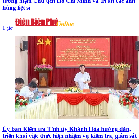
tưởng niệm Chủ tịch Hồ Chí Minh và tri ân các anh
hùng liệt sĩ
1 giờ
Ủy ban Kiểm tra Tỉnh ủy Khánh Hòa hướng dẫn,
triển khai việc thực hiện nhiệm vụ kiểm tra, giám sát