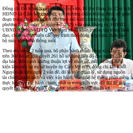
Đồng chí Đỗ Khôi Nguyên, Tỉnh ủy viên, Bí thư Đảng ủy, Chủ tịch
HĐND xã Cẩm Mỹ cho biết, với phương châm không được để gián
đoạn trong phục vụ người dân theo mô hình chính quyền địa
phương 2 cấp, ngay từ ngày 1-7-2025 vừa qua, Đảng ủy, HĐND,
UBND, Ủy ban MTTQ Việt Nam xã đã khẩn trương tập trung lãnh
đạo, chỉ đạo thực hiện các quy trình theo đúng quy định, đảm bảo
bộ máy vận hành thông suốt.
Theo đó, trong 2 tuần qua, bộ phận hành chính công xã đã tiếp nhận
trên 360 hồ sơ, giải quyết 261 hồ sơ đúng tiến độ cho người dân trên
địa bàn. Bên cạnh những thuận lợi về nhân sự, môi trường, điều
kiện làm việc tại trụ sở huyện ủy Cẩm Mỹ (cũ), đồng chí Đỗ Khôi
Nguyên đã kiến nghị 2 vấn đề, đó là việc quản lý, sử dụng nguồn
tài chính, ngân sách và việc vận hành, đồng bộ hệ thống phần mềm
thực hiện thủ tục hành chính, nhất là trong lĩnh vực đất đai để giải
quyết thủ tục cho người dân được nhanh chóng, thuận lợi.