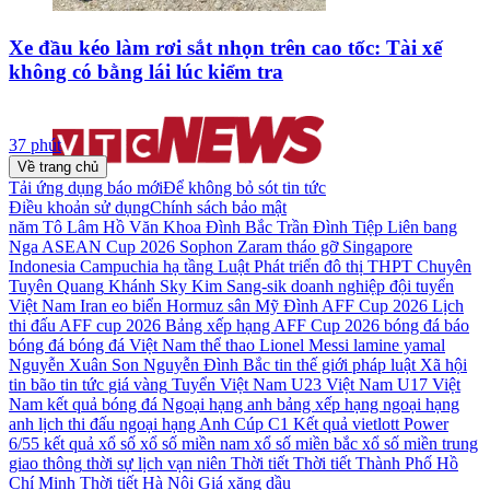
Xe đầu kéo làm rơi sắt nhọn trên cao tốc: Tài xế
không có bằng lái lúc kiểm tra
37 phút
Về trang chủ
Tải ứng dụng báo mới
Để không bỏ sót tin tức
Điều khoản sử dụng
Chính sách bảo mật
năm
Tô Lâm
Hồ Văn Khoa
Đình Bắc
Trần Đình Tiệp
Liên bang
Nga
ASEAN Cup 2026
Sophon Zaram
tháo gỡ
Singapore
Indonesia
Campuchia
hạ tầng
Luật Phát triển đô thị
THPT Chuyên
Tuyên Quang
Khánh Sky
Kim Sang-sik
doanh nghiệp
đội tuyển
Việt Nam
Iran
eo biển Hormuz
sân Mỹ Đình
AFF Cup 2026
Lịch
thi đấu AFF cup 2026
Bảng xếp hạng AFF Cup 2026
bóng đá
báo
bóng đá
bóng đá Việt Nam
thể thao
Lionel Messi
lamine yamal
Nguyễn Xuân Son
Nguyễn Đình Bắc
tin thế giới
pháp luật
Xã hội
tin bão
tin tức
giá vàng
Tuyển Việt Nam
U23 Việt Nam
U17 Việt
Nam
kết quả bóng đá
Ngoại hạng anh
bảng xếp hạng ngoại hạng
anh
lịch thi đấu ngoại hạng Anh
Cúp C1
Kết quả vietlott Power
6/55
kết quả xổ số
xổ số miền nam
xổ số miền bắc
xổ số miền trung
giao thông
thời sự
lịch vạn niên
Thời tiết
Thời tiết Thành Phố Hồ
Chí Minh
Thời tiết Hà Nội
Giá xăng dầu