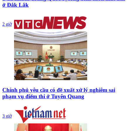
ở Đắk Lắk
2 giờ
Chính phủ yêu cầu có đề xuất xử lý nghiêm sai
phạm vụ điểm thi ở Tuyên Quang
3 giờ