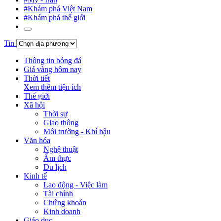
#Khám phá Việt Nam
#Khám phá thế giới
Tin
Thông tin bóng đá
Giá vàng hôm nay
Thời tiết
Xem thêm tiện ích
Thế giới
Xã hội
Thời sự
Giao thông
Môi trường - Khí hậu
Văn hóa
Nghệ thuật
Ẩm thực
Du lịch
Kinh tế
Lao động - Việc làm
Tài chính
Chứng khoán
Kinh doanh
Giáo dục