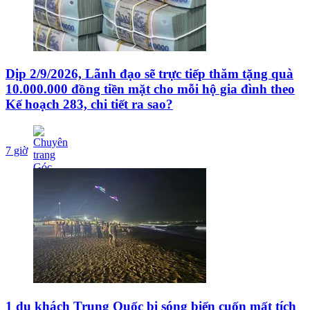
Dịp 2/9/2026, Lãnh đạo sẽ trực tiếp thăm tặng quà
10.000.000 đồng tiền mặt cho mỗi hộ gia đình theo
Kế hoạch 283, chi tiết ra sao?
7 giờ
1 du khách Trung Quốc bị sóng biển cuốn mất tích