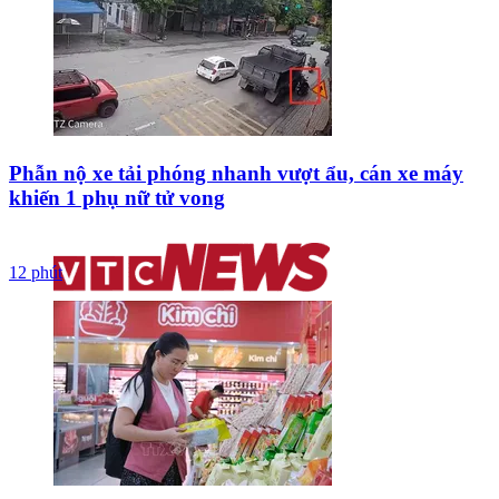
Phẫn nộ xe tải phóng nhanh vượt ẩu, cán xe máy
khiến 1 phụ nữ tử vong
12 phút