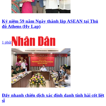
Kỷ niệm 59 năm Ngày thành lập ASEAN tại Thủ
đô Athens (Hy Lạp)
1 phút
Đẩy nhanh chiến dịch xác định danh tính hài cốt liệt
sĩ