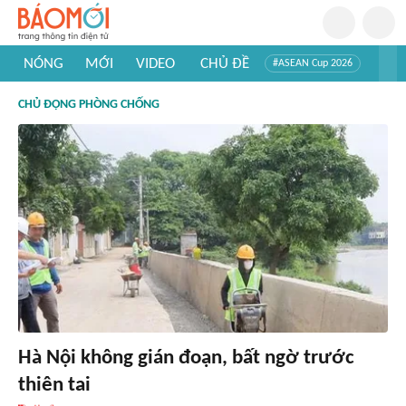
NÓNG
MỚI
VIDEO
CHỦ ĐỀ
#ASEAN Cup 2026
#Trí tuệ nhân tạo
#Mỹ - Iran
#Khám phá Việt Nam
CHỦ ĐỘNG PHÒNG CHỐNG
#Khám phá thế giới
Hà Nội không gián đoạn, bất ngờ trước
thiên tai