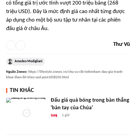
có tổng giá trị ước tính vượt 200 triệu bảng (268
triệu USD). Đây là mức định giá cao nhất từng được
áp dụng cho một bộ sưu tập tư nhân tại các phiên
đấu giá ở châu Âu.
Thư Vũ
Amedeo Modigliani
Nguồn
Znews
:
https://lifestyle.znews.vn/chu-cu-clb-tottenham-dau-gia-tranh-
khoa-than-60-trieu-usd-post1658250.html
TIN KHÁC
Đấu giá quả bóng trong bàn thắng
'bàn tay của Chúa'
1 giờ