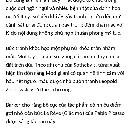
Đó cũng là triển lãm duy nhất được tổ chức trong
cuộc đời ngắn ngủi và nhiều bệnh tật của danh họa
người Italy. Sự kiện khi ấy gây tranh cãi lớn đến mức
cảnh sát phải đóng cửa ngay trong đêm khai mạc với
lý do nội dung không phù hợp thuần phong mỹ tục.
Bức tranh khắc họa một phụ nữ khỏa thân nhắm
mắt. Một tay cô nắm sợi vòng cổ san hô, tay còn lại
đặt trên đùi. Theo ghi chú của Sotheby's, từng xuất
hiện tin đồn rằng Modigliani có quan hệ tình cảm với
hầu hết người mẫu được nhà buôn tranh Léopold
Zborowski giới thiệu cho ông.
Barker cho rằng bố cục của tác phẩm có nhiều điểm
gợi nhớ đến bức
Le Rêve (Giấc mơ)
của Pablo Picasso
được sáng tác sau này.