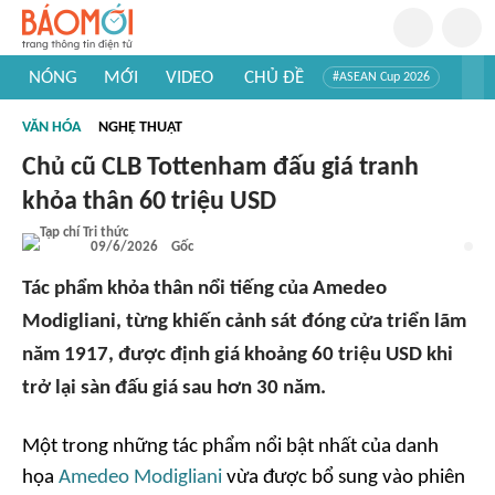
NÓNG
MỚI
VIDEO
CHỦ ĐỀ
#ASEAN Cup 2026
#Trí tuệ nhân tạo
#Mỹ - Iran
#Khám phá Việt Nam
VĂN HÓA
NGHỆ THUẬT
#Khám phá thế giới
Chủ cũ CLB Tottenham đấu giá tranh
khỏa thân 60 triệu USD
09/6/2026
Gốc
Tác phẩm khỏa thân nổi tiếng của Amedeo
Modigliani, từng khiến cảnh sát đóng cửa triển lãm
năm 1917, được định giá khoảng 60 triệu USD khi
trở lại sàn đấu giá sau hơn 30 năm.
Một trong những tác phẩm nổi bật nhất của danh
họa
Amedeo Modigliani
vừa được bổ sung vào phiên