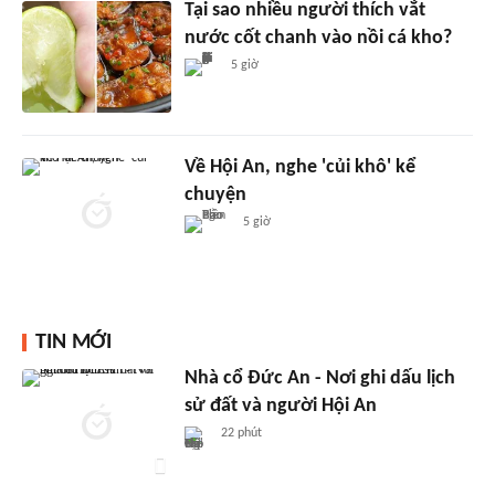
Tại sao nhiều người thích vắt
nước cốt chanh vào nồi cá kho?
5 giờ
Về Hội An, nghe 'củi khô' kể
chuyện
5 giờ
TIN MỚI
Nhà cổ Đức An - Nơi ghi dấu lịch
sử đất và người Hội An
22 phút