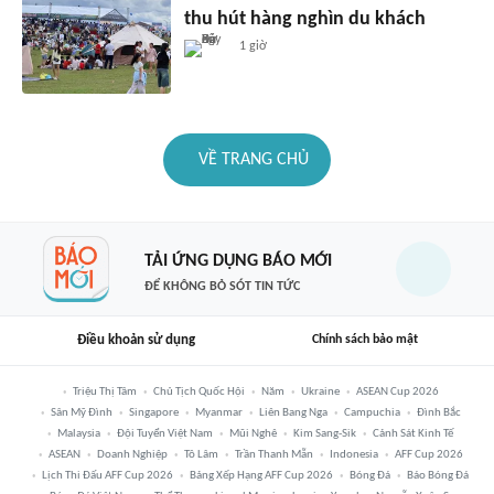
thu hút hàng nghìn du khách
1 giờ
VỀ TRANG CHỦ
TẢI ỨNG DỤNG BÁO MỚI
ĐỂ KHÔNG BỎ SÓT TIN TỨC
Điều khoản sử dụng
Chính sách bảo mật
Triệu Thị Tâm
Chủ Tịch Quốc Hội
Năm
Ukraine
ASEAN Cup 2026
Sân Mỹ Đình
Singapore
Myanmar
Liên Bang Nga
Campuchia
Đình Bắc
Malaysia
Đội Tuyển Việt Nam
Mũi Nghê
Kim Sang-Sik
Cảnh Sát Kinh Tế
ASEAN
Doanh Nghiệp
Tô Lâm
Trần Thanh Mẫn
Indonesia
AFF Cup 2026
Lịch Thi Đấu AFF Cup 2026
Bảng Xếp Hạng AFF Cup 2026
Bóng Đá
Báo Bóng Đá