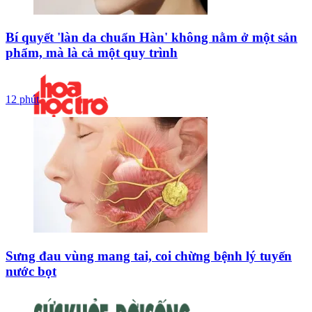
Bí quyết 'làn da chuẩn Hàn' không nằm ở một sản
phẩm, mà là cả một quy trình
12 phút
Sưng đau vùng mang tai, coi chừng bệnh lý tuyến
nước bọt