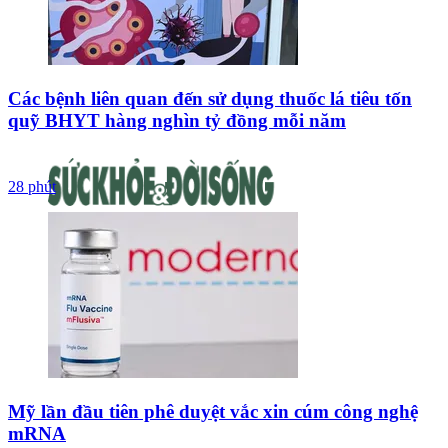
Các bệnh liên quan đến sử dụng thuốc lá tiêu tốn
quỹ BHYT hàng nghìn tỷ đồng mỗi năm
28 phút
Mỹ lần đầu tiên phê duyệt vắc xin cúm công nghệ
mRNA