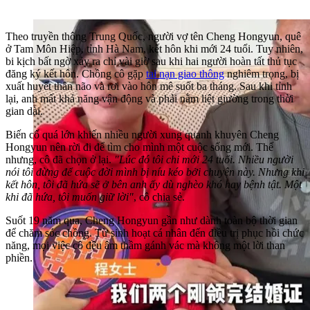
Theo truyền thông Trung Quốc, người vợ tên Cheng Hongyun, quê
ở Tam Môn Hiệp, tỉnh Hà Nam, kết hôn khi mới 24 tuổi. Tuy nhiên,
bi kịch bất ngờ xảy ra chỉ vài giờ sau khi hai người hoàn tất thủ tục
đăng ký kết hôn. Chồng cô gặp
tai nạn giao thông
nghiêm trọng, bị
xuất huyết thân não và rơi vào hôn mê suốt ba tháng. Sau khi tỉnh
lại, anh mất khả năng vận động và phải nằm liệt giường trong thời
gian dài.
Biến cố quá lớn khiến nhiều người xung quanh khuyên Cheng
Hongyun nên rời đi để tìm cho mình một cuộc sống mới. Thế
nhưng, cô đã chọn ở lại.
"Lúc đó tôi chỉ mới 24 tuổi. Nhiều người
nói tôi đừng để cuộc đời mình bị níu kéo bởi chuyện này. Nhưng khi
kết hôn, tôi đã hứa sẽ ở bên anh ấy dù nghèo khó hay bệnh tật. Một
khi đã hứa, tôi muốn giữ lời"
, cô chia sẻ.
Suốt 19 năm qua, Cheng Hongyun gần như dành toàn bộ thời gian
để chăm sóc chồng. Từ sinh hoạt cá nhân đến điều trị phục hồi chức
năng, mọi việc cô đều âm thầm gánh vác mà không một lời than
phiền.