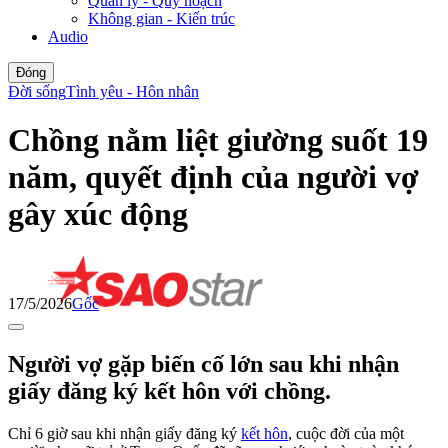
Quản lý - Quy hoạch
Không gian - Kiến trúc
Audio
Đóng
Đời sống
Tình yêu - Hôn nhân
Chồng nằm liệt giường suốt 19
năm, quyết định của người vợ
gây xúc động
17/5/2026
Gốc
Người vợ gặp biến cố lớn sau khi nhận
giấy đăng ký kết hôn với chồng.
Chỉ 6 giờ sau khi nhận giấy đăng ký
kết hôn
, cuộc đời của một