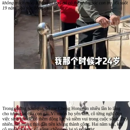
không trách móc. Không ai ngờ nó có thể chăm sóc con trai tôi suốt
19 năm"
, bà xúc động chia sẻ.
Trong những năm qua, bố mẹ Cheng Hongyun nhiều lần lo lắng
cho tương lai của con gái. Vì muốn họ yên tâm, cô từng nghĩ đến
việc sinh con để có thêm động lực và niềm vui trong cuộc sống. Tuy
nhiên, lần mang thai đầu tiên không thành công. Hai năm sau, khi
cô muốn tiếp tục cố gắng, chồng cô lại tỏ ra do dự.