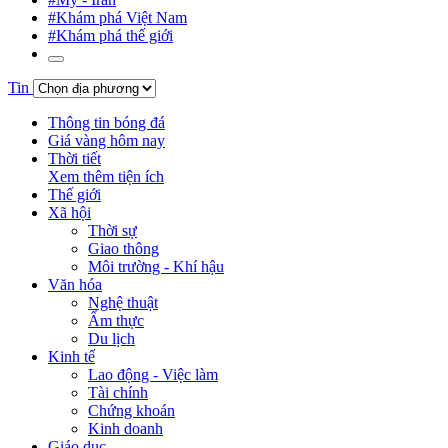
#Khám phá Việt Nam
#Khám phá thế giới
Tin
Thông tin bóng đá
Giá vàng hôm nay
Thời tiết
Xem thêm tiện ích
Thế giới
Xã hội
Thời sự
Giao thông
Môi trường - Khí hậu
Văn hóa
Nghệ thuật
Ẩm thực
Du lịch
Kinh tế
Lao động - Việc làm
Tài chính
Chứng khoán
Kinh doanh
Giáo dục