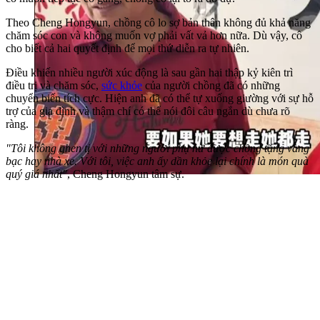
Theo Cheng Hongyun, chồng cô lo sợ bản thân không đủ khả năng
chăm sóc con và không muốn vợ phải vất vả hơn nữa. Dù vậy, cô
cho biết cả hai quyết định để mọi thứ diễn ra tự nhiên.
Điều khiến nhiều người xúc động là sau gần hai thập kỷ kiên trì
điều trị và chăm sóc,
sức khỏe
của người chồng đã có những
chuyển biến tích cực. Hiện anh đã có thể tự xuống giường với sự hỗ
trợ của gia đình và thậm chí có thể nói đôi câu ngắn dù chưa rõ
ràng.
"Tôi không ghen tị với những người phụ nữ được chồng tặng vàng
bạc hay nhà xe. Với tôi, việc anh ấy dần khỏe lại chính là món quà
quý giá nhất"
, Cheng Hongyun tâm sự.