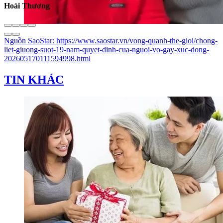
Hoài Thương
Nguồn
SaoStar
:
https://www.saostar.vn/vong-quanh-the-gioi/chong-
liet-giuong-suot-19-nam-quyet-dinh-cua-nguoi-vo-gay-xuc-dong-
202605170111594998.html
TIN KHÁC