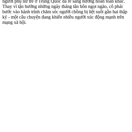
người phụ nữ trẻ ở Trung Quốc đã rẽ sang hướng hoàn toàn khác.
Thay vì tận hưởng những ngày tháng tân hôn ngọt ngào, cô phải
bước vào hành trình chăm sóc người chồng bị liệt suốt gần hai thập
kỷ - một câu chuyện đang khiến nhiều người xúc động mạnh trên
mạng xã hội.