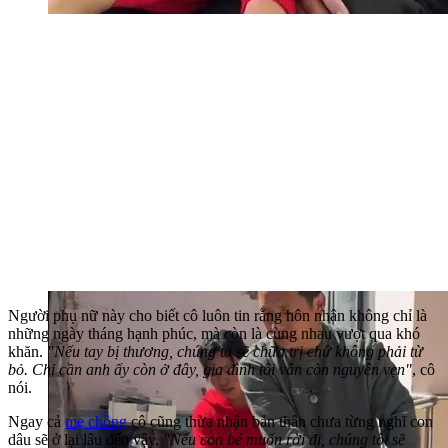
Người phụ nữ này cho biết cô luôn tin rằng hôn nhân không chỉ là
những ngày tháng hạnh phúc, mà còn là cùng nhau vượt qua khó
khăn.
"Nếu tay bị thương, chúng ta sẽ chữa trị chứ không phải từ
bỏ. Chỉ cần anh ấy còn ở đây, gia đình tôi vẫn còn nguyên vẹn"
, cô
nói.
Ngay cả
mẹ chồng
cô cũng thừa nhận bản thân chưa từng nghĩ con
dâu sẽ ở lại lâu đến vậy.
"Nếu con bé muốn rời đi, chúng tôi sẽ