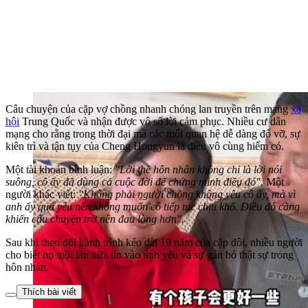
Câu chuyện của cặp vợ chồng nhanh chóng lan truyền trên mạng
xã
hội
Trung Quốc và nhận được vô số lời cảm phục. Nhiều cư dân
mạng cho rằng trong thời đại mà các mối quan hệ dễ dàng đổ vỡ, sự
kiên trì và tận tụy của Cheng Hongyun là điều vô cùng hiếm có.
Một tài khoản bình luận:
"Lời thề hôn nhân không chỉ là lời nói
suông, cô ấy đã dùng cả cuộc đời để chứng minh điều đó".
Một
người khác viết:
"Không phải người chồng không yêu cô ấy, mà vì
anh ấy quá yêu nên không muốn cô tiếp tục chịu khổ. Điều đó càng
khiến câu chuyện trở nên đau lòng hơn".
Sau khi theo dõi hành trình kéo dài 19 năm của cặp đôi, nhiều người
cho biết họ một lần nữa tin vào tình yêu và sự gắn bó thật sự trong
hôn nhân.
Thích bài viết