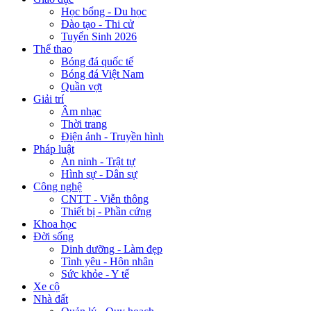
Học bổng - Du học
Đào tạo - Thi cử
Tuyển Sinh 2026
Thể thao
Bóng đá quốc tế
Bóng đá Việt Nam
Quần vợt
Giải trí
Âm nhạc
Thời trang
Điện ảnh - Truyền hình
Pháp luật
An ninh - Trật tự
Hình sự - Dân sự
Công nghệ
CNTT - Viễn thông
Thiết bị - Phần cứng
Khoa học
Đời sống
Dinh dưỡng - Làm đẹp
Tình yêu - Hôn nhân
Sức khỏe - Y tế
Xe cộ
Nhà đất