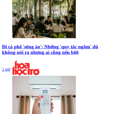
Đi cà phê 'sống ảo': Những 'quy tắc ngầm' dù
không nói ra nhưng ai cũng nên biết
2 giờ