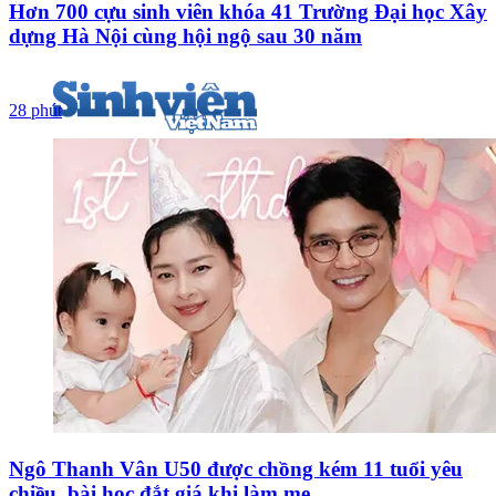
Hơn 700 cựu sinh viên khóa 41 Trường Đại học Xây
dựng Hà Nội cùng hội ngộ sau 30 năm
28 phút
Ngô Thanh Vân U50 được chồng kém 11 tuổi yêu
chiều, bài học đắt giá khi làm mẹ