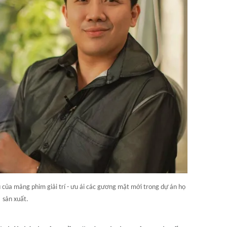
 của mảng phim giải trí - ưu ái các gương mặt mới trong dự án họ
sản xuất.