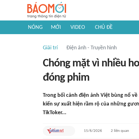
NÓNG
MỚI
VIDEO
CHỦ ĐỀ
Giải trí
Điện ảnh - Truyền hình
Chóng mặt vì nhiều ho
đóng phim
Trong bối cảnh điện ảnh Việt bùng nổ về
kiến sự xuất hiện rầm rộ của những gương
TikToker...
15/6/2026
2
liên quan