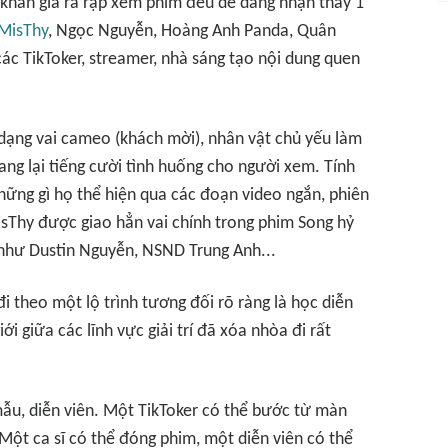
, khán giả ra rạp xem phim đều dễ dàng nhận thấy 1
MisThy
, Ngọc Nguyễn, Hoàng Anh Panda, Quân
ác TikToker, streamer, nhà sáng tạo nội dung quen
dạng vai cameo (khách mời), nhân vật chủ yếu làm
ng lại tiếng cười tình huống cho người xem. Tính
hững gì họ thể hiện qua các đoạn video ngắn, phiên
MisThy được giao hẳn vai chính trong phim
Song hỷ
i như Dustin Nguyễn, NSND Trung Anh...
i theo một lộ trình tương đối rõ ràng là học diễn
ới giữa các lĩnh vực giải trí đã xóa nhòa đi rất
ẫu, diễn viên. Một TikToker có thể bước từ màn
Một ca sĩ có thể đóng phim, một diễn viên có thể