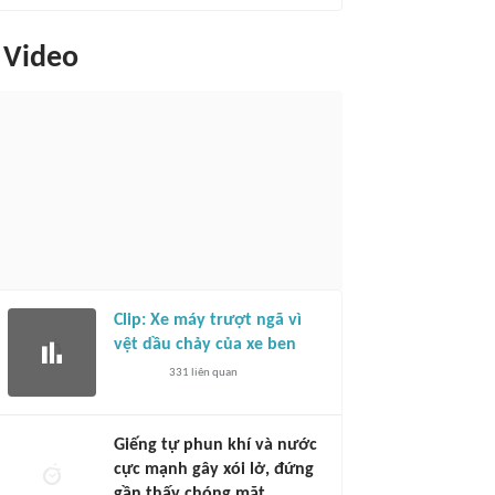
Video
Clip: Xe máy trượt ngã vì
vệt dầu chảy của xe ben
331
liên quan
Giếng tự phun khí và nước
cực mạnh gây xói lở, đứng
gần thấy chóng mặt