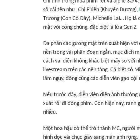
Chỉ tính trong mùa phim Tết và dịp lễ 30/4
số cái tên như: Chị Phiến (Khuyến Dương),
Trương (Con Cò Đây), Michelle Lai… Họ là c
mặt với công chúng, đặc biệt là lứa Gen Z.
Đa phần các gương mặt trên xuất hiện với 
nền trong vài phân đoạn ngắn, mục đích ma
cách vai diễn không khác biệt mấy so với n
livestream trên các nền tảng. Cá biệt có 
lâm nguy
, đóng cùng các diễn viên gạo cộ
Nếu trước đây, diễn viên điện ảnh thường đ
xuất rồi đi đóng phim. Còn hiện nay, ranh gi
nhiều.
Một hoa hậu có thể trở thành MC, người m
hình dọc vài chục giây sang màn ảnh rộng. 