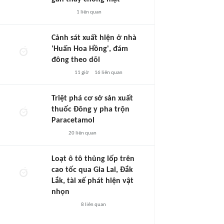
1
liên quan
Cảnh sát xuất hiện ở nhà
'Huấn Hoa Hồng', đám
đông theo dõi
11 giờ
16
liên quan
Triệt phá cơ sở sản xuất
thuốc Đông y pha trộn
Paracetamol
20
liên quan
Loạt ô tô thủng lốp trên
cao tốc qua Gia Lai, Đắk
Lắk, tài xế phát hiện vật
nhọn
8
liên quan