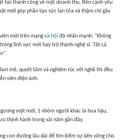
gặt hái thành công về mặt doanh thu. Bên cạnh yếu
mặt mới góp phần tạo sức lan tỏa và thậm chí gây
 viên mới trên mạng
xã hội
đã nhấn mạnh: "Không
 trong lĩnh vực mới hay trở thành nghệ sĩ. Tất cả
n".
 đam mê, quyết tâm và nghiêm túc với nghề thì đều
iễn viên điện ảnh.
c gương mặt mới, 1 nhóm người khác là hoa hậu,
ưu thịnh hành trong vài năm gần đây.
ng con đường lâu dài để tìm kiếm sự bền vững cho