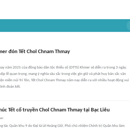
mer đón Tết Chol Chnam Thmay
ay năm 2025 của đồng bào dân tộc thiểu số (DTTS) Khmer sẽ diễn ra trong 3 ngày,
 dịp lễ quan trọng, mang ý nghĩa sâu sắc trong việc gìn giữ và phát huy bản sắc văn
yện miền núi Tri Tôn, Tết Chol Chnam Thmay năm nay diễn ra với nhiều hoạt động vui
tình đoàn kết.
húc Tết cổ truyền Chol Chnam Thmay tại Bạc Liêu
uan
ng tác Quân khu 9 do Đại tá Lê Hoàng Giữ, Phó chủ nhiệm Chính trị Quân khu làm