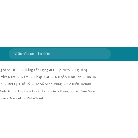
g Vành Đai 5
Bảng Xếp Hạng AFF Cup 2026
Hạ Tầng
 Việt Nam
Năm
Pháp Luật
Nguyễn Xuân Son
Xã Hội
mp
Kết Quả Xổ Số
Xổ Số Miền Trung
Eo Biển Hormuz
Đình Bắc
Đại Biểu Quốc Hội
Giao Thông
Lịch Vạn Niên
siness Account
Zalo Cloud