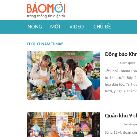
NÓNG
MỚI
VIDEO
CHỦ ĐỀ
CHOL CHNAM THMAY
Đồng bào Kh
16
liên quan
Tết Chol Chnam Thm
từ 14 - 16/4. Đây là
hóa dân tộc. Tại hu
tươi, ý nghĩa, thắm 
Quân khu 9 c
16
liên q
Sáng 12-4, đoàn cô