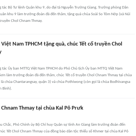
g tác Bộ Tư lệnh Quân khu 9, do đại tá Nguyễn Trường Giang, Trưởng phòng Dân
 Quân khu 9 làm trưởng đoàn đã đến thăm, tặng quà chùa Soài So Tôm Nớp (xã Núi
ổ truyền Chol Chnam Thmay.
Việt Nam TPHCM tặng quà, chúc Tết cổ truyền Chol
y
n
ng tác Ủy ban MTTQ Việt Nam TPHCM do Phó Chủ tịch Ủy ban MTTQ Việt Nam
n làm trưởng đoàn đã đến thăm, chúc Tết cổ truyền Chol Chnam Thmay tại chùa
 là chùa Chantarangsay, quận 3) và chùa Pothiwong (còn gọi là chùa Bodhivangsa
n Bình).
l Chnam Thmay tại chùa Kal Pô Prưk
hau Chắc, Phó Chính ủy Bộ Chỉ huy Quân sự tỉnh An Giang làm trưởng đoàn đến
chúc Tết Chol Chnam Thmay của đồng bào dân tộc thiểu số Khmer tại chùa Kal Pô