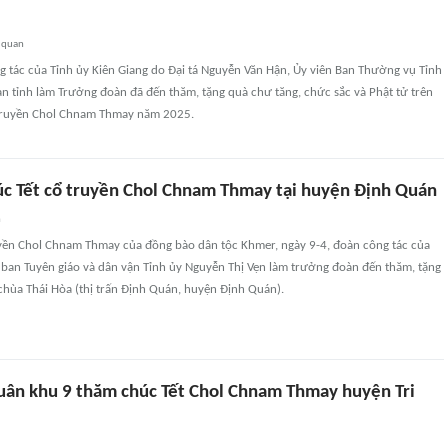
 quan
 tác của Tỉnh ủy Kiên Giang do Đại tá Nguyễn Văn Hận, Ủy viên Ban Thường vụ Tỉnh
n tỉnh làm Trưởng đoàn đã đến thăm, tặng quà chư tăng, chức sắc và Phật tử trên
ổ truyền Chol Chnam Thmay năm 2025.
úc Tết cổ truyền Chol Chnam Thmay tại huyện Định Quán
n
uyền Chol Chnam Thmay của đồng bào dân tộc Khmer, ngày 9-4, đoàn công tác của
 ban Tuyên giáo và dân vận Tỉnh ủy Nguyễn Thị Vẹn làm trưởng đoàn đến thăm, tặng
chùa Thái Hòa (thị trấn Định Quán, huyện Định Quán).
uân khu 9 thăm chúc Tết Chol Chnam Thmay huyện Tri