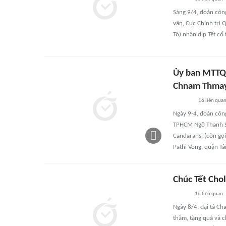
Sáng 9/4, đoàn côn
vận, Cục Chính trị
Tô) nhân dịp Tết c
Ủy ban MTTQ 
Chnam Thma
16
liên qua
Ngày 9-4, đoàn cô
TPHCM Ngô Thanh Sơ
Candaransi (còn gọi
Pathi Vong, quận Tâ
Chúc Tết Cho
16
liên quan
Ngày 8/4, đại tá C
thăm, tặng quà và 