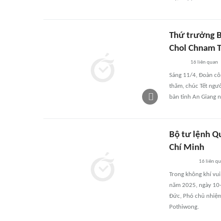
Thứ trưởng B
Chol Chnam T
16
liên quan
Sáng 11/4, Đoàn cô
thăm, chúc Tết ngườ
bàn tỉnh An Giang 
Bộ tư lệnh Q
Chí Minh
16
liên q
Trong không khí vu
năm 2025, ngày 10-4
Đức, Phó chủ nhiệm
Pothiwong.