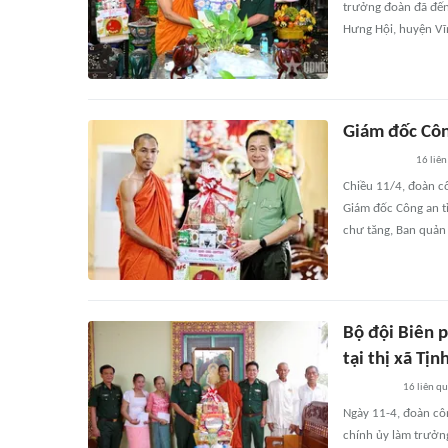
trưởng đoàn đã đến
Hưng Hội, huyện Vĩn
Giám đốc Côn
16
liên
Chiều 11/4, đoàn cô
Giám đốc Công an t
chư tăng, Ban quản t
Bộ đội Biên 
tại thị xã Tịn
16
liên q
Ngày 11-4, đoàn côn
chính ủy làm trưởng