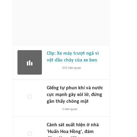
Clip: Xe máy trượt ngã vì
vệt dầu chảy của xe ben
331
liên quan
Giếng tự phun khí và nước
cực mạnh gây xói lở, đứng
gần thấy chóng mặt
1
liên quan
Cảnh sát xuất hiện ở nhà
'Huấn Hoa Hồng', đám