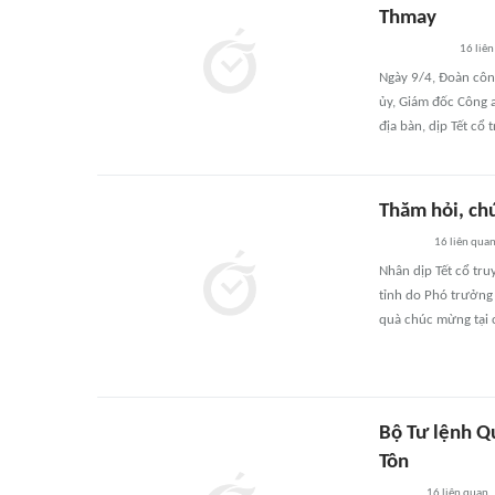
Thmay
16
liên
Ngày 9/4, Đoàn công
ủy, Giám đốc Công a
địa bàn, dịp Tết c
Thăm hỏi, ch
16
liên qua
Nhân dịp Tết cổ tr
tỉnh do Phó trưởng
quà chúc mừng tại 
Bộ Tư lệnh Q
Tôn
16
liên quan