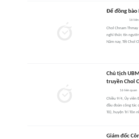
Để đồng bào 
16
liên
Chol Chnam Thmay l
nghi thức tín ngưỡn
Năm nay, Tết Chol C
Chủ tịch UBM
truyền Chol 
16
liên quan
Chiều 9/4, Ủy viên
đầu đoàn công tác đ
Tô), huyện Tri Tôn 
Giám đốc Côn