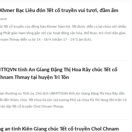
Khmer Bạc Liêu đón Tết cổ truyền vui tươi, đầm ấm
 quan
à Tết cổ truyền của đồng bào Khmer Nam bộ. Tết được diễn ra tại chùa với nhiều
g Phật giáo Nam tông gắn với các hoạt động văn hóa, thể thao, trò chơi dân gian.
hnam Thmay diễn ra từ 14 - 16/4 (nhằm 17 - 19/3 âm lịch).
TTQVN tỉnh An Giang Đặng Thị Hoa Rây chúc Tết cổ
Chnam Thmay tại huyện Tri Tôn
 Ban thường vụ Tỉnh ủy, Chủ tịch UBMTTQVN tỉnh An Giang Đặng Thị Hoa Rây dẫn
ã đến thăm, chúc Tết chùa Sà Lôn (xã Lương Phi) và chùa Pô Thi Vong (thị trấn Cô
nhân dịp Tết cổ truyền Chol Chnam Thmay.
g an tỉnh Kiên Giang chúc Tết cổ truyền Chol Chnam