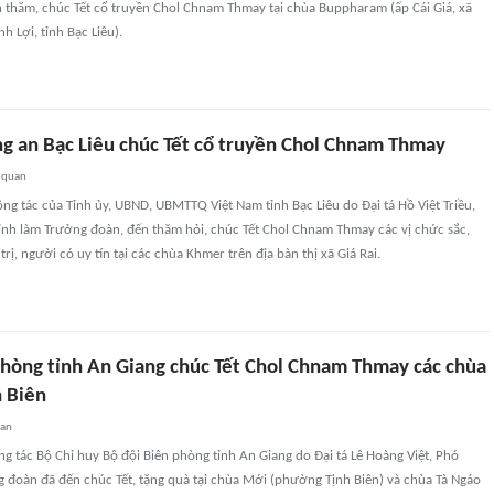
 thăm, chúc Tết cổ truyền Chol Chnam Thmay tại chùa Buppharam (ấp Cái Giá, xã
h Lợi, tỉnh Bạc Liêu).
g an Bạc Liêu chúc Tết cổ truyền Chol Chnam Thmay
 quan
ng tác của Tỉnh ủy, UBND, UBMTTQ Việt Nam tỉnh Bạc Liêu do Đại tá Hồ Việt Triều,
ỉnh làm Trưởng đoàn, đến thăm hỏi, chúc Tết Chol Chnam Thmay các vị chức sắc,
rị, người có uy tín tại các chùa Khmer trên địa bàn thị xã Giá Rai.
phòng tỉnh An Giang chúc Tết Chol Chnam Thmay các chùa
h Biên
uan
g tác Bộ Chỉ huy Bộ đội Biên phòng tỉnh An Giang do Đại tá Lê Hoàng Việt, Phó
 đoàn đã đến chúc Tết, tặng quà tại chùa Mới (phường Tịnh Biên) và chùa Tà Ngáo