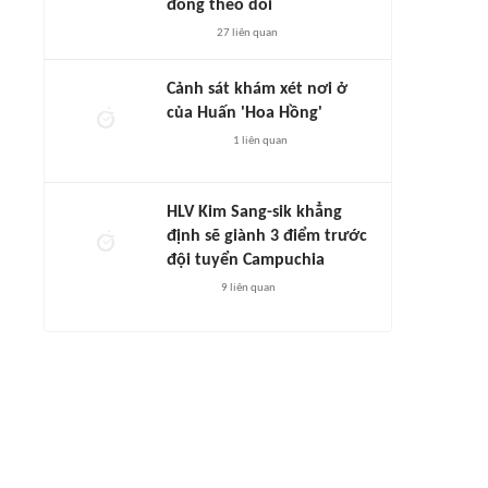
đông theo dõi
27
liên quan
Cảnh sát khám xét nơi ở
của Huấn 'Hoa Hồng'
1
liên quan
HLV Kim Sang-sik khẳng
định sẽ giành 3 điểm trước
đội tuyển Campuchia
9
liên quan