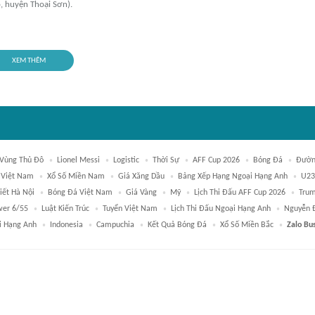
o, huyện Thoại Sơn).
XEM THÊM
Vùng Thủ Đô
Lionel Messi
Logistic
Thời Sự
AFF Cup 2026
Bóng Đá
Đườn
 Việt Nam
Xổ Số Miền Nam
Giá Xăng Dầu
Bảng Xếp Hạng Ngoại Hạng Anh
U23
iết Hà Nội
Bóng Đá Việt Nam
Giá Vàng
Mỹ
Lịch Thi Đấu AFF Cup 2026
Tru
wer 6/55
Luật Kiến Trúc
Tuyển Việt Nam
Lịch Thi Đấu Ngoại Hạng Anh
Nguyễn 
i Hạng Anh
Indonesia
Campuchia
Kết Quả Bóng Đá
Xổ Số Miền Bắc
Zalo Bu