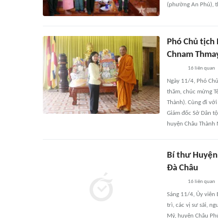
(phường An Phú), th
Phó Chủ tịch
Chnam Thmay 
16
liên quan
Ngày 11/4, Phó Chủ
thăm, chúc mừng Tế
Thành). Cùng đi vớ
Giám đốc Sở Dân tộ
huyện Châu Thành 
Bí thư Huyện
Đà Châu
16
liên quan
Sáng 11/4, Ủy viên
trì, các vị sư sãi,
Mỹ, huyện Châu Phú