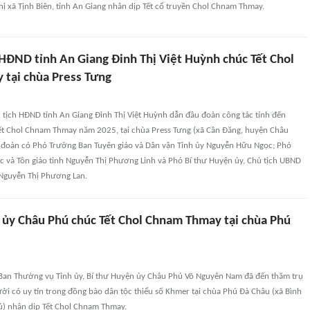
ị xã Tịnh Biên, tỉnh An Giang nhân dịp Tết cổ truyền Chol Chnam Thmay.
 HĐND tỉnh An Giang Đinh Thị Việt Huỳnh chúc Tết Chol
tại chùa Press Tưng
 tịch HĐND tỉnh An Giang Đinh Thị Việt Huỳnh dẫn đầu đoàn công tác tỉnh đến
t Chol Chnam Thmay năm 2025, tại chùa Press Tưng (xã Cần Đăng, huyện Châu
i đoàn có Phó Trưởng Ban Tuyên giáo và Dân vận Tỉnh ủy Nguyễn Hữu Ngọc; Phó
c và Tôn giáo tỉnh Nguyễn Thị Phương Linh và Phó Bí thư Huyện ủy, Chủ tịch UBND
Nguyễn Thị Phương Lan.
 ủy Châu Phú chúc Tết Chol Chnam Thmay tại chùa Phú
 Ban Thường vụ Tỉnh ủy, Bí thư Huyện ủy Châu Phú Võ Nguyên Nam đã đến thăm trụ
 người có uy tín trong đồng bào dân tộc thiểu số Khmer tại chùa Phú Đà Châu (xã Bình
) nhân dịp Tết Chol Chnam Thmay.