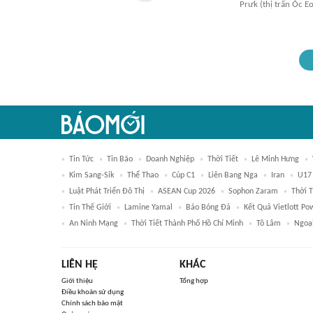
Prưk (thị trấn Óc E
Tin Tức
Tin Bão
Doanh Nghiệp
Thời Tiết
Lê Minh Hưng
Kim Sang-Sik
Thể Thao
Cúp C1
Liên Bang Nga
Iran
U17
Luật Phát Triển Đô Thị
ASEAN Cup 2026
Sophon Zaram
Thời T
Tin Thế Giới
Lamine Yamal
Báo Bóng Đá
Kết Quả Vietlott Po
An Ninh Mạng
Thời Tiết Thành Phố Hồ Chí Minh
Tô Lâm
Ngoạ
LIÊN HỆ
KHÁC
Giới thiệu
Tổng hợp
Điều khoản sử dụng
Chính sách bảo mật