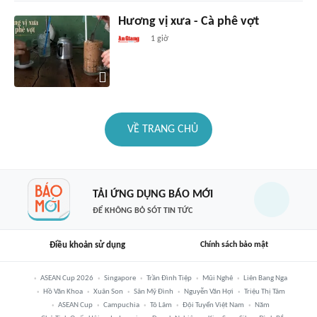
Hương vị xưa - Cà phê vợt
1 giờ
VỀ TRANG CHỦ
TẢI ỨNG DỤNG BÁO MỚI
ĐỂ KHÔNG BỎ SÓT TIN TỨC
Điều khoản sử dụng
Chính sách bảo mật
ASEAN Cup 2026
Singapore
Trần Đình Tiệp
Mũi Nghê
Liên Bang Nga
Hồ Văn Khoa
Xuân Son
Sân Mỹ Đình
Nguyễn Văn Hợi
Triệu Thị Tâm
ASEAN Cup
Campuchia
Tô Lâm
Đội Tuyển Việt Nam
Năm