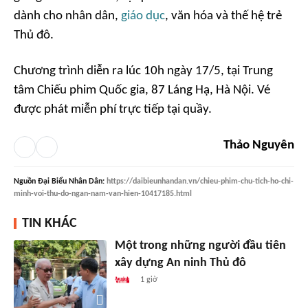
dành cho nhân dân,
giáo dục
, văn hóa và thế hệ trẻ
Thủ đô.
Chương trình diễn ra lúc 10h ngày 17/5, tại Trung
tâm Chiếu phim Quốc gia, 87 Láng Hạ, Hà Nội. Vé
được phát miễn phí trực tiếp tại quầy.
Thảo Nguyên
Nguồn
Đại Biểu Nhân Dân
:
https://daibieunhandan.vn/chieu-phim-chu-tich-ho-chi-
minh-voi-thu-do-ngan-nam-van-hien-10417185.html
TIN KHÁC
Một trong những người đầu tiên
xây dựng An ninh Thủ đô
1 giờ