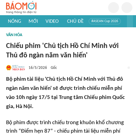
NÓNG
MỚI
VIDEO
CHỦ ĐỀ
#ASEAN Cup 2026
#Trí tuệ nhân tạo
#Mỹ - Iran
#Khám phá Việt Nam
VĂN HÓA
#Khám phá thế giới
Chiếu phim 'Chủ tịch Hồ Chí Minh với
Thủ đô ngàn năm văn hiến'
16/5/2026
Gốc
Bộ phim tài liệu 'Chủ tịch Hồ Chí Minh với Thủ đô
ngàn năm văn hiến' sẽ được trình chiếu miễn phí
vào 10h ngày 17/5 tại Trung tâm Chiếu phim Quốc
gia, Hà Nội.
Bộ phim được trình chiếu trong khuôn khổ chương
trình “Điểm hẹn 87” - chiếu phim tài liệu miễn phí