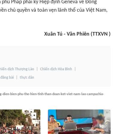
h phủ Pháp phải ký Hiệp định Geneva về Đông
yền chủ quyền và toàn vẹn lãnh thổ của Việt Nam,
Xuân Tú - Văn Phiên (TTXVN )
hiến dịch Thượng Lào
Chiến dịch Hòa Bình
đăng bài
thực dân
ng-dien-bien-phu-the-hien-tinh-than-doan-ket-viet-nam-lao-campuchia-