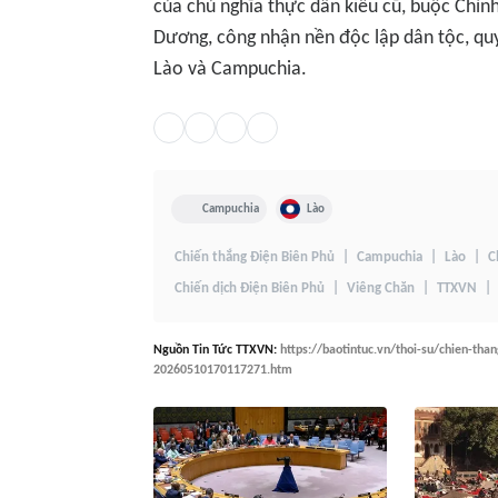
của chủ nghĩa thực dân kiểu cũ, buộc Chín
Dương, công nhận nền độc lập dân tộc, qu
Lào và Campuchia.
Campuchia
Lào
Chiến thắng Điện Biên Phủ
Campuchia
Lào
C
Chiến dịch Điện Biên Phủ
Viêng Chăn
TTXVN
Nguồn
Tin Tức TTXVN
:
https://baotintuc.vn/thoi-su/chien-tha
20260510170117271.htm