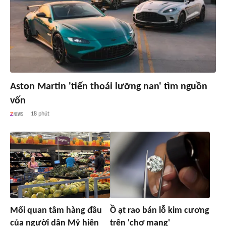
Aston Martin 'tiến thoái lưỡng nan' tìm nguồn
vốn
18 phút
Mối quan tâm hàng đầu
Ồ ạt rao bán lỗ kim cương
của người dân Mỹ hiện
trên 'chợ mạng'