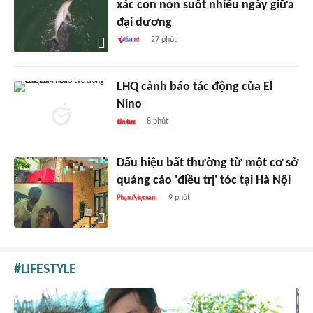
xác con non suốt nhiều ngày giữa
đại dương
27 phút
LHQ cảnh báo tác động của El
Nino
8 phút
Dấu hiệu bất thường từ một cơ sở
quảng cáo 'điều trị' tóc tại Hà Nội
9 phút
LIFESTYLE