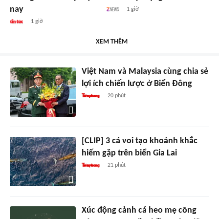
nay
1 giờ
1 giờ
XEM THÊM
Việt Nam và Malaysia cùng chia sẻ
lợi ích chiến lược ở Biển Đông
20 phút
[CLIP] 3 cá voi tạo khoảnh khắc
hiếm gặp trên biển Gia Lai
21 phút
Xúc động cảnh cá heo mẹ cõng