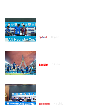
ASEAN CUP 2026
HLV Kim Sang-sik tiết lộ kế hoạch
của tuyển Việt Nam trước trận
Campuchia
12 phút
Đội tuyển Việt Nam cẩn trọng
trước Campuchia
25 phút
HLV trưởng đội tuyển Campuchia
mong muốn điều gì ở trận gặp
Việt Nam?
44 phút