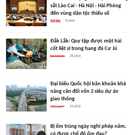
sắt Lào Cai - Hà Nội - Hải Phòng
đến vùng dân tộc thiểu số
8 phút
Đắk Lắk: Quy tập được một hài
cốt liệt sĩ trong hang đá Cư Jú
28 phút
Đại biểu Quốc hội băn khoăn khả
năng cân đối vốn 2 siêu dự án
giao thông
24 phút
Bị ốm trùng ngày nghỉ phép năm,
có được chế độ ốm đau?