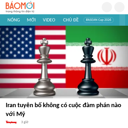
NÓNG
MỚI
VIDEO
CHỦ ĐỀ
#ASEAN Cup 2026
#Trí tuệ nhân tạo
#Mỹ - Iran
#Khám phá Việt Nam
#Khám phá thế giới
Iran tuyên bố không có cuộc đàm phán nào
với Mỹ
3 giờ