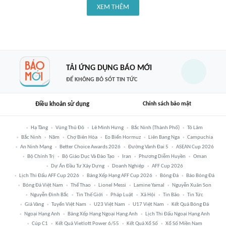
XEM THÊM
TẢI ỨNG DỤNG BÁO MỚI
ĐỂ KHÔNG BỎ SÓT TIN TỨC
Điều khoản sử dụng
Chính sách bảo mật
Hạ Tầng
Vùng Thủ Đô
Lê Minh Hưng
Bắc Ninh (thành Phố)
Tô Lâm
Bắc Ninh
Năm
Chợ Biên Hòa
Eo Biển Hormuz
Liên Bang Nga
Campuchia
An Ninh Mạng
Better Choice Awards 2026
Đường Vành Đai 5
ASEAN Cup 2026
Bộ Chính Trị
Bộ Giáo Dục Và Đào Tạo
Iran
Phương Diễm Huyền
Oman
Dự Án Đầu Tư Xây Dựng
Doanh Nghiệp
AFF Cup 2026
Lịch Thi Đấu AFF Cup 2026
Bảng Xếp Hạng AFF Cup 2026
Bóng Đá
Báo Bóng Đá
Bóng Đá Việt Nam
Thể Thao
Lionel Messi
Lamine Yamal
Nguyễn Xuân Son
Nguyễn Đình Bắc
Tin Thế Giới
Pháp Luật
Xã Hội
Tin Bão
Tin Tức
Giá Vàng
Tuyển Việt Nam
U23 Việt Nam
U17 Việt Nam
Kết Quả Bóng Đá
Ngoại Hạng Anh
Bảng Xếp Hạng Ngoại Hạng Anh
Lịch Thi Đấu Ngoại Hạng Anh
Cúp C1
Kết Quả Vietlott Power 6/55
Kết Quả Xổ Số
Xổ Số Miền Nam