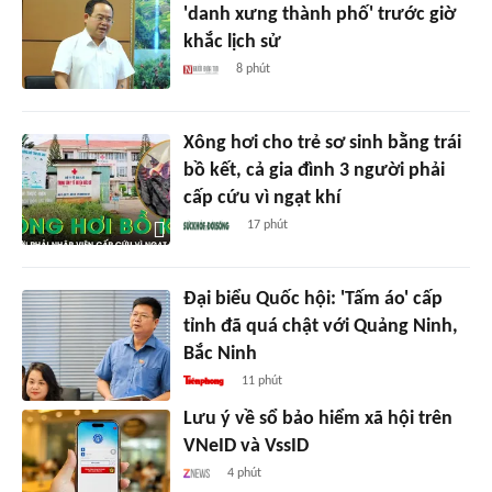
'danh xưng thành phố' trước giờ
khắc lịch sử
8 phút
Xông hơi cho trẻ sơ sinh bằng trái
bồ kết, cả gia đình 3 người phải
cấp cứu vì ngạt khí
17 phút
Đại biểu Quốc hội: 'Tấm áo' cấp
tỉnh đã quá chật với Quảng Ninh,
Bắc Ninh
11 phút
Lưu ý về sổ bảo hiểm xã hội trên
VNeID và VssID
4 phút