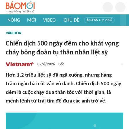
NÓNG
MỚI
VIDEO
CHỦ ĐỀ
#ASEAN Cup 2026
#Trí tuệ nhân tạo
#Mỹ - Iran
#Khám phá Việt Nam
VĂN HÓA
#Khám phá thế giới
Chiến dịch 500 ngày đêm cho khát vọng
cháy bỏng đoàn tụ thân nhân liệt sỹ
09/6/2026
Gốc
Hơn 1,2 triệu liệt sỹ đã ngã xuống, nhưng hàng
trăm ngàn hài cốt vẫn vô danh. Chiến dịch 500 ngày
đêm là cuộc chạy đua thần tốc với thời gian, là
mệnh lệnh từ trái tim để đưa các anh trở về.