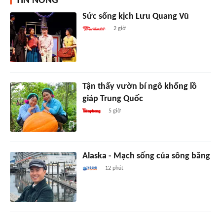
TIN NÓNG
Sức sống kịch Lưu Quang Vũ
2 giờ
Tận thấy vườn bí ngô khổng lồ
giáp Trung Quốc
5 giờ
Alaska - Mạch sống của sông băng
12 phút