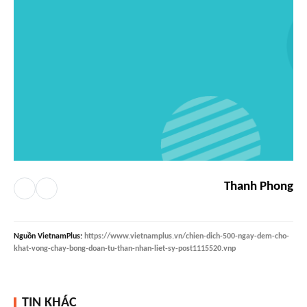
Thanh Phong
Nguồn
VietnamPlus
:
https://www.vietnamplus.vn/chien-dich-500-ngay-dem-cho-
khat-vong-chay-bong-doan-tu-than-nhan-liet-sy-post1115520.vnp
TIN KHÁC