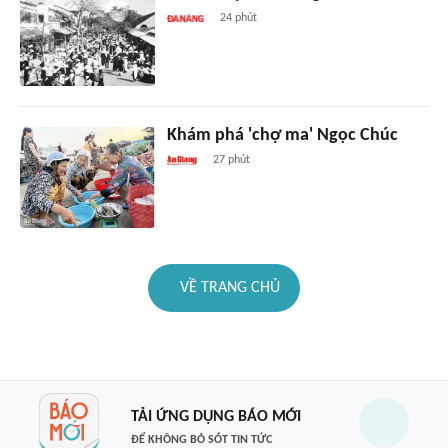
24 phút
Khám phá 'chợ ma' Ngọc Chúc
27 phút
VỀ TRANG CHỦ
TẢI ỨNG DỤNG BÁO MỚI
ĐỂ KHÔNG BỎ SÓT TIN TỨC