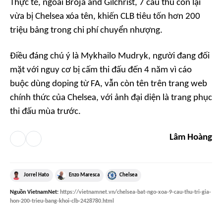
Thực tế, ngoài Broja and Gilchrist, 7 cầu thủ còn lại
vừa bị Chelsea xóa tên, khiến CLB tiêu tốn hơn 200
triệu bảng trong chi phí chuyển nhượng.
Điều đáng chú ý là Mykhailo Mudryk, người đang đối
mặt với nguy cơ bị cấm thi đấu đến 4 năm vì cáo
buộc dùng doping từ FA, vẫn còn tên trên trang web
chính thức của Chelsea, với ảnh đại diện là trang phục
thi đấu mùa trước.
Lâm Hoàng
Jorrel Hato
Enzo Maresca
Chelsea
Nguồn
VietnamNet
:
https://vietnamnet.vn/chelsea-bat-ngo-xoa-9-cau-thu-tri-gia-
hon-200-trieu-bang-khoi-clb-2428780.html