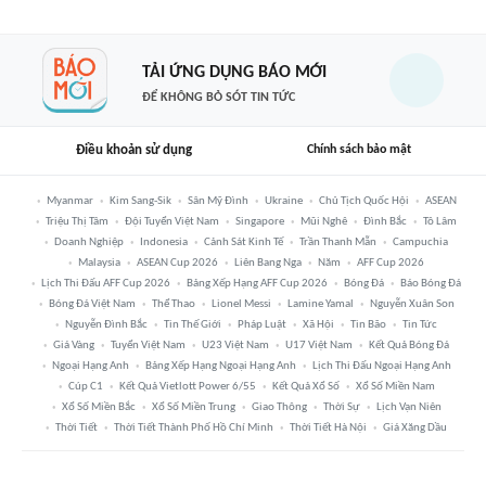
TẢI ỨNG DỤNG BÁO MỚI
ĐỂ KHÔNG BỎ SÓT TIN TỨC
Điều khoản sử dụng
Chính sách bảo mật
Myanmar
Kim Sang-Sik
Sân Mỹ Đình
Ukraine
Chủ Tịch Quốc Hội
ASEAN
Triệu Thị Tâm
Đội Tuyển Việt Nam
Singapore
Mũi Nghê
Đình Bắc
Tô Lâm
Doanh Nghiệp
Indonesia
Cảnh Sát Kinh Tế
Trần Thanh Mẫn
Campuchia
Malaysia
ASEAN Cup 2026
Liên Bang Nga
Năm
AFF Cup 2026
Lịch Thi Đấu AFF Cup 2026
Bảng Xếp Hạng AFF Cup 2026
Bóng Đá
Báo Bóng Đá
Bóng Đá Việt Nam
Thể Thao
Lionel Messi
Lamine Yamal
Nguyễn Xuân Son
Nguyễn Đình Bắc
Tin Thế Giới
Pháp Luật
Xã Hội
Tin Bão
Tin Tức
Giá Vàng
Tuyển Việt Nam
U23 Việt Nam
U17 Việt Nam
Kết Quả Bóng Đá
Ngoại Hạng Anh
Bảng Xếp Hạng Ngoại Hạng Anh
Lịch Thi Đấu Ngoại Hạng Anh
Cúp C1
Kết Quả Vietlott Power 6/55
Kết Quả Xổ Số
Xổ Số Miền Nam
Xổ Số Miền Bắc
Xổ Số Miền Trung
Giao Thông
Thời Sự
Lịch Vạn Niên
Thời Tiết
Thời Tiết Thành Phố Hồ Chí Minh
Thời Tiết Hà Nội
Giá Xăng Dầu