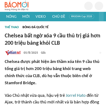
NÓNG
MỚI
VIDEO
CHỦ ĐỀ
#ASEAN Cup 2026
#Trí tuệ nhân tạo
#Mỹ - Iran
#Khám phá Việt Nam
THỂ THAO
BÓNG ĐÁ QUỐC TẾ
#Khám phá thế giới
Chelsea bất ngờ xóa 9 cầu thủ trị giá hơn
200 triệu bảng khỏi CLB
05/8/2025
Gốc
Chelsea được phát hiện âm thầm xóa tên 9 cầu thủ
tổng giá trị hơn 200 triệu bảng khỏi trang web
chính thức của CLB, dù họ vẫn thuộc biên chế ở
Stamford Bridge.
Vào Chủ nhật vừa qua, hậu vệ trẻ
Jorrel Hato
đến từ
Ajax, trở thành cầu thủ mới nhất và là bản hợp đồng