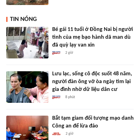
TIN NÓNG
Bé gái 11 tuổi ở Đồng Nai bị người
tình của mẹ bạo hành dã man dù
đã quỳ lạy van xin
2 giờ
Lưu lạc, sống cô độc suốt 48 năm,
người đàn ông vỡ òa ngày tìm lại
gia đình nhờ dữ liệu dân cư
8 phút
Bắt tạm giam đối tượng mạo danh
Công an để lừa đảo
2 giờ