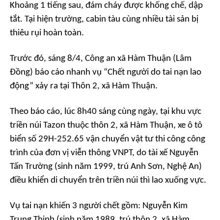
Khoảng 1 tiếng sau, đám cháy được khống chế, dập
tắt. Tại hiện trường, cabin tàu cùng nhiều tài sản bị
thiêu rụi hoàn toàn.
Trước đó, sáng 8/4, Công an xã Hàm Thuận (Lâm
Đồng) báo cáo nhanh vụ “Chết người do tai nạn lao
động” xảy ra tại Thôn 2, xã Hàm Thuận.
Theo báo cáo, lúc 8h40 sáng cùng ngày, tại khu vực
triền núi Tazon thuộc thôn 2, xã Hàm Thuận, xe ô tô
biển số 29H-252.65 vận chuyển vật tư thi công công
trình của đơn vị viễn thông VNPT, do tài xế Nguyễn
Tấn Trường (sinh năm 1999, trú Anh Sơn, Nghệ An)
điều khiển di chuyển trên triền núi thì lao xuống vực.
Vụ tai nạn khiến 3 người chết gồm: Nguyễn Kim
Trung Thịnh (sinh năm 1989, trú thôn 2, xã Hàm