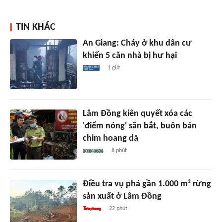
TIN KHÁC
An Giang: Cháy ở khu dân cư
khiến 5 căn nhà bị hư hại
1 giờ
Lâm Đồng kiên quyết xóa các
'điểm nóng' săn bắt, buôn bán
chim hoang dã
8 phút
Điều tra vụ phá gần 1.000 m² rừng
sản xuất ở Lâm Đồng
22 phút