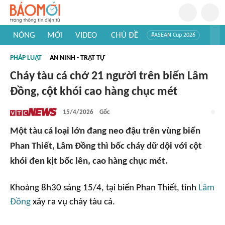
NÓNG
MỚI
VIDEO
CHỦ ĐỀ
#ASEAN Cup 2026
#Trí tuệ nhân tạo
#Mỹ - Iran
#Khám phá Việt Nam
PHÁP LUẬT
AN NINH - TRẬT TỰ
#Khám phá thế giới
Cháy tàu cá chở 21 người trên biển Lâm
Đồng, cột khói cao hàng chục mét
15/4/2026
Gốc
Một tàu cá loại lớn đang neo đậu trên vùng biển
Phan Thiết, Lâm Đồng thì bốc cháy dữ dội với cột
khói đen kịt bốc lên, cao hàng chục mét.
Khoảng 8h30 sáng 15/4, tại biển Phan Thiết, tỉnh
Lâm
Đồng
xảy ra vụ cháy tàu cá.