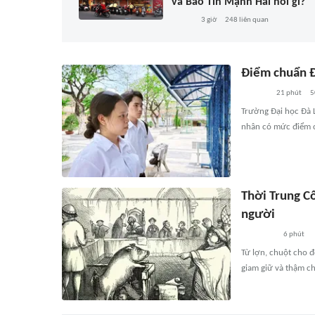
và Bảo Tín Mạnh Hải nói gì?
3 giờ
248
liên quan
Điểm chuẩn Đ
21 phút
5
Trường Đại học Đà 
nhân có mức điểm c
Thời Trung Cổ
người
6 phút
Từ lợn, chuột cho đ
giam giữ và thậm ch