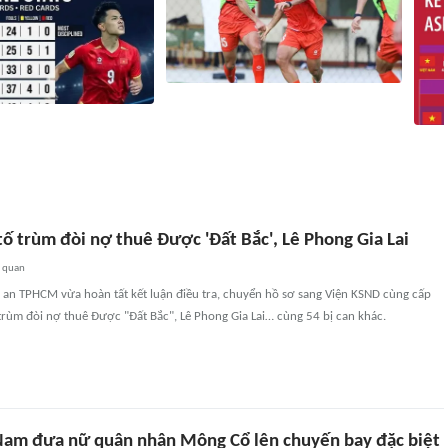
Tuyển Việt Nam trước trận bán kết
m lỗi nhiều nhất trước
ASEAN Cup 2026: Những vấn đề cần
hỏi ASEAN Cup 2026
khắc phục
Kết q
16
liên quan
2 giờ
1216
liên quan
tố trùm đòi nợ thuê Được 'Đất Bắc', Lê Phong Gia Lai
n quan
an TPHCM vừa hoàn tất kết luận điều tra, chuyển hồ sơ sang Viện KSND cùng cấp
 trùm đòi nợ thuê Được "Đất Bắc", Lê Phong Gia Lai… cùng 54 bị can khác.
Nam đưa nữ quân nhân Mông Cổ lên chuyến bay đặc biệt