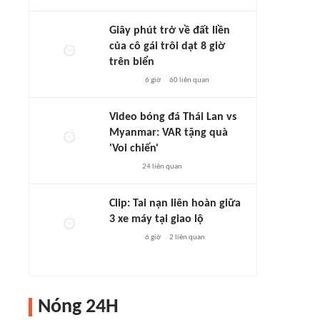
Giây phút trở về đất liền
của cô gái trôi dạt 8 giờ
trên biển
6 giờ
60
liên quan
Video bóng đá Thái Lan vs
Myanmar: VAR tặng quà
'Voi chiến'
24
liên quan
Clip: Tai nạn liên hoàn giữa
3 xe máy tại giao lộ
6 giờ
2
liên quan
Nóng 24H