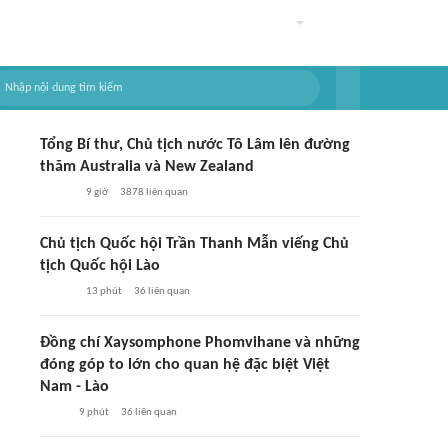
Tổng Bí thư, Chủ tịch nước Tô Lâm lên đường
thăm Australia và New Zealand
9 giờ
3878
liên quan
Chủ tịch Quốc hội Trần Thanh Mẫn viếng Chủ
tịch Quốc hội Lào
13 phút
36
liên quan
Đồng chí Xaysomphone Phomvihane và những
đóng góp to lớn cho quan hệ đặc biệt Việt
Nam - Lào
9 phút
36
liên quan