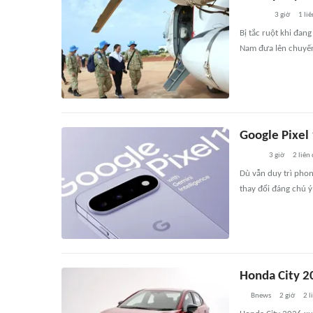
3 giờ
1
liê
Bị tắc ruột khi đa
Nam đưa lên chuyến t
Google Pixel 
3 giờ
2
liên
Dù vẫn duy trì phon
thay đổi đáng chú 
Honda City 20
Bnews
2 giờ
2
l