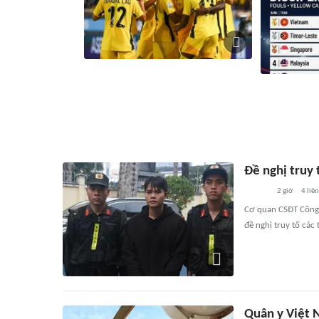
Nhật ký ASEAN Cup ngày 9/8: Đội tuyển
Việt Nam gặp Malaysia ở bán kết ASEAN
Indonesia phạ
Cup 2026
khi bị loại k
1 giờ
147
liên quan
1 giờ
12
Đề nghị truy 
2 giờ
4
liê
Cơ quan CSĐT Công 
đề nghị truy tố các
Quân y Việt 