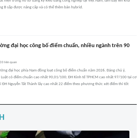
t hiện trong hồ sơ đăng ký kiểu dáng công nghiệp tại Việt Nam, làm dấy lên khả
g B sắp được nâng cấp và có thể thêm bản hybrid.
ường đại học công bố điểm chuẩn, nhiều ngành trên 90
03
liên quan
rường đại học phía Nam đồng loạt công bố điểm chuẩn năm 2026. Đáng chú ý,
- Luật có điểm chuẩn cao nhất 90,01/100; ĐH Kinh tế TPHCM cao nhất 97/100 tại cơ
i ĐH Nguyễn Tất Thành lấy cao nhất 22 điểm theo phương thức xét điểm thi tốt
H