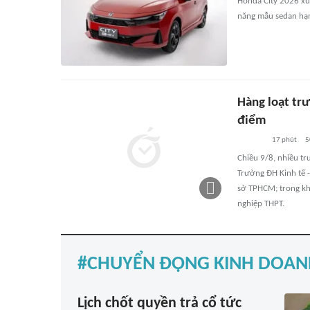
Honda City 2026 xuấ
năng mẫu sedan hạn
Hàng loạt tr
điểm
17 phút
5
Chiều 9/8, nhiều t
Trường ĐH Kinh tế 
sở TPHCM; trong kh
nghiệp THPT.
CHUYỂN ĐỘNG KINH DOAN
Lịch chốt quyền trả cổ tức