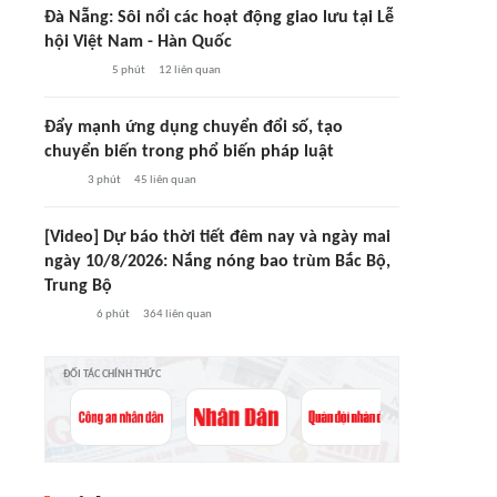
Đà Nẵng: Sôi nổi các hoạt động giao lưu tại Lễ
hội Việt Nam - Hàn Quốc
5 phút
12
liên quan
Đẩy mạnh ứng dụng chuyển đổi số, tạo
chuyển biến trong phổ biến pháp luật
3 phút
45
liên quan
[Video] Dự báo thời tiết đêm nay và ngày mai
ngày 10/8/2026: Nắng nóng bao trùm Bắc Bộ,
Trung Bộ
6 phút
364
liên quan
ĐỐI TÁC CHÍNH THỨC