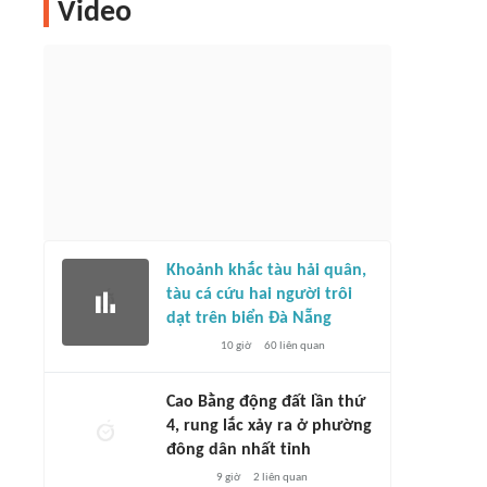
Video
Việt Nam dẫn đầu về fair-play,
uả vòng bảng ASEAN Cup 2026
Indonesia đứng cuối
2 giờ
77
liên quan
2 giờ
1216
liên quan
Khoảnh khắc tàu hải quân,
tàu cá cứu hai người trôi
dạt trên biển Đà Nẵng
10 giờ
60
liên quan
Cao Bằng động đất lần thứ
4, rung lắc xảy ra ở phường
đông dân nhất tỉnh
9 giờ
2
liên quan