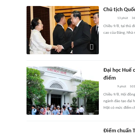
Chủ tịch Quố
13 phút
3
Chiều 9/8, tại thủ 
cao của Đảng, Nhà 
Đại học Huế 
điểm
9 phút
50
Chiều 9/8, Hội đồng
ngành đào tạo đại 
Mặt có mức điểm ch
Điểm chuẩn T