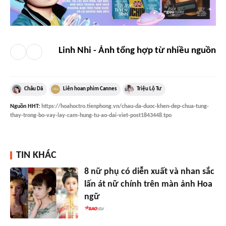
Linh Nhi - Ảnh tổng hợp từ nhiều nguồn
Châu Dã
Liên hoan phim Cannes
Triệu Lộ Tư
Nguồn
HHT
:
https://hoahoctro.tienphong.vn/chau-da-duoc-khen-dep-chua-tung-
thay-trong-bo-vay-lay-cam-hung-tu-ao-dai-viet-post1843448.tpo
TIN KHÁC
8 nữ phụ có diễn xuất và nhan sắc
lấn át nữ chính trên màn ảnh Hoa
ngữ