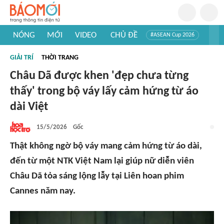
NÓNG
MỚI
VIDEO
CHỦ ĐỀ
#ASEAN Cup 2026
#Trí tuệ nhân tạo
#Mỹ - Iran
#Khám phá Việt Nam
GIẢI TRÍ
THỜI TRANG
#Khám phá thế giới
Châu Dã được khen 'đẹp chưa từng
thấy' trong bộ váy lấy cảm hứng từ áo
dài Việt
15/5/2026
Gốc
Thật không ngờ bộ váy mang cảm hứng từ áo dài,
đến từ một NTK Việt Nam lại giúp nữ diễn viên
Châu Dã tỏa sáng lộng lẫy tại Liên hoan phim
Cannes năm nay.