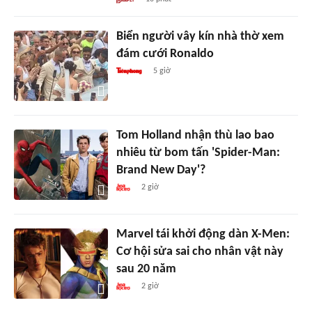
Biển người vây kín nhà thờ xem
đám cưới Ronaldo
5 giờ
Tom Holland nhận thù lao bao
nhiêu từ bom tấn 'Spider-Man:
Brand New Day'?
2 giờ
Marvel tái khởi động dàn X-Men:
Cơ hội sửa sai cho nhân vật này
sau 20 năm
2 giờ