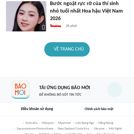
Bước ngoặt rực rỡ của thí sinh
nhỏ tuổi nhất Hoa hậu Việt Nam
2026
26 phút
VỀ TRANG CHỦ
TẢI ỨNG DỤNG BÁO MỚI
ĐỂ KHÔNG BỎ SÓT TIN TỨC
Điều khoản sử dụng
Chính sách bảo mật
Australia
Malaysia
Myanmar
Liên Bang Nga
Nắng Nóng
Saysomphone Phomvihane
New Zealand Cindy Kiro
Ukraine
Mũi Nghê