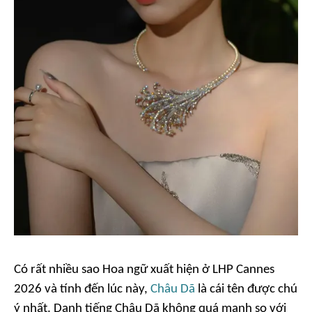
Có rất nhiều sao Hoa ngữ xuất hiện ở LHP Cannes
2026 và tính đến lúc này,
Châu Dã
là cái tên được chú
ý nhất. Danh tiếng Châu Dã không quá mạnh so với