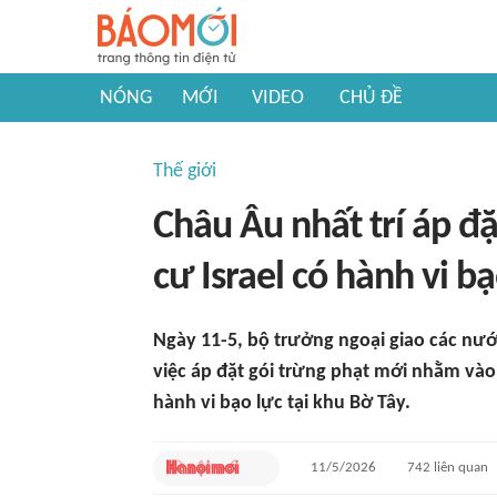
NÓNG
MỚI
VIDEO
CHỦ ĐỀ
Thế giới
Châu Âu nhất trí áp đ
cư Israel có hành vi b
Ngày 11-5, bộ trưởng ngoại giao các nướ
việc áp đặt gói trừng phạt mới nhằm vào
hành vi bạo lực tại khu Bờ Tây.
11/5/2026
742
liên quan