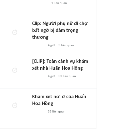
1
liên quan
Clip: Người phụ nữ đi chợ
bất ngờ bị đâm trọng
thương
4 giờ
3
liên quan
[CLIP]: Toàn cảnh vụ khám
xét nhà Huấn Hoa Hồng
4 giờ
33
liên quan
Khám xét nơi ở của Huấn
Hoa Hồng
33
liên quan