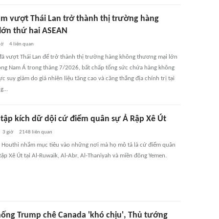
am vượt Thái Lan trở thành thị trường hàng
lớn thứ hai ASEAN
iờ
4
liên quan
đã vượt Thái Lan để trở thành thị trường hàng không thương mại lớn
ông Nam Á trong tháng 7/2026, bất chấp tổng sức chứa hàng không
c suy giảm do giá nhiên liệu tăng cao và căng thẳng địa chính trị tại
ng…
 tập kích dữ dội cứ điểm quân sự Ả Rập Xê Út
3 giờ
2148
liên quan
 Houthi nhắm mục tiêu vào những nơi mà họ mô tả là cứ điểm quân
Rập Xê Út tại Al-Ruwaik, Al-Abr, Al-Thaniyah và miền đông Yemen.
hống Trump chê Canada 'khó chịu', Thủ tướng