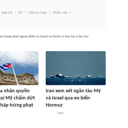
bạo lực
EU
Gideon Saar
nhằm vào
at-trung-phat-nguoi-dinh-cu-israel-co-hanh-vi-bao-luc-o-bo-tay-
ia nhân quyền
Iran xem xét ngăn tàu Mỹ
gọi Mỹ chấm dứt
và Israel qua eo biển
pháp trừng phạt
Hormuz
2 giờ