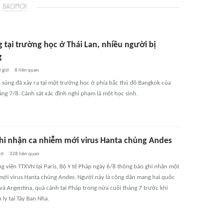
 tại trường học ở Thái Lan, nhiều người bị
g
 giờ
8
liên quan
 súng đã xảy ra tại một trường học ở phía bắc thủ đô Bangkok của
áng 7/8. Cảnh sát xác định nghi phạm là một học sinh.
hi nhận ca nhiễm mới virus Hanta chủng Andes
iờ
328
liên quan
g viên TTXVN tại Paris, Bộ Y tế Pháp ngày 6/8 thông báo ghi nhận một
mới virus Hanta chủng Andes. Người này là công dân mang hai quốc
và Argentina, quá cảnh tại Pháp trong nửa cuối tháng 7 trước khi
ly tại Tây Ban Nha.