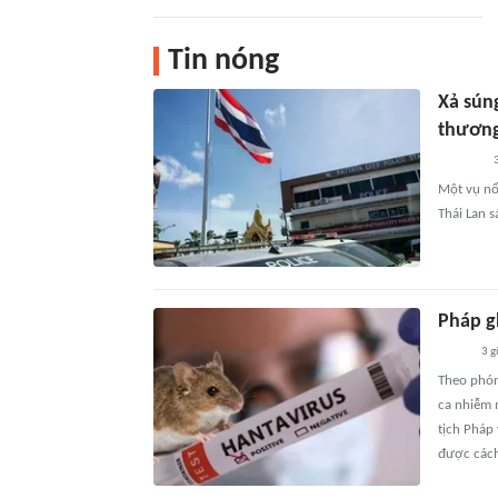
Tin nóng
Xả súng
thươn
3
Một vụ nổ
Thái Lan s
Pháp g
3 g
Theo phón
ca nhiễm 
tịch Pháp 
được cách 