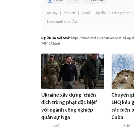
Israel
EU
Palestine
Bờ Tây
định cư
Israel
áp đặt
trừng phạt
Liên minh châu Âu
Nguồn
Hà Nội Mới
:
https://hanoimoi.vn/chau-au-nhat-tri-ap-d
749437.html
Ukraine xây dựng 'chiến
Chuyên g
dịch trừng phạt đặc biệt'
LHQ kêu 
với ngành công nghiệp
các biện 
quân sự Nga
Cuba
1 giờ
3 giờ