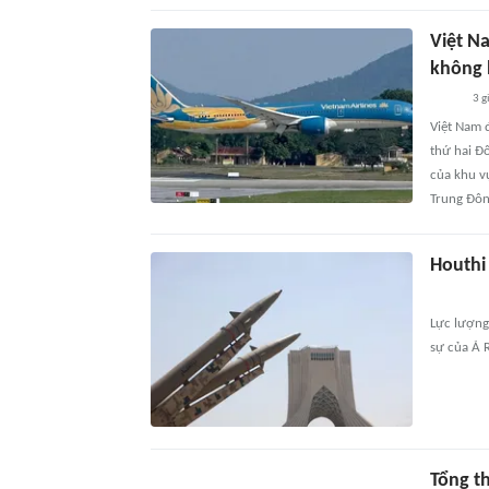
Việt N
không 
3 g
Việt Nam 
thứ hai Đ
của khu vự
Trung Đô
Houthi
Lực lượng
sự của Ả 
Tổng t