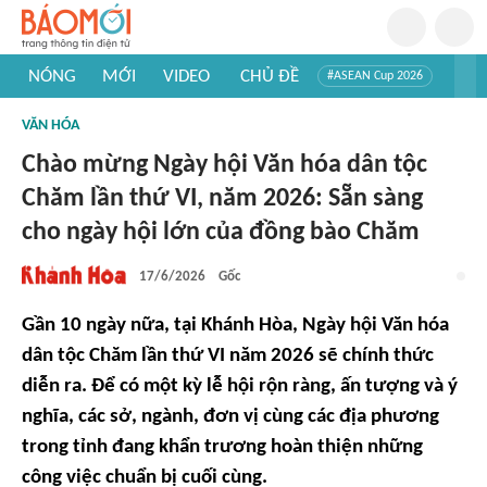
NÓNG
MỚI
VIDEO
CHỦ ĐỀ
#ASEAN Cup 2026
#Trí tuệ nhân tạo
#Mỹ - Iran
#Khám phá Việt Nam
VĂN HÓA
#Khám phá thế giới
Chào mừng Ngày hội Văn hóa dân tộc
Chăm lần thứ VI, năm 2026: Sẵn sàng
cho ngày hội lớn của đồng bào Chăm
17/6/2026
Gốc
Gần 10 ngày nữa, tại Khánh Hòa, Ngày hội Văn hóa
dân tộc Chăm lần thứ VI năm 2026 sẽ chính thức
diễn ra. Để có một kỳ lễ hội rộn ràng, ấn tượng và ý
nghĩa, các sở, ngành, đơn vị cùng các địa phương
trong tỉnh đang khẩn trương hoàn thiện những
công việc chuẩn bị cuối cùng.