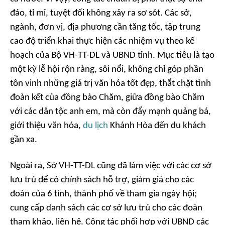
đáo, tỉ mỉ, tuyệt đối không xảy ra sơ sót. Các sở,
ngành, đơn vị, địa phương cần tăng tốc, tập trung
cao độ triển khai thực hiện các nhiệm vụ theo kế
hoạch của Bộ VH-TT-DL và UBND tỉnh. Mục tiêu là tạo
một kỳ lễ hội rộn ràng, sôi nổi, không chỉ góp phần
tôn vinh những giá trị văn hóa tốt đẹp, thắt chặt tình
đoàn kết của đồng bào Chăm, giữa đồng bào Chăm
với các dân tộc anh em, mà còn đẩy mạnh quảng bá,
giới thiệu văn hóa,
du lịch
Khánh Hòa đến du khách
gần xa.
Ngoài ra, Sở VH-TT-DL cũng đã làm việc với các cơ sở
lưu trú để có chính sách hỗ trợ, giảm giá cho các
đoàn của 6 tỉnh, thành phố về tham gia ngày hội;
cung cấp danh sách các cơ sở lưu trú cho các đoàn
tham khảo, liên hệ. Công tác phối hợp với UBND các