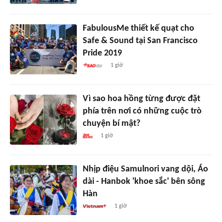
FabulousMe thiết kế quạt cho
Safe & Sound tại San Francisco
Pride 2019
1 giờ
Vì sao hoa hồng từng được đặt
phía trên nơi có những cuộc trò
chuyện bí mật?
1 giờ
Nhịp điệu Samulnori vang dội, Áo
dài - Hanbok 'khoe sắc' bên sông
Hàn
1 giờ