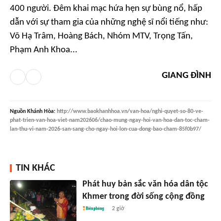
400 người. Đêm khai mạc hứa hẹn sự bùng nổ, hấp
dẫn với sự tham gia của những nghệ sĩ nổi tiếng như:
Võ Hạ Trâm, Hoàng Bách, Nhóm MTV, Trọng Tấn,
Phạm Anh Khoa...
GIANG ĐÌNH
Nguồn
Khánh Hòa
:
http://www.baokhanhhoa.vn/van-hoa/nghi-quyet-so-80-ve-
phat-trien-van-hoa-viet-nam202606/chao-mung-ngay-hoi-van-hoa-dan-toc-cham-
lan-thu-vi-nam-2026-san-sang-cho-ngay-hoi-lon-cua-dong-bao-cham-85f0b97/
TIN KHÁC
Phát huy bản sắc văn hóa dân tộc
Khmer trong đời sống cộng đồng
2 giờ