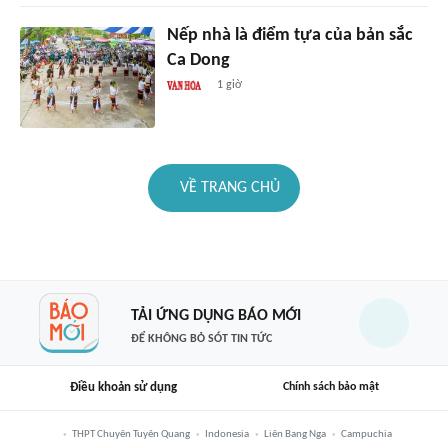
Nếp nhà là điểm tựa của bản sắc
Ca Dong
1 giờ
VỀ TRANG CHỦ
TẢI ỨNG DỤNG BÁO MỚI
ĐỂ KHÔNG BỎ SÓT TIN TỨC
Điều khoản sử dụng
Chính sách bảo mật
THPT Chuyên Tuyên Quang
Indonesia
Liên Bang Nga
Campuchia