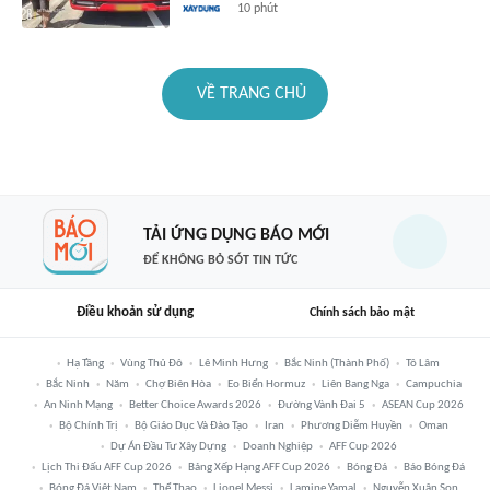
10 phút
VỀ TRANG CHỦ
TẢI ỨNG DỤNG BÁO MỚI
ĐỂ KHÔNG BỎ SÓT TIN TỨC
Điều khoản sử dụng
Chính sách bảo mật
Hạ Tầng
Vùng Thủ Đô
Lê Minh Hưng
Bắc Ninh (thành Phố)
Tô Lâm
Bắc Ninh
Năm
Chợ Biên Hòa
Eo Biển Hormuz
Liên Bang Nga
Campuchia
An Ninh Mạng
Better Choice Awards 2026
Đường Vành Đai 5
ASEAN Cup 2026
Bộ Chính Trị
Bộ Giáo Dục Và Đào Tạo
Iran
Phương Diễm Huyền
Oman
Dự Án Đầu Tư Xây Dựng
Doanh Nghiệp
AFF Cup 2026
Lịch Thi Đấu AFF Cup 2026
Bảng Xếp Hạng AFF Cup 2026
Bóng Đá
Báo Bóng Đá
Bóng Đá Việt Nam
Thể Thao
Lionel Messi
Lamine Yamal
Nguyễn Xuân Son