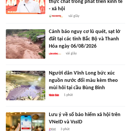
thực chất trong phát triển kinh tế
- xã hội
vài giây
Cảnh báo nguy cơ lũ quét, sạt lở
đất tại các tỉnh Bắc Bộ và Thanh
Hóa ngày 06/08/2026
vài giây
Người dân Vĩnh Long bức xúc
nguồn nước đổi màu kèm theo
mùi hôi tại cầu Bùng Binh
1 phút
Lưu ý về sổ bảo hiểm xã hội trên
VNeID và VssID
3 phút