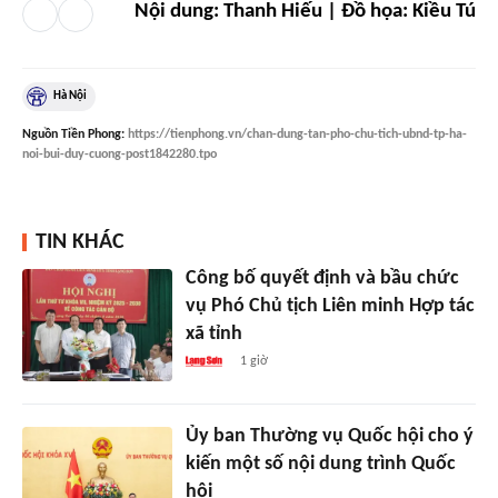
Nội dung: Thanh Hiếu | Đồ họa: Kiều Tú
Hà Nội
Nguồn
Tiền Phong
:
https://tienphong.vn/chan-dung-tan-pho-chu-tich-ubnd-tp-ha-
noi-bui-duy-cuong-post1842280.tpo
TIN KHÁC
Công bố quyết định và bầu chức
vụ Phó Chủ tịch Liên minh Hợp tác
xã tỉnh
1 giờ
Ủy ban Thường vụ Quốc hội cho ý
kiến một số nội dung trình Quốc
hội