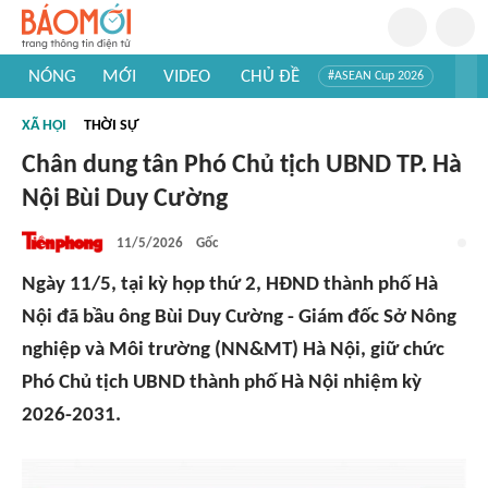
NÓNG
MỚI
VIDEO
CHỦ ĐỀ
#ASEAN Cup 2026
#Trí tuệ nhân tạo
#Mỹ - Iran
#Khám phá Việt Nam
XÃ HỘI
THỜI SỰ
#Khám phá thế giới
Chân dung tân Phó Chủ tịch UBND TP. Hà
Nội Bùi Duy Cường
11/5/2026
Gốc
Ngày 11/5, tại kỳ họp thứ 2, HĐND thành phố Hà
Nội đã bầu ông Bùi Duy Cường - Giám đốc Sở Nông
nghiệp và Môi trường (NN&MT) Hà Nội, giữ chức
Phó Chủ tịch UBND thành phố Hà Nội nhiệm kỳ
2026-2031.