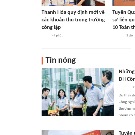
Thanh Hóa quy định mới về
Tuyên Qua
các khoản thu trong trường
sự liên q
công lập
10 Toán th
44 phút
3 giờ
Tin nóng
Những 
ĐH Côn
2
Dù thay đ
Công nghi
thương mại
nhóm có đ
Tuyên 