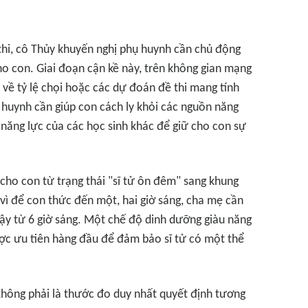
hi, cô Thủy khuyến nghị phụ huynh cần chủ động
ho con. Giai đoạn cận kề này, trên không gian mạng
n về tỷ lệ chọi hoặc các dự đoán đề thi mang tính
 huynh cần giúp con cách ly khỏi các nguồn năng
 năng lực của các học sinh khác để giữ cho con sự
 cho con từ trạng thái "sĩ tử ôn đêm" sang khung
y vì để con thức đến một, hai giờ sáng, cha mẹ cần
 dậy từ 6 giờ sáng. Một chế độ dinh dưỡng giàu năng
ợc ưu tiên hàng đầu để đảm bảo sĩ tử có một thể
 không phải là thước đo duy nhất quyết định tương