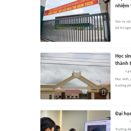
nhiệm v
Sau vụ sa
bố trí ngư
Học si
thành 
5 gi
Học sinh,
trường ph
Đại họ
7
Trường đạ