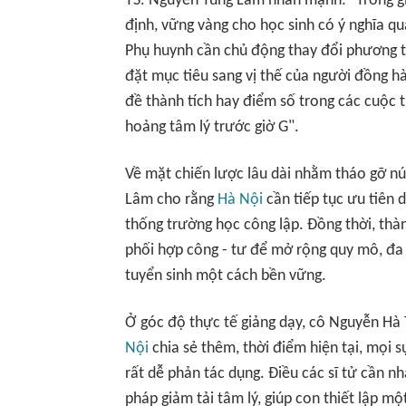
TS. Nguyễn Tùng Lâm nhấn mạnh: "Trong gia
định, vững vàng cho học sinh có ý nghĩa qu
Phụ huynh cần chủ động thay đổi phương th
đặt mục tiêu sang vị thế của người đồng h
đề thành tích hay điểm số trong các cuộc t
hoảng tâm lý trước giờ G".
Về mặt chiến lược lâu dài nhằm tháo gỡ nú
Lâm cho rằng
Hà Nội
cần tiếp tục ưu tiên 
thống trường học công lập. Đồng thời, thà
phối hợp công - tư để mở rộng quy mô, đa 
tuyển sinh một cách bền vững.
Ở góc độ thực tế giảng dạy, cô Nguyễn Hà T
Nội
chia sẻ thêm, thời điểm hiện tại, mọi 
rất dễ phản tác dụng. Điều các sĩ tử cần nh
pháp giảm tải tâm lý, giúp con thiết lập m