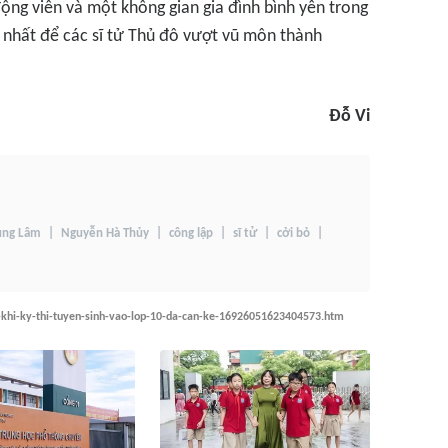
động viên và một không gian gia đình bình yên trong
 nhất để các sĩ tử Thủ đô vượt vũ môn thành
Đỗ Vi
ùng Lâm
Nguyễn Hà Thủy
công lập
sĩ tử
cởi bỏ
-khi-ky-thi-tuyen-sinh-vao-lop-10-da-can-ke-16926051623404573.htm