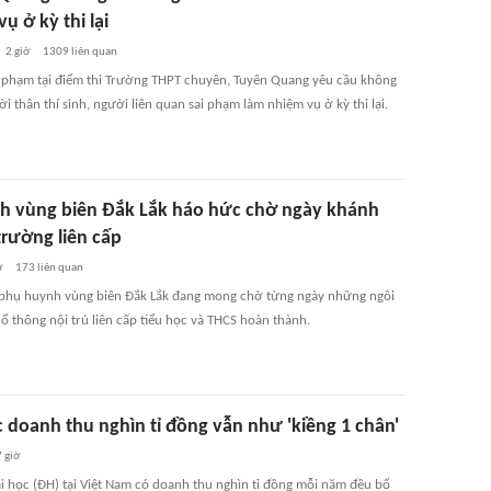
ụ ở kỳ thi lại
2 giờ
1309
liên quan
i phạm tại điểm thi Trường THPT chuyên, Tuyên Quang yêu cầu không
ời thân thí sinh, người liên quan sai phạm làm nhiệm vụ ở kỳ thi lại.
nh vùng biên Đắk Lắk háo hức chờ ngày khánh
trường liên cấp
ờ
173
liên quan
 phụ huynh vùng biên Đắk Lắk đang mong chờ từng ngày những ngôi
ổ thông nội trú liên cấp tiểu học và THCS hoàn thành.
c doanh thu nghìn tỉ đồng vẫn như 'kiềng 1 chân'
 giờ
i học (ĐH) tại Việt Nam có doanh thu nghìn tỉ đồng mỗi năm đều bổ