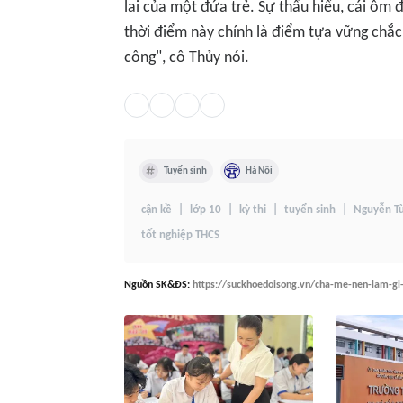
lai của một đứa trẻ. Sự thấu hiểu, cái ôm 
thời điểm này chính là điểm tựa vững chắc
công", cô Thủy nói.
Tuyển sinh
Hà Nội
cận kề
lớp 10
kỳ thi
tuyển sinh
Nguyễn T
tốt nghiệp THCS
Nguồn
SK&ĐS
:
https://suckhoedoisong.vn/cha-me-nen-lam-gi