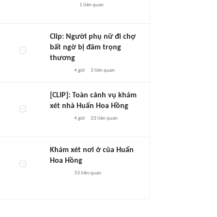
1
liên quan
Clip: Người phụ nữ đi chợ
bất ngờ bị đâm trọng
thương
4 giờ
3
liên quan
[CLIP]: Toàn cảnh vụ khám
xét nhà Huấn Hoa Hồng
4 giờ
33
liên quan
Khám xét nơi ở của Huấn
Hoa Hồng
33
liên quan