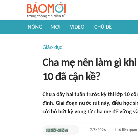
NÓNG
MỚI
VIDEO
CHỦ ĐỀ
Giáo dục
Cha mẹ nên làm gì khi 
10 đã cận kề?
Chưa đầy hai tuần trước kỳ thi lớp 10 côn
đình. Giai đoạn nước rút này, điều học s
cởi bỏ bớt kỳ vọng từ cha mẹ để vững v
17/5/2026
116
liên quan