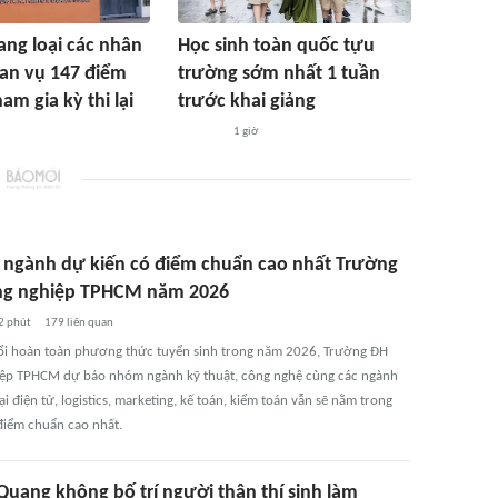
ng loại các nhân
Học sinh toàn quốc tựu
uan vụ 147 điểm
trường sớm nhất 1 tuần
am gia kỳ thi lại
trước khai giảng
1 giờ
ngành dự kiến có điểm chuẩn cao nhất Trường
g nghiệp TPHCM năm 2026
2 phút
179
liên quan
ổi hoàn toàn phương thức tuyển sinh trong năm 2026, Trường ĐH
ệp TPHCM dự báo nhóm ngành kỹ thuật, công nghệ cùng các ngành
 điện tử, logistics, marketing, kế toán, kiểm toán vẫn sẽ nằm trong
iểm chuẩn cao nhất.
Quang không bố trí người thân thí sinh làm