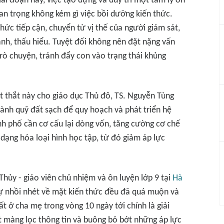
i đoạn này, việc tạo dựng và duy trì một tâm lý ổn
an trọng không kém gì việc bồi dưỡng kiến thức.
ức tiếp cận, chuyển từ vị thế của người giám sát,
ành, thấu hiểu. Tuyệt đối không nên đặt nặng vấn
rò chuyện, tránh đẩy con vào trạng thái khủng
t thắt này cho giáo dục Thủ đô, TS. Nguyễn Tùng
dành quỹ đất sạch để quy hoạch và phát triển hệ
nh phố cần cơ cấu lại dòng vốn, tăng cường cơ chế
dạng hóa loại hình học tập, từ đó giảm áp lực
hủy - giáo viên chủ nhiệm và ôn luyện lớp 9 tại
Hà
sự nhồi nhét về mặt kiến thức đều đã quá muộn và
ất ở cha mẹ trong vòng 10 ngày tới chính là giải
ột màng lọc thông tin và buông bỏ bớt những áp lực