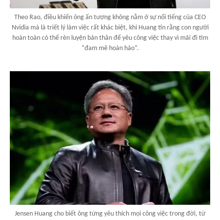
Theo Rao, điều khiến ông ấn tượng không nằm ở sự nổi tiếng của CEO
Nvidia mà là triết lý làm việc rất khác biệt, khi Huang tin rằng con người
hoàn toàn có thể rèn luyện bản thân để yêu công việc thay vì mãi đi tìm
“đam mê hoàn hảo”.
Jensen Huang cho biết ông từng yêu thích mọi công việc trong đời, từ