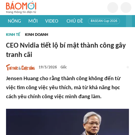
NÓNG
MỚI
VIDEO
CHỦ ĐỀ
#ASEAN Cup 2026
#Trí tuệ nhân tạo
#Mỹ - Iran
#Khám phá Việt Nam
KINH TẾ
KINH DOANH
#Khám phá thế giới
CEO Nvidia tiết lộ bí mật thành công gây
tranh cãi
19/5/2026
Gốc
Jensen Huang cho rằng thành công không đến từ
việc tìm công việc yêu thích, mà từ khả năng học
cách yêu chính công việc mình đang làm.