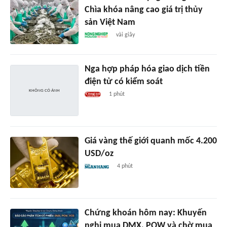
Chìa khóa nâng cao giá trị thủy
sản Việt Nam
vài giây
Nga hợp pháp hóa giao dịch tiền
điện tử có kiểm soát
1 phút
Giá vàng thế giới quanh mốc 4.200
USD/oz
4 phút
Chứng khoán hôm nay: Khuyến
nghị mua DMX, POW và chờ mua