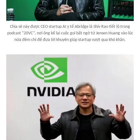
Chia sẻ này được CEO startup AI y tế Abridge là Shiv Rao tiết lộ trong
podcast “20VC”, nơi ông kể lại cuộc gọi bất ngờ từ Jensen Huang vào lúc
nửa đêm chỉ để đưa lời khuyên giúp startup vượt qua khó khăn.