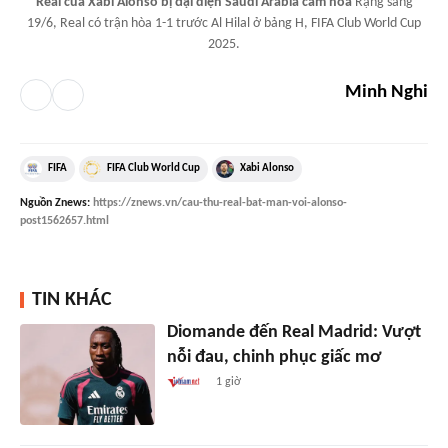
Real của Xabi Alonso bị đại diện Saudi Arabia cầm hòa
Rạng sáng
19/6, Real có trận hòa 1-1 trước Al Hilal ở bảng H, FIFA Club World Cup
2025.
Minh Nghi
FIFA
FIFA Club World Cup
Xabi Alonso
Nguồn
Znews
:
https://znews.vn/cau-thu-real-bat-man-voi-alonso-
post1562657.html
TIN KHÁC
Diomande đến Real Madrid: Vượt
nỗi đau, chinh phục giấc mơ
1 giờ