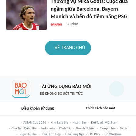
Thương vụ Mika Godts: Cuộc đua
ngầm giữa Barcelona, Bayern
Munich và bến đỗ tiềm năng PSG
30 phút
VỀ TRANG CHỦ
TẢI ỨNG DỤNG BÁO MỚI
ĐỂ KHÔNG BỎ SÓT TIN TỨC
Điều khoản sử dụng
Chính sách bảo mật
ASEAN Cup 2026
Kim Sang-Sik
Khánh Sky
Đội Tuyển Việt Nam
Chủ Tịch Quốc Hội
Indonesia
Đình Bắc
Doanh Nghiệp
Campuchia
Tô Lâm
Triệu Thị Tâm
Trần Đình Tiệp
Liên Bang Nga
FPT Play
Hồ Văn Khoa