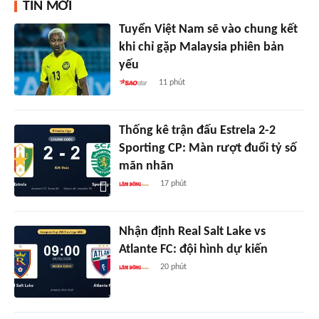
TIN MỚI
Tuyển Việt Nam sẽ vào chung kết
khi chỉ gặp Malaysia phiên bản
yếu
11 phút
Thống kê trận đấu Estrela 2-2
Sporting CP: Màn rượt đuổi tỷ số
mãn nhãn
17 phút
Nhận định Real Salt Lake vs
Atlante FC: đội hình dự kiến
20 phút