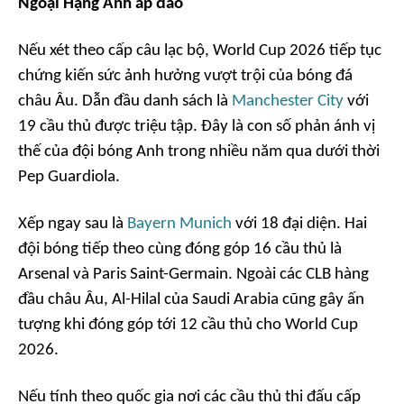
Ngoại Hạng Anh áp đảo
Nếu xét theo cấp câu lạc bộ, World Cup 2026 tiếp tục
chứng kiến sức ảnh hưởng vượt trội của bóng đá
châu Âu. Dẫn đầu danh sách là
Manchester City
với
19 cầu thủ được triệu tập. Đây là con số phản ánh vị
thế của đội bóng Anh trong nhiều năm qua dưới thời
Pep Guardiola.
Xếp ngay sau là
Bayern Munich
với 18 đại diện. Hai
đội bóng tiếp theo cùng đóng góp 16 cầu thủ là
Arsenal và Paris Saint-Germain. Ngoài các CLB hàng
đầu châu Âu, Al-Hilal của Saudi Arabia cũng gây ấn
tượng khi đóng góp tới 12 cầu thủ cho World Cup
2026.
Nếu tính theo quốc gia nơi các cầu thủ thi đấu cấp