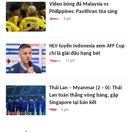
Video bóng đá Malaysia vs
Philippines: Pavithran tỏa sáng
6 giờ
HLV tuyển Indonesia xem AFF Cup
chỉ là giải đấu hạng bét
11 giờ
Thái Lan – Myanmar (2 – 0): Thái
Lan toàn thắng vòng bảng, gặp
Singapore tại bán kết
6 giờ