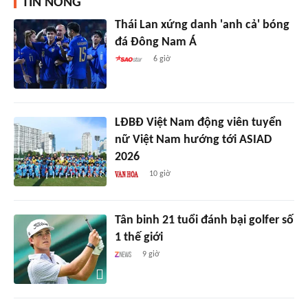
TIN NÓNG
Thái Lan xứng danh 'anh cả' bóng
đá Đông Nam Á
6 giờ
LĐBĐ Việt Nam động viên tuyển
nữ Việt Nam hướng tới ASIAD
2026
10 giờ
Tân binh 21 tuổi đánh bại golfer số
1 thế giới
9 giờ