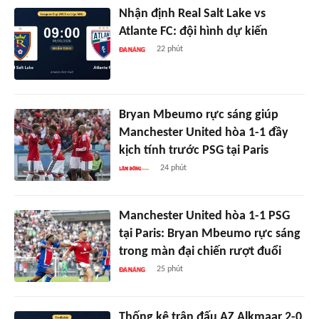
Nhận định Real Salt Lake vs
Atlante FC: đội hình dự kiến
22 phút
Bryan Mbeumo rực sáng giúp
Manchester United hòa 1-1 đầy
kịch tính trước PSG tại Paris
24 phút
Manchester United hòa 1-1 PSG
tại Paris: Bryan Mbeumo rực sáng
trong màn đại chiến rượt đuổi
25 phút
Thống kê trận đấu AZ Alkmaar 2-0