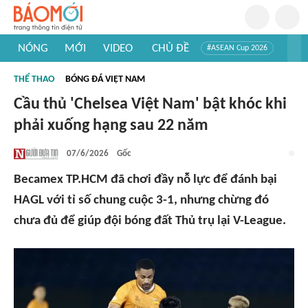
NÓNG
MỚI
VIDEO
CHỦ ĐỀ
#ASEAN Cup 2026
#Trí tuệ nhân tạo
#Mỹ - Iran
#Khám phá Việt Nam
THỂ THAO
BÓNG ĐÁ VIỆT NAM
#Khám phá thế giới
Cầu thủ 'Chelsea Việt Nam' bật khóc khi
phải xuống hạng sau 22 năm
07/6/2026
Gốc
Becamex TP.HCM đã chơi đầy nỗ lực để đánh bại
HAGL với tỉ số chung cuộc 3-1, nhưng chừng đó
chưa đủ để giúp đội bóng đất Thủ trụ lại V-League.