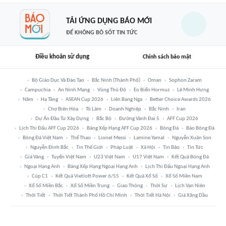
TẢI ỨNG DỤNG BÁO MỚI
ĐỂ KHÔNG BỎ SÓT TIN TỨC
Điều khoản sử dụng
Chính sách bảo mật
Bộ Giáo Dục Và Đào Tạo
Bắc Ninh (thành Phố)
Oman
Sophon Zaram
Campuchia
An Ninh Mạng
Vùng Thủ Đô
Eo Biển Hormuz
Lê Minh Hưng
Năm
Hạ Tầng
ASEAN Cup 2026
Liên Bang Nga
Better Choice Awards 2026
Chợ Biên Hòa
Tô Lâm
Doanh Nghiệp
Bắc Ninh
Iran
Dự Án Đầu Tư Xây Dựng
Bắc Bộ
Đường Vành Đai 5
AFF Cup 2026
Lịch Thi Đấu AFF Cup 2026
Bảng Xếp Hạng AFF Cup 2026
Bóng Đá
Báo Bóng Đá
Bóng Đá Việt Nam
Thể Thao
Lionel Messi
Lamine Yamal
Nguyễn Xuân Son
Nguyễn Đình Bắc
Tin Thế Giới
Pháp Luật
Xã Hội
Tin Bão
Tin Tức
Giá Vàng
Tuyển Việt Nam
U23 Việt Nam
U17 Việt Nam
Kết Quả Bóng Đá
Ngoại Hạng Anh
Bảng Xếp Hạng Ngoại Hạng Anh
Lịch Thi Đấu Ngoại Hạng Anh
Cúp C1
Kết Quả Vietlott Power 6/55
Kết Quả Xổ Số
Xổ Số Miền Nam
Xổ Số Miền Bắc
Xổ Số Miền Trung
Giao Thông
Thời Sự
Lịch Vạn Niên
Thời Tiết
Thời Tiết Thành Phố Hồ Chí Minh
Thời Tiết Hà Nội
Giá Xăng Dầu