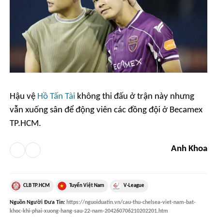
Hậu vệ
Hồ Tấn Tài
không thi đấu ở trận này nhưng
vẫn xuống sân để động viên các đồng đội ở Becamex
TP.HCM.
Anh Khoa
CLB TP.HCM
Tuyển Việt Nam
V-League
Nguồn
Người Đưa Tin
:
https://nguoiduatin.vn/cau-thu-chelsea-viet-nam-bat-
khoc-khi-phai-xuong-hang-sau-22-nam-204260706210202201.htm