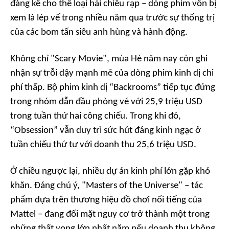
đáng kể cho thể loại hài chiếu rạp – dòng phim vốn bị
xem là lép vế trong nhiều năm qua trước sự thống trị
của các bom tấn siêu anh hùng và hành động.
Không chỉ "Scary Movie", mùa Hè năm nay còn ghi
nhận sự trỗi dậy mạnh mẽ của dòng phim kinh dị chi
phí thấp. Bộ phim kinh dị “Backrooms” tiếp tục đứng
trong nhóm dẫn đầu phòng vé với 25,9 triệu USD
trong tuần thứ hai công chiếu. Trong khi đó,
“Obsession” vẫn duy trì sức hút đáng kinh ngạc ở
tuần chiếu thứ tư với doanh thu 25,6 triệu USD.
Ở chiều ngược lại, nhiều dự án kinh phí lớn gặp khó
khăn. Đáng chú ý, "Masters of the Universe" – tác
phẩm dựa trên thương hiệu đồ chơi nổi tiếng của
Mattel – đang đối mặt nguy cơ trở thành một trong
những thất vọng lớn nhất năm nếu doanh thu không