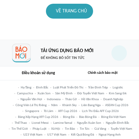
VỀ TRANG CHỦ
TẢI ỨNG DỤNG BÁO MỚI
ĐỂ KHÔNG BỎ SÓT TIN TỨC
Điều khoản sử dụng
Chính sách bảo mật
Hạ Tầng
Đình Bắc
Luật Phát Triển Đô Thị
Trần Đình Tiệp
Logistic
Campuchia
Xuân Son
Sân Mỹ Đình
Đội Tuyển Việt Nam
Kim Sang-Sik
Nguyễn Văn Hợi
Indonesia
Tháo Gỡ
Hồ Văn Khoa
Doanh Nghiệp
Công Viên Lê Thị Riêng
Năm
Khánh Sky
Liên Bang Nga
ASEAN Cup 2026
Singapore
Tô Lâm
AFF Cup 2026
Lịch Thi Đấu AFF Cup 2026
Bảng Xếp Hạng AFF Cup 2026
Bóng Đá
Báo Bóng Đá
Bóng Đá Việt Nam
Thể Thao
Lionel Messi
Lamine Yamal
Nguyễn Xuân Son
Nguyễn Đình Bắc
Tin Thế Giới
Pháp Luật
Xã Hội
Tin Bão
Tin Tức
Giá Vàng
Tuyển Việt Nam
U23 Việt Nam
U17 Việt Nam
Kết Quả Bóng Đá
Ngoại Hạng Anh