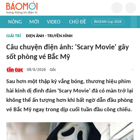
NÓNG
MỚI
VIDEO
CHỦ ĐỀ
#ASEAN Cup 2026
#Trí tuệ nhân tạo
#Mỹ - Iran
#Khám phá Việt Nam
GIẢI TRÍ
ĐIỆN ẢNH - TRUYỀN HÌNH
#Khám phá thế giới
Câu chuyện điện ảnh: 'Scary Movie' gây
sốt phòng vé Bắc Mỹ
08/6/2026
Gốc
Sau hơn một thập kỷ vắng bóng, thương hiệu phim
hài kinh dị đình đám 'Scary Movie' đã có màn trở lại
không thể ấn tượng hơn khi bất ngờ dẫn đầu phòng
vé Bắc Mỹ ngay trong dịp cuối tuần đầu công chiếu.