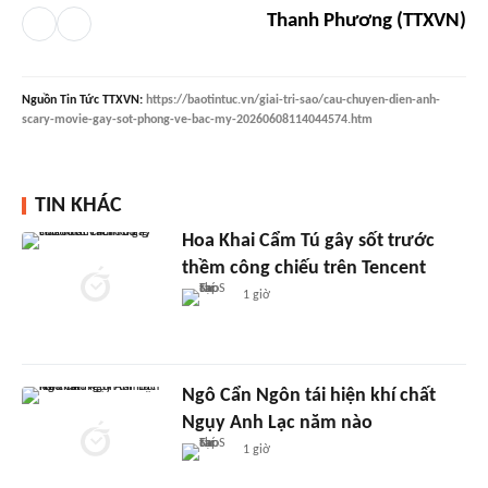
Thanh Phương (TTXVN)
Nguồn
Tin Tức TTXVN
:
https://baotintuc.vn/giai-tri-sao/cau-chuyen-dien-anh-
scary-movie-gay-sot-phong-ve-bac-my-20260608114044574.htm
TIN KHÁC
Hoa Khai Cẩm Tú gây sốt trước
thềm công chiếu trên Tencent
1 giờ
Ngô Cẩn Ngôn tái hiện khí chất
Ngụy Anh Lạc năm nào
1 giờ