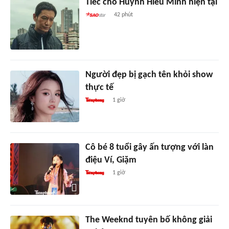
Tiếc cho Huỳnh Hiểu Minh hiện tại
42 phút
Người đẹp bị gạch tên khỏi show
thực tế
1 giờ
Cô bé 8 tuổi gây ấn tượng với làn
điệu Ví, Giặm
1 giờ
The Weeknd tuyên bố không giải