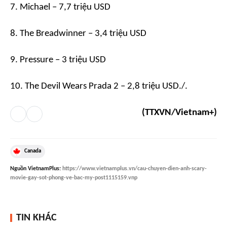
7.
Michael
– 7,7 triệu USD
8.
The Breadwinner
– 3,4 triệu USD
9.
Pressure
– 3 triệu USD
10.
The Devil Wears Prada 2
– 2,8 triệu USD./.
(TTXVN/Vietnam+)
Canada
Nguồn
VietnamPlus
:
https://www.vietnamplus.vn/cau-chuyen-dien-anh-scary-
movie-gay-sot-phong-ve-bac-my-post1115159.vnp
TIN KHÁC