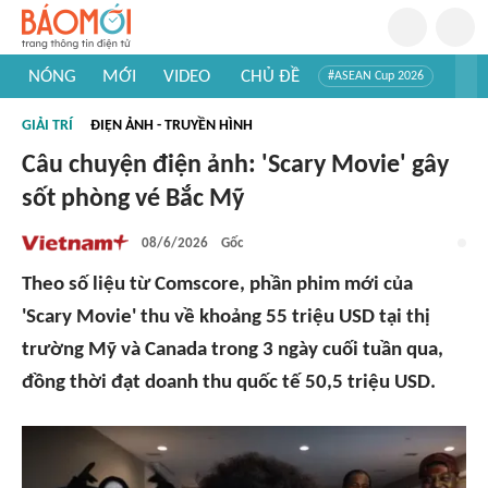
NÓNG
MỚI
VIDEO
CHỦ ĐỀ
#ASEAN Cup 2026
#Trí tuệ nhân tạo
#Mỹ - Iran
#Khám phá Việt Nam
GIẢI TRÍ
ĐIỆN ẢNH - TRUYỀN HÌNH
#Khám phá thế giới
Câu chuyện điện ảnh: 'Scary Movie' gây
sốt phòng vé Bắc Mỹ
08/6/2026
Gốc
Theo số liệu từ Comscore, phần phim mới của
'Scary Movie' thu về khoảng 55 triệu USD tại thị
trường Mỹ và Canada trong 3 ngày cuối tuần qua,
đồng thời đạt doanh thu quốc tế 50,5 triệu USD.