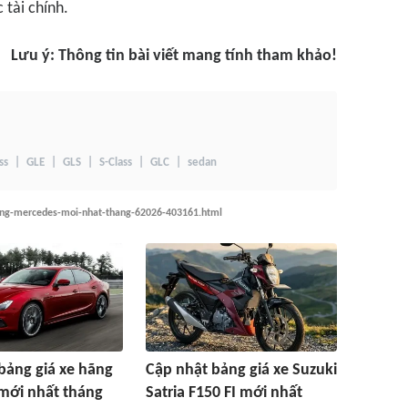
tài chính.
Lưu ý: Thông tin bài viết mang tính tham khảo!
ss
GLE
GLS
S-Class
GLC
sedan
hang-mercedes-moi-nhat-thang-62026-403161.html
bảng giá xe hãng
Cập nhật bảng giá xe Suzuki
mới nhất tháng
Satria F150 FI mới nhất