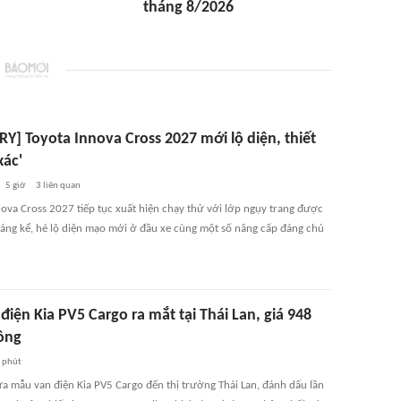
tháng 8/2026
Y] Toyota Innova Cross 2027 mới lộ diện, thiết
xác'
5 giờ
3
liên quan
nova Cross 2027 tiếp tục xuất hiện chạy thử với lớp ngụy trang được
đáng kể, hé lộ diện mạo mới ở đầu xe cùng một số nâng cấp đáng chú
điện Kia PV5 Cargo ra mắt tại Thái Lan, giá 948
đồng
 phút
ưa mẫu van điện Kia PV5 Cargo đến thị trường Thái Lan, đánh dấu lần