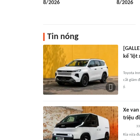
8/2026
8/2026
Tin nóng
[GALLER
kế 'lột 
Toyota In
cắt giảm 
ý.
Xe van 
triệu 
33
Kia vừa đ