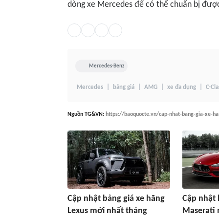
dòng xe Mercedes để có thể chuẩn bị được 
Mercedes-Benz
Mercedes
bảng giá
AMG
xe đa dụng
C-Cla
Nguồn
TG&VN
:
https://baoquocte.vn/cap-nhat-bang-gia-xe-
Cập nhật bảng giá xe hãng
Cập nhật 
Lexus mới nhất tháng
Maserati 