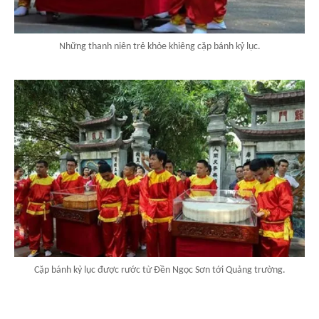
Những thanh niên trẻ khỏe khiêng cặp bánh kỷ lục.
Cặp bánh kỷ lục được rước từ Đền Ngọc Sơn tới Quảng trường.