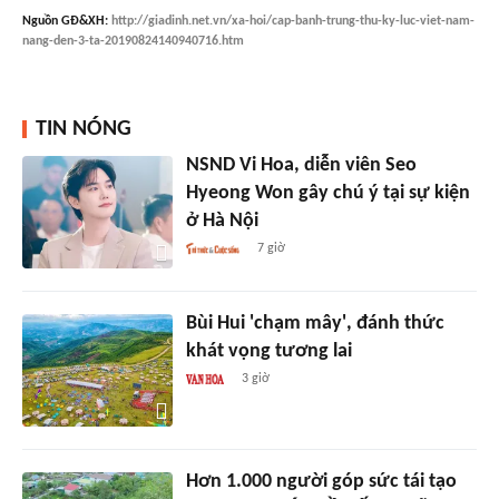
Nguồn
GĐ&XH
:
http://giadinh.net.vn/xa-hoi/cap-banh-trung-thu-ky-luc-viet-nam-
nang-den-3-ta-20190824140940716.htm
TIN NÓNG
NSND Vi Hoa, diễn viên Seo
Hyeong Won gây chú ý tại sự kiện
ở Hà Nội
7 giờ
Bùi Hui 'chạm mây', đánh thức
khát vọng tương lai
3 giờ
Hơn 1.000 người góp sức tái tạo