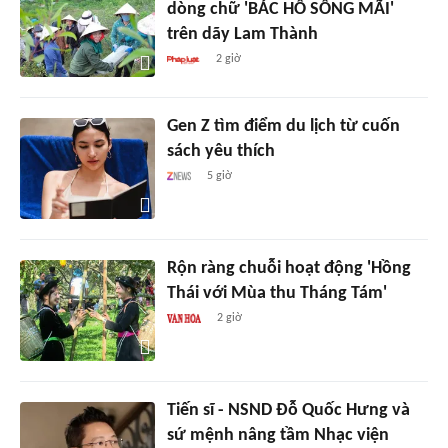
dòng chữ 'BÁC HỒ SỐNG MÃI'
trên dãy Lam Thành
2 giờ
Gen Z tìm điểm du lịch từ cuốn
sách yêu thích
5 giờ
Rộn ràng chuỗi hoạt động 'Hồng
Thái với Mùa thu Tháng Tám'
2 giờ
Tiến sĩ - NSND Đỗ Quốc Hưng và
sứ mệnh nâng tầm Nhạc viện