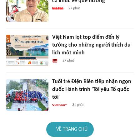
ca khúc về quê hương
27 phút
Việt Nam lọt top điểm đến lý
tưởng cho những người thích du
lịch một mình
27 phút
Tuổi trẻ Điện Biên tiếp nhận ngọn
đuốc Hành trình 'Tôi yêu Tổ quốc
tôi'
31 phút
VỀ TRANG CHỦ