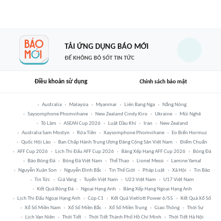
TẢI ỨNG DỤNG BÁO MỚI
ĐỂ KHÔNG BỎ SÓT TIN TỨC
Điều khoản sử dụng
Chính sách bảo mật
Australia
Malaysia
Myanmar
Liên Bang Nga
Nắng Nóng
Saysomphone Phomvihane
New Zealand Cindy Kiro
Ukraine
Mũi Nghê
Tô Lâm
ASEAN Cup 2026
Luật Dầu Khí
Iran
New Zealand
Australia Sam Mostyn
Rửa Tiền
Xaysomphone Phomvihane
Eo Biển Hormuz
Quốc Hội Lào
Ban Chấp Hành Trung Ương Đảng Cộng Sản Việt Nam
Điểm Chuẩn
AFF Cup 2026
Lịch Thi Đấu AFF Cup 2026
Bảng Xếp Hạng AFF Cup 2026
Bóng Đá
Báo Bóng Đá
Bóng Đá Việt Nam
Thể Thao
Lionel Messi
Lamine Yamal
Nguyễn Xuân Son
Nguyễn Đình Bắc
Tin Thế Giới
Pháp Luật
Xã Hội
Tin Bão
Tin Tức
Giá Vàng
Tuyển Việt Nam
U23 Việt Nam
U17 Việt Nam
Kết Quả Bóng Đá
Ngoại Hạng Anh
Bảng Xếp Hạng Ngoại Hạng Anh
Lịch Thi Đấu Ngoại Hạng Anh
Cúp C1
Kết Quả Vietlott Power 6/55
Kết Quả Xổ Số
Xổ Số Miền Nam
Xổ Số Miền Bắc
Xổ Số Miền Trung
Giao Thông
Thời Sự
Lịch Vạn Niên
Thời Tiết
Thời Tiết Thành Phố Hồ Chí Minh
Thời Tiết Hà Nội