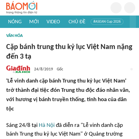
NÓNG
MỚI
VIDEO
CHỦ ĐỀ
#ASEAN Cup 2026
#Trí tuệ nhân tạo
#Mỹ - Iran
#Khám phá Việt Nam
VĂN HÓA
#Khám phá thế giới
Cặp bánh trung thu kỷ lục Việt Nam nặng
đến 3 tạ
24/8/2019
Gốc
'Lễ vinh danh cặp bánh Trung thu kỷ lục Việt Nam'
trở thành đại tiệc đón Trung thu độc đáo nhân văn,
với hương vị bánh truyền thống, tinh hoa của dân
tộc
Sáng 24/8 tại
Hà Nội
đã diễn ra "Lễ vinh danh cặp
bánh Trung thu kỷ lục Việt Nam" ở Quảng trường