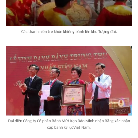
Các thanh niên trẻ khỏe khiêng bánh lên khu Tượng đài.
Đại diện Công ty Cổ phần Bánh Mứt Kẹo Bảo Minh nhận Bằng xác nhận
cặp bánh kỷ lụcViệt Nam.