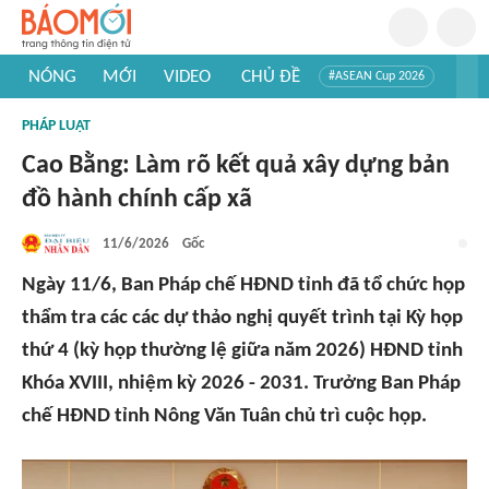
NÓNG
MỚI
VIDEO
CHỦ ĐỀ
#ASEAN Cup 2026
#Tuyển sinh đại học 2026
#Trí tuệ nhân tạo
#Mỹ - Iran
PHÁP LUẬT
#Khám phá Việt Nam
#Khám phá thế giới
Cao Bằng: Làm rõ kết quả xây dựng bản
đồ hành chính cấp xã
11/6/2026
Gốc
Ngày 11/6, Ban Pháp chế HĐND tỉnh đã tổ chức họp
thẩm tra các các dự thảo nghị quyết trình tại Kỳ họp
thứ 4 (kỳ họp thường lệ giữa năm 2026) HĐND tỉnh
Khóa XVIII, nhiệm kỳ 2026 - 2031. Trưởng Ban Pháp
chế HĐND tỉnh Nông Văn Tuân chủ trì cuộc họp.