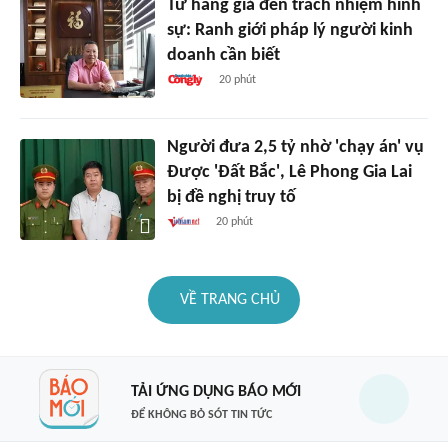
Từ hàng giả đến trách nhiệm hình
sự: Ranh giới pháp lý người kinh
doanh cần biết
20 phút
Người đưa 2,5 tỷ nhờ 'chạy án' vụ
Được 'Đất Bắc', Lê Phong Gia Lai
bị đề nghị truy tố
20 phút
VỀ TRANG CHỦ
TẢI ỨNG DỤNG BÁO MỚI
ĐỂ KHÔNG BỎ SÓT TIN TỨC