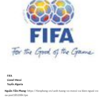
FIFA
Lionel Messi
Tuyển Algeria
Nguồn
Tiền Phong
:
https://tienphong.vn/canh-tuong-vo-messi-va-bien-nguoi-vo-
oa-post1852084.tpo