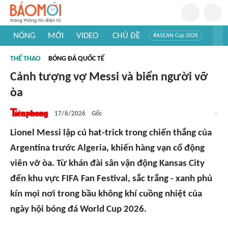
NÓNG
MỚI
VIDEO
CHỦ ĐỀ
#ASEAN Cup 2026
#Trí tuệ nhân tạo
#Mỹ - Iran
#Khám phá Việt Nam
THỂ THAO
BÓNG ĐÁ QUỐC TẾ
#Khám phá thế giới
Cảnh tượng vợ Messi và biển người vỡ
òa
17/6/2026
Gốc
Lionel Messi lập cú hat-trick trong chiến thắng của
Argentina trước Algeria, khiến hàng vạn cổ động
viên vỡ òa. Từ khán đài sân vận động Kansas City
đến khu vực FIFA Fan Festival, sắc trắng - xanh phủ
kín mọi nơi trong bầu không khí cuồng nhiệt của
ngày hội bóng đá World Cup 2026.