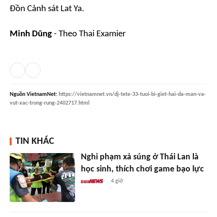
Đồn Cảnh sát Lat Ya.
Minh Dũng
-
Theo Thai Examier
Nguồn
VietnamNet
:
https://vietnamnet.vn/dj-tete-33-tuoi-bi-giet-hai-da-man-va-
vut-xac-trong-rung-2402717.html
TIN KHÁC
Nghi phạm xả súng ở Thái Lan là
học sinh, thích chơi game bạo lực
4 giờ