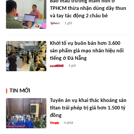
Bảo mẫu trường mầm non ở
TPHCM thừa nhận dùng dây thun
và tay tác động 2 cháu bé
1 giờ
Khởi tố vụ buôn bán hơn 3.600
sản phẩm giả mạo nhãn hiệu nổi
tiếng ở Đà Nẵng
4 giờ
TIN MỚI
Tuyên án vụ khai thác khoáng sản
titan trái phép trị giá hơn 1.500 tỷ
đồng
4 phút