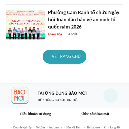
Phường Cam Ranh tổ chức Ngày
hội Toàn dân bảo vệ an ninh Tổ
quốc năm 2026
34 phút
VỀ TRANG CHỦ
TẢI ỨNG DỤNG BÁO MỚI
ĐỂ KHÔNG BỎ SÓT TIN TỨC
Điều khoản sử dụng
Chính sách bảo mật
Doanh Nghiệp
Tô Lâm
Indonesia
Sân Mỹ Đình
Singapore
Kim Sang-Sik