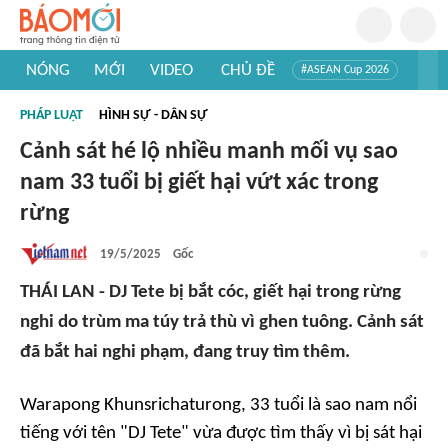
NÓNG
MỚI
VIDEO
CHỦ ĐỀ
#ASEAN Cup 2026
#Trí tuệ nhân tạo
#Mỹ - Iran
#Khám phá Việt Nam
PHÁP LUẬT
HÌNH SỰ - DÂN SỰ
#Khám phá thế giới
Cảnh sát hé lộ nhiều manh mối vụ sao
nam 33 tuổi bị giết hại vứt xác trong
rừng
19/5/2025
Gốc
THÁI LAN - DJ Tete bị bắt cóc, giết hại trong rừng
nghi do trùm ma túy trả thù vì ghen tuông. Cảnh sát
đã bắt hai nghi phạm, đang truy tìm thêm.
Warapong Khunsrichaturong, 33 tuổi là sao nam nổi
tiếng với tên "DJ Tete" vừa được tìm thấy vì bị sát hại