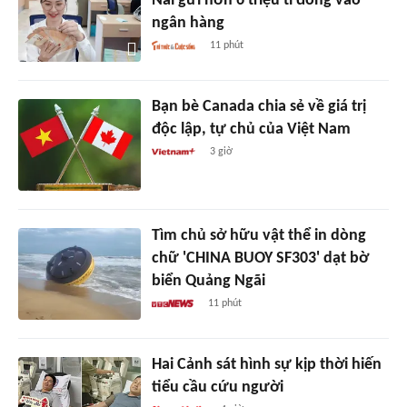
Nai gửi hơn 6 triệu tỉ đồng vào
ngân hàng
11 phút
Bạn bè Canada chia sẻ về giá trị
độc lập, tự chủ của Việt Nam
3 giờ
Tìm chủ sở hữu vật thể in dòng
chữ 'CHINA BUOY SF303' dạt bờ
biển Quảng Ngãi
11 phút
Hai Cảnh sát hình sự kịp thời hiến
tiểu cầu cứu người