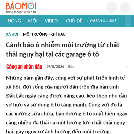
NÓNG
MỚI
VIDEO
CHỦ ĐỀ
#ASEAN Cup 2026
#Trí tuệ nhân tạo
#Mỹ - Iran
#Khám phá Việt Nam
XÃ HỘI
MÔI TRƯỜNG - KHÍ HẬU
#Khám phá thế giới
Cảnh báo ô nhiễm môi trường từ chất
thải nguy hại tại các garage ô tô
19/5/2026
Gốc
Những năm gần đây, cùng với sự phát triển kinh tế -
xã hội, đời sống của người dân trên địa bàn tỉnh
Đắk Lắk ngày càng được nâng cao, kéo theo nhu cầu
sở hữu và sử dụng ô tô tăng mạnh. Cùng với đó là
các xưởng sửa chữa, bảo dưỡng ô tô xuất hiện ngày
càng nhiều đã thải ra một lượng lớn chất thải nguy
hại, gây nguy cơ ảnh hưởng đến môi trường.