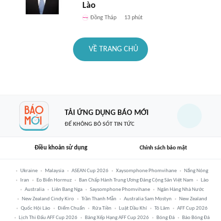
Lào
Đồng Tháp
13 phút
VỀ TRANG CHỦ
TẢI ỨNG DỤNG BÁO MỚI
ĐỂ KHÔNG BỎ SÓT TIN TỨC
Điều khoản sử dụng
Chính sách bảo mật
Ukraine
Malaysia
ASEAN Cup 2026
Xaysomphone Phomvihane
Nắng Nóng
Iran
Eo Biển Hormuz
Ban Chấp Hành Trung Ương Đảng Cộng Sản Việt Nam
Lào
Australia
Liên Bang Nga
Saysomphone Phomvihane
Ngân Hàng Nhà Nước
New Zealand Cindy Kiro
Trần Thanh Mẫn
Australia Sam Mostyn
New Zealand
Quốc Hội Lào
Điểm Chuẩn
Rửa Tiền
Luật Dầu Khí
Tô Lâm
AFF Cup 2026
Lịch Thi Đấu AFF Cup 2026
Bảng Xếp Hạng AFF Cup 2026
Bóng Đá
Báo Bóng Đá