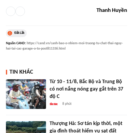
Thanh Huyền
Đắk Lắk
Nguồn
CAND
:
https://cand.vn/canh-bao-o-nhiem-moi-truong-tu-chat-thai-nguy-
hai-tai-cac-garage-o-to-post811336.html
TIN KHÁC
Từ 10 - 11/8, Bắc Bộ và Trung Bộ
có nơi nắng nóng gay gắt trên 37
độ C
8 phút
Thượng Hà: Sơ tán kịp thời, một
gia đình thoát hiểm vụ sạt đất