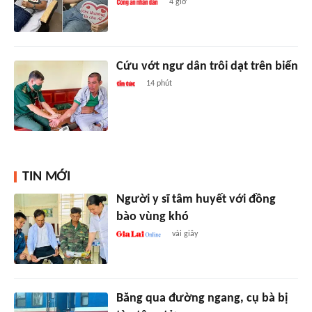
4 giờ
Cứu vớt ngư dân trôi dạt trên biển
14 phút
TIN MỚI
Người y sĩ tâm huyết với đồng
bào vùng khó
vài giây
Băng qua đường ngang, cụ bà bị