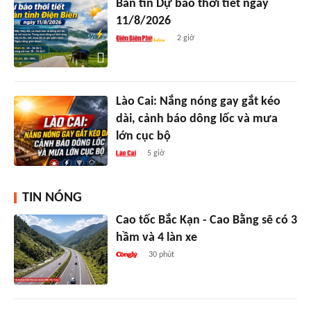
Bản tin Dự báo thời tiết ngày
11/8/2026
2 giờ
Lào Cai: Nắng nóng gay gắt kéo
dài, cảnh báo dông lốc và mưa
lớn cục bộ
5 giờ
TIN NÓNG
Cao tốc Bắc Kạn - Cao Bằng sẽ có 3
hầm và 4 làn xe
30 phút