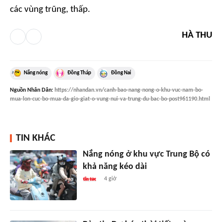
các vùng trũng, thấp.
HÀ THU
Nắng nóng
Đồng Tháp
Đồng Nai
Nguồn
Nhân Dân
:
https://nhandan.vn/canh-bao-nang-nong-o-khu-vuc-nam-bo-
mua-lon-cuc-bo-mua-da-gio-giat-o-vung-nui-va-trung-du-bac-bo-post961190.html
TIN KHÁC
Nắng nóng ở khu vực Trung Bộ có
khả năng kéo dài
4 giờ