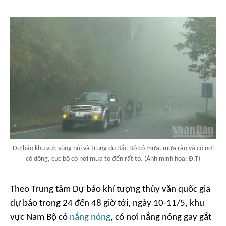
Dự báo khu vực vùng núi và trung du Bắc Bộ có mưa, mưa rào và có nơi
có dông, cục bộ có nơi mưa to đến rất to. (Ảnh minh họa: Đ.T)
Theo Trung tâm Dự báo khí tượng thủy văn quốc gia
dự báo trong 24 đến 48 giờ tới, ngày 10-11/5, khu
vực Nam Bộ có
nắng nóng
, có nơi nắng nóng gay gắt