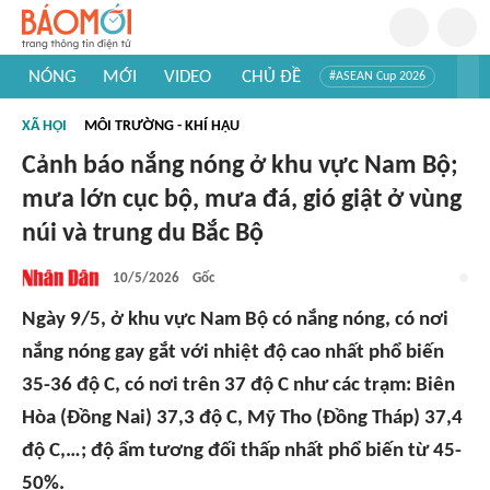
NÓNG
MỚI
VIDEO
CHỦ ĐỀ
#ASEAN Cup 2026
#Tuyển sinh đại học 2026
#Trí tuệ nhân tạo
#Mỹ - Iran
XÃ HỘI
MÔI TRƯỜNG - KHÍ HẬU
#Khám phá Việt Nam
#Khám phá thế giới
Cảnh báo nắng nóng ở khu vực Nam Bộ;
mưa lớn cục bộ, mưa đá, gió giật ở vùng
núi và trung du Bắc Bộ
10/5/2026
Gốc
Ngày 9/5, ở khu vực Nam Bộ có nắng nóng, có nơi
nắng nóng gay gắt với nhiệt độ cao nhất phổ biến
35-36 độ C, có nơi trên 37 độ C như các trạm: Biên
Hòa (Đồng Nai) 37,3 độ C, Mỹ Tho (Đồng Tháp) 37,4
độ C,…; độ ẩm tương đối thấp nhất phổ biến từ 45-
50%.