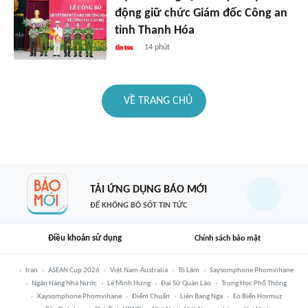
động giữ chức Giám đốc Công an
tỉnh Thanh Hóa
14 phút
VỀ TRANG CHỦ
TẢI ỨNG DỤNG BÁO MỚI
ĐỂ KHÔNG BỎ SÓT TIN TỨC
Điều khoản sử dụng
Chính sách bảo mật
Iran
ASEAN Cup 2026
Việt Nam-Australia
Tô Lâm
Saysomphone Phomvihane
Ngân Hàng Nhà Nước
Lê Minh Hưng
Đại Sứ Quán Lào
Trung Học Phổ Thông
Xaysomphone Phomvihane
Điểm Chuẩn
Liên Bang Nga
Eo Biển Hormuz