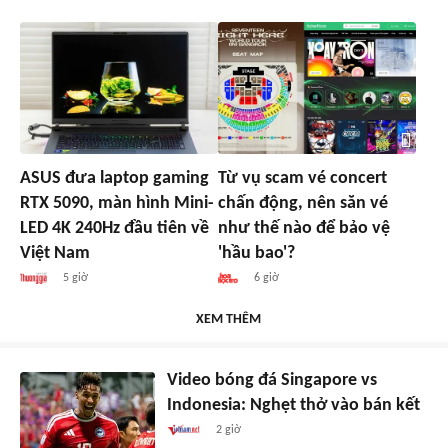
ASUS đưa laptop gaming
Từ vụ scam vé concert
RTX 5090, màn hình Mini-
chấn động, nên săn vé
LED 4K 240Hz đầu tiên về
như thế nào để bảo vệ
Việt Nam
'hầu bao'?
5 giờ
6 giờ
XEM THÊM
Video bóng đá Singapore vs
Indonesia: Nghẹt thở vào bán kết
2 giờ