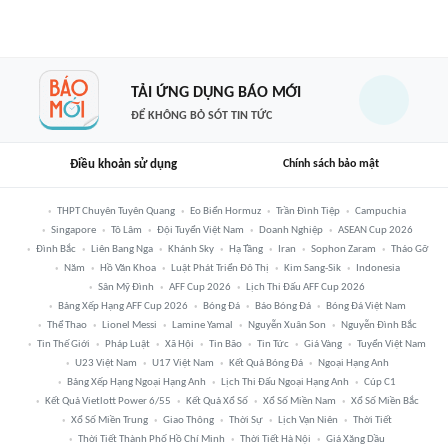
TẢI ỨNG DỤNG BÁO MỚI
ĐỂ KHÔNG BỎ SÓT TIN TỨC
Điều khoản sử dụng
Chính sách bảo mật
THPT Chuyên Tuyên Quang
Eo Biển Hormuz
Trần Đình Tiệp
Campuchia
Singapore
Tô Lâm
Đội Tuyển Việt Nam
Doanh Nghiệp
ASEAN Cup 2026
Đình Bắc
Liên Bang Nga
Khánh Sky
Hạ Tầng
Iran
Sophon Zaram
Tháo Gỡ
Năm
Hồ Văn Khoa
Luật Phát Triển Đô Thị
Kim Sang-Sik
Indonesia
Sân Mỹ Đình
AFF Cup 2026
Lịch Thi Đấu AFF Cup 2026
Bảng Xếp Hạng AFF Cup 2026
Bóng Đá
Báo Bóng Đá
Bóng Đá Việt Nam
Thể Thao
Lionel Messi
Lamine Yamal
Nguyễn Xuân Son
Nguyễn Đình Bắc
Tin Thế Giới
Pháp Luật
Xã Hội
Tin Bão
Tin Tức
Giá Vàng
Tuyển Việt Nam
U23 Việt Nam
U17 Việt Nam
Kết Quả Bóng Đá
Ngoại Hạng Anh
Bảng Xếp Hạng Ngoại Hạng Anh
Lịch Thi Đấu Ngoại Hạng Anh
Cúp C1
Kết Quả Vietlott Power 6/55
Kết Quả Xổ Số
Xổ Số Miền Nam
Xổ Số Miền Bắc
Xổ Số Miền Trung
Giao Thông
Thời Sự
Lịch Vạn Niên
Thời Tiết
Thời Tiết Thành Phố Hồ Chí Minh
Thời Tiết Hà Nội
Giá Xăng Dầu