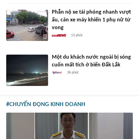
Phẫn nộ xe tải phóng nhanh vượt
ẩu, cán xe máy khiến 1 phụ nữ tử
vong
13 phút
Một du khách nước ngoài bị sóng
cuốn mất tích ở biển Đắk Lắk
36 phút
CHUYỂN ĐỘNG KINH DOANH