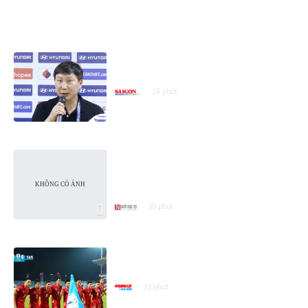
ASEAN CUP 2026
HLV Kim Sang-sik hài lòng với màn
trình diễn của Đình Bắc
28 phút
ĐT Việt Nam đội mưa ăn mừng vé
bán kết AFF Cup, nghìn CĐV gọi
tên Đình Bắc
30 phút
Việt Nam – Campuchia (3 – 1):
Việt Nam đứng đầu bảng A
33 phút