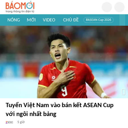
NÓNG
MỚI
VIDEO
CHỦ ĐỀ
#ASEAN Cup 2026
#Trí tuệ nhân tạo
#Mỹ - Iran
#Khám phá Việt Nam
#Khám phá thế giới
Tuyển Việt Nam vào bán kết ASEAN Cup
với ngôi nhất bảng
5 giờ