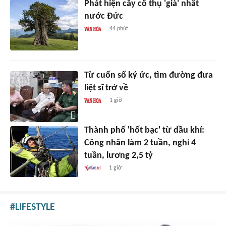
Phát hiện cây cổ thụ 'già' nhất
nước Đức
44 phút
Từ cuốn sổ ký ức, tìm đường đưa
liệt sĩ trở về
1 giờ
Thành phố 'hốt bạc' từ dầu khí:
Công nhân làm 2 tuần, nghỉ 4
tuần, lương 2,5 tỷ
1 giờ
LIFESTYLE