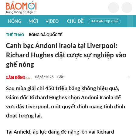
NÓNG
MỚI
VIDEO
CHỦ ĐỀ
#ASEAN Cup 2026
#Trí tuệ nhân tạo
#Mỹ - Iran
#Khám phá Việt Nam
THỂ THAO
BÓNG ĐÁ QUỐC TẾ
#Khám phá thế giới
Canh bạc Andoni Iraola tại Liverpool:
Richard Hughes đặt cược sự nghiệp vào
ghế nóng
08/6/2026
Gốc
Sau mùa giải chi 450 triệu bảng không hiệu quả,
Giám đốc Richard Hughes chọn Andoni Iraola để
vực dậy Liverpool, một quyết định mang tính định
đoạt tương lai.
Tại Anfield, áp lực đang đè nặng lên vai Richard