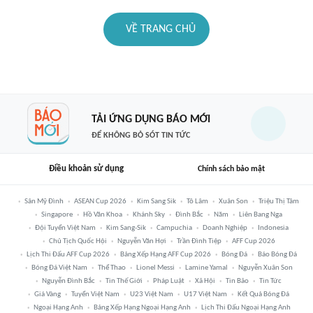
VỀ TRANG CHỦ
TẢI ỨNG DỤNG BÁO MỚI
ĐỂ KHÔNG BỎ SÓT TIN TỨC
Điều khoản sử dụng
Chính sách bảo mật
Sân Mỹ Đình
ASEAN Cup 2026
Kim Sang Sik
Tô Lâm
Xuân Son
Triệu Thị Tâm
Singapore
Hồ Văn Khoa
Khánh Sky
Đình Bắc
Năm
Liên Bang Nga
Đội Tuyển Việt Nam
Kim Sang-Sik
Campuchia
Doanh Nghiệp
Indonesia
Chủ Tịch Quốc Hội
Nguyễn Văn Hợi
Trần Đình Tiệp
AFF Cup 2026
Lịch Thi Đấu AFF Cup 2026
Bảng Xếp Hạng AFF Cup 2026
Bóng Đá
Báo Bóng Đá
Bóng Đá Việt Nam
Thể Thao
Lionel Messi
Lamine Yamal
Nguyễn Xuân Son
Nguyễn Đình Bắc
Tin Thế Giới
Pháp Luật
Xã Hội
Tin Bão
Tin Tức
Giá Vàng
Tuyển Việt Nam
U23 Việt Nam
U17 Việt Nam
Kết Quả Bóng Đá
Ngoại Hạng Anh
Bảng Xếp Hạng Ngoại Hạng Anh
Lịch Thi Đấu Ngoại Hạng Anh