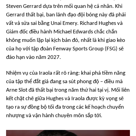
Steven Gerrard dựa trên mối quan hệ cá nhân. Khi
Gerrard thất bại, ban lãnh đạo đội bóng này đã phải
vất vả sửa sai bằng Unai Emery. Richard Hughes và
Giám đốc điều hành Michael Edwards chắc chắn
không muốn lặp lại kịch bản đó, nhất là khi giao kèo
của họ với tập đoàn Fenway Sports Group (FSG) sẽ
đáo hạn vào năm 2027.
Nhiệm vụ của Iraola rất rõ ràng: khai phá tiềm năng
của tập thể đắt giá đang sa sút phong độ – điều mà
Arne Slot đã thất bại trong năm thứ hai tại vị. Mối liên
kết chặt chẽ giữa Hughes và Iraola được kỳ vọng sẽ
tạo ra sự đồng bộ tối đa trong các kế hoạch chuyển
nhượng và vận hành chuyên môn sắp tới.