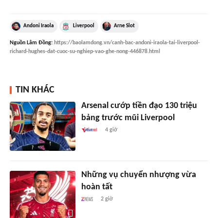
Andoni Iraola
Liverpool
Arne Slot
Nguồn
Lâm Đồng
:
https://baolamdong.vn/canh-bac-andoni-iraola-tai-liverpool-
richard-hughes-dat-cuoc-su-nghiep-vao-ghe-nong-446878.html
TIN KHÁC
Arsenal cướp tiền đạo 130 triệu
bảng trước mũi Liverpool
4 giờ
Những vụ chuyển nhượng vừa
hoàn tất
2 giờ