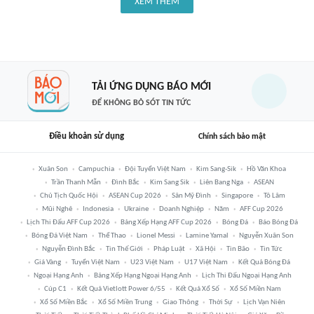
XEM THÊM
TẢI ỨNG DỤNG BÁO MỚI
ĐỂ KHÔNG BỎ SÓT TIN TỨC
Điều khoản sử dụng
Chính sách bảo mật
Xuân Son
Campuchia
Đội Tuyển Việt Nam
Kim Sang-Sik
Hồ Văn Khoa
Trần Thanh Mẫn
Đình Bắc
Kim Sang Sik
Liên Bang Nga
ASEAN
Chủ Tịch Quốc Hội
ASEAN Cup 2026
Sân Mỹ Đình
Singapore
Tô Lâm
Mũi Nghê
Indonesia
Ukraine
Doanh Nghiệp
Năm
AFF Cup 2026
Lịch Thi Đấu AFF Cup 2026
Bảng Xếp Hạng AFF Cup 2026
Bóng Đá
Báo Bóng Đá
Bóng Đá Việt Nam
Thể Thao
Lionel Messi
Lamine Yamal
Nguyễn Xuân Son
Nguyễn Đình Bắc
Tin Thế Giới
Pháp Luật
Xã Hội
Tin Bão
Tin Tức
Giá Vàng
Tuyển Việt Nam
U23 Việt Nam
U17 Việt Nam
Kết Quả Bóng Đá
Ngoại Hạng Anh
Bảng Xếp Hạng Ngoại Hạng Anh
Lịch Thi Đấu Ngoại Hạng Anh
Cúp C1
Kết Quả Vietlott Power 6/55
Kết Quả Xổ Số
Xổ Số Miền Nam
Xổ Số Miền Bắc
Xổ Số Miền Trung
Giao Thông
Thời Sự
Lịch Vạn Niên