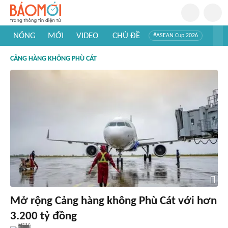
NÓNG
MỚI
VIDEO
CHỦ ĐỀ
#ASEAN Cup 2026
#Trí tuệ nhân tạo
#Mỹ - Iran
#Khám phá Việt Nam
CẢNG HÀNG KHÔNG PHÙ CÁT
#Khám phá thế giới
Mở rộng Cảng hàng không Phù Cát với hơn
3.200 tỷ đồng