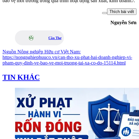
bảo vệ môi trường trong quá trình hoạt động sản xuất, kinh doanh./.
Thích bài viết
Nguyễn Sơn
Cần Thơ
Nguồn
Nông nghiệp Hữu cơ Việt Nam
:
https://nongnghiephuuco.vn/can-tho-xu-phat-hai-doanh-nghiep-vi-
pham-quy-dinh-ve-bao-ve-moi-truong-tai-xa-co-do-15114.html
TIN KHÁC