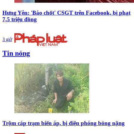
Hưng Yên: 'Báo chốt' CSGT trên Facebook, bị phạt
7,5 triệu đồng
3 giờ
Tin nóng
Trộm cáp trạm biến áp, bị điện phóng bỏng nặng