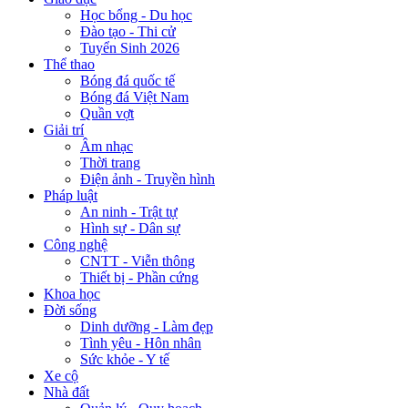
Học bổng - Du học
Đào tạo - Thi cử
Tuyển Sinh 2026
Thể thao
Bóng đá quốc tế
Bóng đá Việt Nam
Quần vợt
Giải trí
Âm nhạc
Thời trang
Điện ảnh - Truyền hình
Pháp luật
An ninh - Trật tự
Hình sự - Dân sự
Công nghệ
CNTT - Viễn thông
Thiết bị - Phần cứng
Khoa học
Đời sống
Dinh dưỡng - Làm đẹp
Tình yêu - Hôn nhân
Sức khỏe - Y tế
Xe cộ
Nhà đất