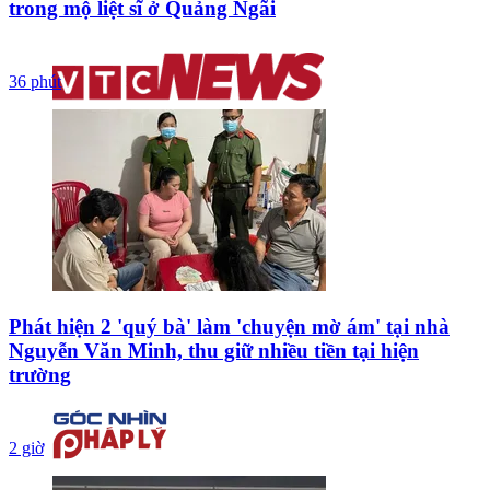
trong mộ liệt sĩ ở Quảng Ngãi
36 phút
Phát hiện 2 'quý bà' làm 'chuyện mờ ám' tại nhà
Nguyễn Văn Minh, thu giữ nhiều tiền tại hiện
trường
2 giờ