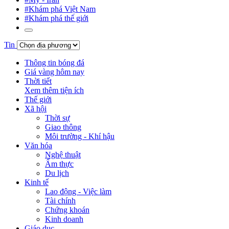
#Khám phá Việt Nam
#Khám phá thế giới
Tin
Thông tin bóng đá
Giá vàng hôm nay
Thời tiết
Xem thêm tiện ích
Thế giới
Xã hội
Thời sự
Giao thông
Môi trường - Khí hậu
Văn hóa
Nghệ thuật
Ẩm thực
Du lịch
Kinh tế
Lao động - Việc làm
Tài chính
Chứng khoán
Kinh doanh
Giáo dục