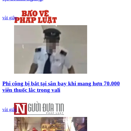
vài giây
Phi công bị bắt tại sân bay khi mang hơn 70.000
viên thuốc lắc trong vali
vài giây