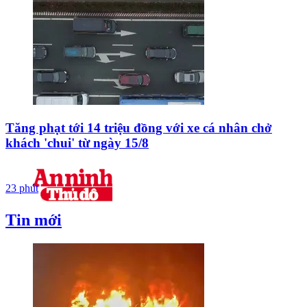
Tăng phạt tới 14 triệu đồng với xe cá nhân chở
khách 'chui' từ ngày 15/8
23 phút
Tin mới