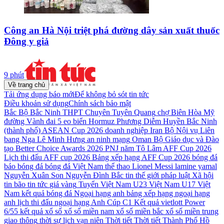
Công an Hà Nội triệt phá đường dây sản xuất thuốc
Đông y giả
9 phút
Về trang chủ
Tải ứng dụng báo mới
Để không bỏ sót tin tức
Điều khoản sử dụng
Chính sách bảo mật
Bắc Bộ
Bắc Ninh
THPT Chuyên Tuyên Quang
chợ Biên Hòa
Mỹ
đường Vành đai 5
eo biển Hormuz
Phương Diễm Huyền
Bắc Ninh
(thành phố)
ASEAN Cup 2026
doanh nghiệp
Iran
Bộ Nội vụ
Liên
bang Nga
Lê Minh Hưng
an ninh mạng
Oman
Bộ Giáo dục và Đào
tạo
Better Choice Awards 2026
PNJ
năm
Tô Lâm
AFF Cup 2026
Lịch thi đấu AFF cup 2026
Bảng xếp hạng AFF Cup 2026
bóng đá
báo bóng đá
bóng đá Việt Nam
thể thao
Lionel Messi
lamine yamal
Nguyễn Xuân Son
Nguyễn Đình Bắc
tin thế giới
pháp luật
Xã hội
tin bão
tin tức
giá vàng
Tuyển Việt Nam
U23 Việt Nam
U17 Việt
Nam
kết quả bóng đá
Ngoại hạng anh
bảng xếp hạng ngoại hạng
anh
lịch thi đấu ngoại hạng Anh
Cúp C1
Kết quả vietlott Power
6/55
kết quả xổ số
xổ số miền nam
xổ số miền bắc
xổ số miền trung
giao thông
thời sự
lịch vạn niên
Thời tiết
Thời tiết Thành Phố Hồ