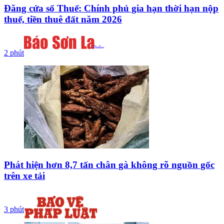
Đăng cửa sổ Thuế: Chính phủ gia hạn thời hạn nộp
thuế, tiền thuê đất năm 2026
2 phút
Phát hiện hơn 8,7 tấn chân gà không rõ nguồn gốc
trên xe tải
3 phút