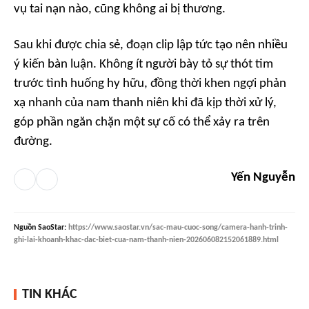
vụ tai nạn nào, cũng không ai bị thương.
Sau khi được chia sẻ, đoạn clip lập tức tạo nên nhiều
ý kiến bàn luận. Không ít người bày tỏ sự thót tim
trước tình huống hy hữu, đồng thời khen ngợi phản
xạ nhanh của nam thanh niên khi đã kịp thời xử lý,
góp phần ngăn chặn một sự cố có thể xảy ra trên
đường.
Yến Nguyễn
Nguồn
SaoStar
:
https://www.saostar.vn/sac-mau-cuoc-song/camera-hanh-trinh-
ghi-lai-khoanh-khac-dac-biet-cua-nam-thanh-nien-202606082152061889.html
TIN KHÁC