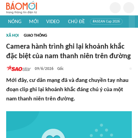
NÓNG
MỚI
VIDEO
CHỦ ĐỀ
#ASEAN Cup 2026
#Trí tuệ nhân tạo
#Mỹ - Iran
#Khám phá Việt Nam
XÃ HỘI
GIAO THÔNG
#Khám phá thế giới
Camera hành trình ghi lại khoảnh khắc
đặc biệt của nam thanh niên trên đường
09/6/2026
Gốc
Mới đây, cư dân mạng đã và đang chuyền tay nhau
đoạn clip ghi lại khoảnh khắc đáng chú ý của một
nam thanh niên trên đường.