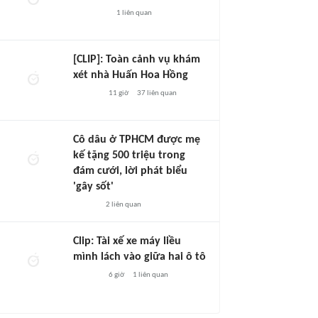
1
liên quan
[CLIP]: Toàn cảnh vụ khám
xét nhà Huấn Hoa Hồng
11 giờ
37
liên quan
Cô dâu ở TPHCM được mẹ
kế tặng 500 triệu trong
đám cưới, lời phát biểu
'gây sốt'
2
liên quan
Clip: Tài xế xe máy liều
mình lách vào giữa hai ô tô
6 giờ
1
liên quan