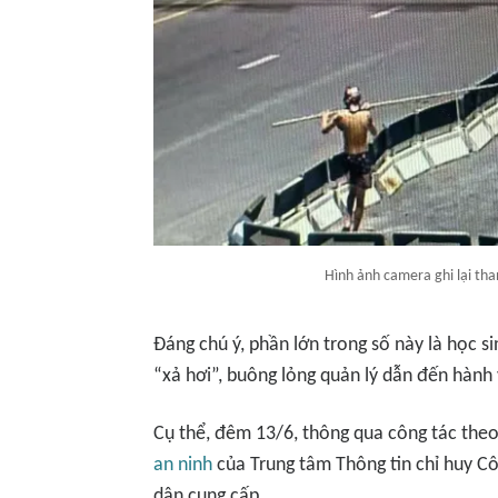
Hình ảnh camera ghi lại than
Đáng chú ý, phần lớn trong số này là học s
“xả hơi”, buông lỏng quản lý dẫn đến hành
Cụ thể, đêm 13/6, thông qua công tác theo 
an ninh
của Trung tâm Thông tin chỉ huy Cô
dân cung cấp.