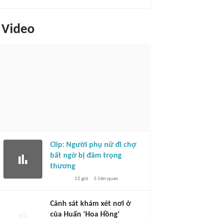
Video
Clip: Người phụ nữ đi chợ
bất ngờ bị đâm trọng
thương
12 giờ
5
liên quan
Cảnh sát khám xét nơi ở
của Huấn 'Hoa Hồng'