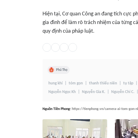
Hiện tại, Cơ quan Công an đang tích cực p
gia đình để làm rõ trách nhiệm của từng c
quy định của pháp luật.
Phú Thọ
hung khí
tóm gọn
thanh thiếu niên
tụ tập
Nguyễn Ngọc Kh
Nguyễn Gia K.
Nguyễn Chí C.
Nguồn
Tiền Phong
:
https://tienphong.vn/camera-ai-tom-gon-n