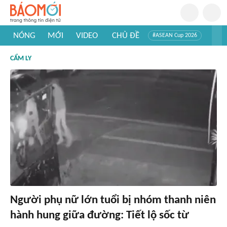
NÓNG
MỚI
VIDEO
CHỦ ĐỀ
#ASEAN Cup 2026
#Trí tuệ nhân tạo
#Mỹ - Iran
#Khám phá Việt Nam
CẨM LY
#Khám phá thế giới
Người phụ nữ lớn tuổi bị nhóm thanh niên
hành hung giữa đường: Tiết lộ sốc từ