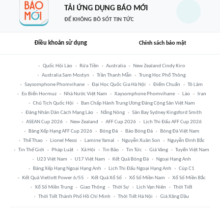
TẢI ỨNG DỤNG BÁO MỚI
ĐỂ KHÔNG BỎ SÓT TIN TỨC
Điều khoản sử dụng
Chính sách bảo mật
Quốc Hội Lào
Rửa Tiền
Australia
New Zealand Cindy Kiro
Australia Sam Mostyn
Trần Thanh Mẫn
Trung Học Phổ Thông
Saysomphone Phomvihane
Đại Học Quốc Gia Hà Nội
Điểm Chuẩn
Tô Lâm
Eo Biển Hormuz
Nhà Nước Việt Nam
Xaysomphone Phomvihane
Lào
Iran
Chủ Tịch Quốc Hội
Ban Chấp Hành Trung Ương Đảng Cộng Sản Việt Nam
Đảng Nhân Dân Cách Mạng Lào
Nắng Nóng
Sân Bay Sydney Kingsford Smith
ASEAN Cup 2026
New Zealand
AFF Cup 2026
Lịch Thi Đấu AFF Cup 2026
Bảng Xếp Hạng AFF Cup 2026
Bóng Đá
Báo Bóng Đá
Bóng Đá Việt Nam
Thể Thao
Lionel Messi
Lamine Yamal
Nguyễn Xuân Son
Nguyễn Đình Bắc
Tin Thế Giới
Pháp Luật
Xã Hội
Tin Bão
Tin Tức
Giá Vàng
Tuyển Việt Nam
U23 Việt Nam
U17 Việt Nam
Kết Quả Bóng Đá
Ngoại Hạng Anh
Bảng Xếp Hạng Ngoại Hạng Anh
Lịch Thi Đấu Ngoại Hạng Anh
Cúp C1
Kết Quả Vietlott Power 6/55
Kết Quả Xổ Số
Xổ Số Miền Nam
Xổ Số Miền Bắc
Xổ Số Miền Trung
Giao Thông
Thời Sự
Lịch Vạn Niên
Thời Tiết
Thời Tiết Thành Phố Hồ Chí Minh
Thời Tiết Hà Nội
Giá Xăng Dầu