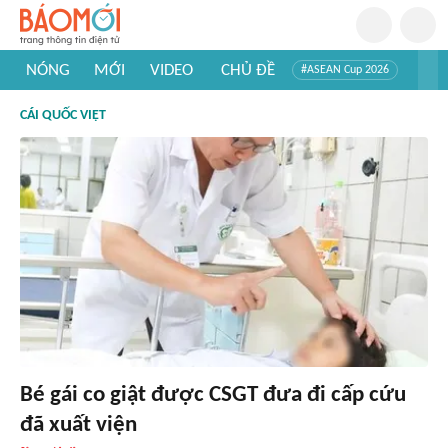
NÓNG
MỚI
VIDEO
CHỦ ĐỀ
#ASEAN Cup 2026
#Trí tuệ nhân tạo
#Mỹ - Iran
#Khám phá Việt Nam
CÁI QUỐC VIỆT
#Khám phá thế giới
Bé gái co giật được CSGT đưa đi cấp cứu
đã xuất viện