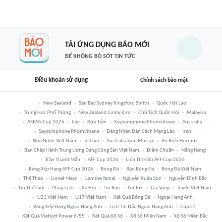
TẢI ỨNG DỤNG BÁO MỚI
ĐỂ KHÔNG BỎ SÓT TIN TỨC
Điều khoản sử dụng
Chính sách bảo mật
New Zealand
Sân Bay Sydney Kingsford Smith
Quốc Hội Lào
Trung Học Phổ Thông
New Zealand Cindy Kiro
Chủ Tịch Quốc Hội
Malaysia
ASEAN Cup 2026
Lào
Rửa Tiền
Xaysomphone Phomvihane
Australia
Saysomphone Phomvihane
Đảng Nhân Dân Cách Mạng Lào
Iran
Nhà Nước Việt Nam
Tô Lâm
Australia Sam Mostyn
Eo Biển Hormuz
Ban Chấp Hành Trung Ương Đảng Cộng Sản Việt Nam
Điểm Chuẩn
Nắng Nóng
Trần Thanh Mẫn
AFF Cup 2026
Lịch Thi Đấu AFF Cup 2026
Bảng Xếp Hạng AFF Cup 2026
Bóng Đá
Báo Bóng Đá
Bóng Đá Việt Nam
Thể Thao
Lionel Messi
Lamine Yamal
Nguyễn Xuân Son
Nguyễn Đình Bắc
Tin Thế Giới
Pháp Luật
Xã Hội
Tin Bão
Tin Tức
Giá Vàng
Tuyển Việt Nam
U23 Việt Nam
U17 Việt Nam
Kết Quả Bóng Đá
Ngoại Hạng Anh
Bảng Xếp Hạng Ngoại Hạng Anh
Lịch Thi Đấu Ngoại Hạng Anh
Cúp C1
Kết Quả Vietlott Power 6/55
Kết Quả Xổ Số
Xổ Số Miền Nam
Xổ Số Miền Bắc