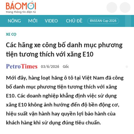
NÓNG
MỚI
VIDEO
CHỦ ĐỀ
#ASEAN Cup 2026
#Trí tuệ nhân tạo
#Mỹ - Iran
#Khám phá Việt Nam
XE CỘ
#Khám phá thế giới
Các hãng xe công bố danh mục phương
tiện tương thích với xăng E10
03/6/2026
Gốc
Mới đây, hàng loạt hãng ô tô tại Việt Nam đã công
bố danh mục phương tiện tương thích với xăng
E10. Các doanh nghiệp khẳng định việc sử dụng
xăng E10 không ảnh hưởng đến độ bền động cơ,
hiệu suất vận hành hay quyền lợi bảo hành của
khách hàng khi sử dụng đúng tiêu chuẩn.