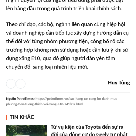
mạnh quyền lợi của người tiêu dùng phải được đặt
lên hàng đầu trong quá trình triển khai chính sách.
Theo chỉ đạo, các bộ, ngành liên quan cùng hiệp hội
và doanh nghiệp cần tiếp tục xây dựng hướng dẫn cụ
thể đối với từng nhóm phương tiện, công bố rõ các
trường hợp không nên sử dụng hoặc cần lưu ý khi sử
dụng xăng E10, qua đó giúp người dân yên tâm
chuyển đổi sang loại nhiên liệu mới.
Huy Tùng
Nguồn
PetroTimes
:
https://petrotimes.vn/cac-hang-xe-cong-bo-danh-muc-
phuong-tien-tuong-thich-voi-xang-e10-741807.html
TIN KHÁC
Từ vụ kiện của Toyota đến sự ra
đời của động cơ do Geely tự phát