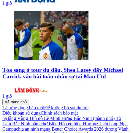
1 giờ
Tỏa sáng ở tour du đấu, Shea Lacey đẩy Michael
Carrick vào bài toán nhân sự tại Man Utd
1 giờ
Về trang chủ
Tải ứng dụng báo mới
Để không bỏ sót tin tức
Điều khoản sử dụng
Chính sách bảo mật
hạ tầng
Vùng Thủ đô
Lê Minh Hưng
Bắc Ninh (thành phố)
Tô
Lâm
Bắc Ninh
năm
chợ Biên Hòa
eo biển Hormuz
Liên bang Nga
Campuchia
an ninh mạng
Better Choice Awards 2026
đường Vành