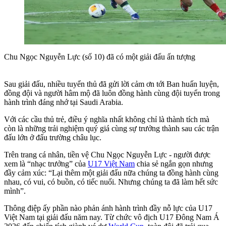
Chu Ngọc Nguyễn Lực (số 10) đã có một giải đấu ấn tượng
Sau giải đấu, nhiều tuyển thủ đã gửi lời cảm ơn tới Ban huấn luyện,
đồng đội và người hâm mộ đã luôn đồng hành cùng đội tuyển trong
hành trình đáng nhớ tại Saudi Arabia.
Với các cầu thủ trẻ, điều ý nghĩa nhất không chỉ là thành tích mà
còn là những trải nghiệm quý giá cùng sự trưởng thành sau các trận
đấu lớn ở đấu trường châu lục.
Trên trang cá nhân, tiền vệ Chu Ngọc Nguyễn Lực - người được
xem là “nhạc trưởng” của
U17 Việt Nam
chia sẻ ngắn gọn nhưng
đầy cảm xúc: “Lại thêm một giải đấu nữa chúng ta đồng hành cùng
nhau, có vui, có buồn, có tiếc nuối. Nhưng chúng ta đã làm hết sức
mình”.
Thông điệp ấy phần nào phản ánh hành trình đầy nỗ lực của U17
Việt Nam tại giải đấu năm nay. Từ chức vô địch U17 Đông Nam Á