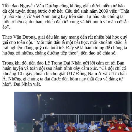
Tiền đạo Nguyễn Văn Dương cũng không giấu được niềm tự hào
dù đội tuyển dừng bước ở tứ kết. Cầu thủ sinh năm 2009 viết: “Thật
tự hào khi lá cờ Việt Nam tung bay trên sân. Tự hào khi chúng ta
luôn ở bên cạnh nhau, chiến đấu tới cùng và hết mình vì màu cờ sắc
áo”.
Theo Văn Dương, giải đấu lần này mang đến rất nhiều bài học quý
giá cho toàn đội. “Mỗi trận đấu là một bài học, mỗi khoảnh khắc là
trải nghiệm đáng quý của tuổi trẻ. Đây sẽ là hành trang để chúng ta
hướng tới những chặng đường tiếp theo”, tiền đạo trẻ chia sẻ.
Trong khi đó, tiền đạo Lê Trọng Đại Nhân gửi lời cảm ơn tới Ban
huấn luyện và toàn đội sau hành trình đầy cảm xúc. “Cả đội chỉ có
khoảng 10 ngày chuẩn bị cho giải U17 Đông Nam Á và U17 châu
Á. Những gì chúng ta đạt được đến hôm nay thật đẹp và đáng tự
hào”, Đại Nhân viết.