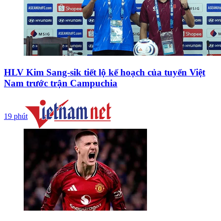
HLV Kim Sang-sik tiết lộ kế hoạch của tuyển Việt
Nam trước trận Campuchia
19 phút