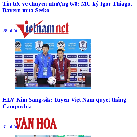
Tin tức về chuyển nhượng 6/8: MU ký Igor Thiago,
Bayern mua Sesko
28 phút
HLV Kim Sang-sik: Tuyển Việt Nam quyết thắng
Campuchia
31 phút