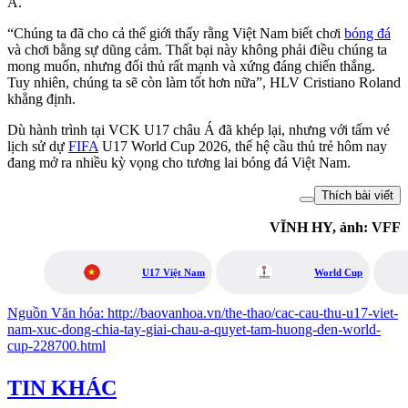
Á.
“Chúng ta đã cho cả thế giới thấy rằng Việt Nam biết chơi
bóng đá
và chơi bằng sự dũng cảm. Thất bại này không phải điều chúng ta
mong muốn, nhưng đối thủ rất mạnh và xứng đáng chiến thắng.
Tuy nhiên, chúng ta sẽ còn làm tốt hơn nữa”, HLV Cristiano Roland
khẳng định.
Dù hành trình tại VCK U17 châu Á đã khép lại, nhưng với tấm vé
lịch sử dự
FIFA
U17 World Cup 2026, thế hệ cầu thủ trẻ hôm nay
đang mở ra nhiều kỳ vọng cho tương lai bóng đá Việt Nam.
Thích bài viết
VĨNH HY, ảnh: VFF
U17 Việt Nam
World Cup
Nguồn
Văn hóa
:
http://baovanhoa.vn/the-thao/cac-cau-thu-u17-viet-
nam-xuc-dong-chia-tay-giai-chau-a-quyet-tam-huong-den-world-
cup-228700.html
TIN KHÁC