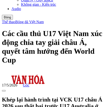
Quản lý - Quy hoạch
Không gian - Kiến trúc
Audio
Đóng
Thể thao
Bóng đá Việt Nam
Các cầu thủ U17 Việt Nam xúc
động chia tay giải châu Á,
quyết tâm hướng đến World
Cup
17/5/2026
Gốc
Khép lại hành trình tại VCK U17 châu Á
2026 sau thất bại trước U17 Australia ở