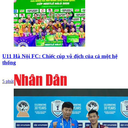
U11 Hà Nội FC: Chiếc cúp vô địch của cả một hệ
thống
5 phút