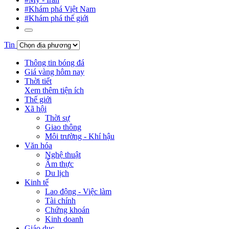
#Khám phá Việt Nam
#Khám phá thế giới
Tin
Thông tin bóng đá
Giá vàng hôm nay
Thời tiết
Xem thêm tiện ích
Thế giới
Xã hội
Thời sự
Giao thông
Môi trường - Khí hậu
Văn hóa
Nghệ thuật
Ẩm thực
Du lịch
Kinh tế
Lao động - Việc làm
Tài chính
Chứng khoán
Kinh doanh
Giáo dục