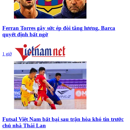
Ferran Torres gây sức ép đòi tăng lương, Barca
quyết định bất ngờ
1 giờ
Futsal Việt Nam bất bại sau trận hòa khó tin trước
chủ nhà Thái Lan