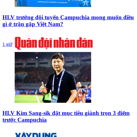
HLV trưởng đội tuyển Campuchia mong muốn điều
gì ở trận gặp Việt Nam?
1 giờ
HLV Kim Sang-sik đặt mục tiêu giành trọn 3 điểm
trước Campuchia