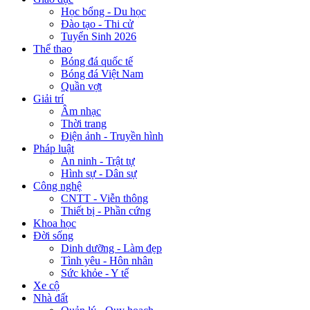
Học bổng - Du học
Đào tạo - Thi cử
Tuyển Sinh 2026
Thể thao
Bóng đá quốc tế
Bóng đá Việt Nam
Quần vợt
Giải trí
Âm nhạc
Thời trang
Điện ảnh - Truyền hình
Pháp luật
An ninh - Trật tự
Hình sự - Dân sự
Công nghệ
CNTT - Viễn thông
Thiết bị - Phần cứng
Khoa học
Đời sống
Dinh dưỡng - Làm đẹp
Tình yêu - Hôn nhân
Sức khỏe - Y tế
Xe cộ
Nhà đất