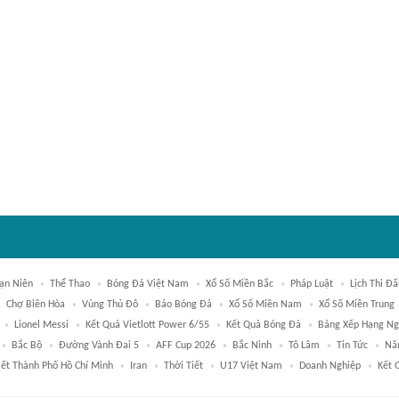
Vạn Niên
Thể Thao
Bóng Đá Việt Nam
Xổ Số Miền Bắc
Pháp Luật
Lịch Thi Đ
Chợ Biên Hòa
Vùng Thủ Đô
Báo Bóng Đá
Xổ Số Miền Nam
Xổ Số Miền Trung
Lionel Messi
Kết Quả Vietlott Power 6/55
Kết Quả Bóng Đá
Bảng Xếp Hạng Ng
Bắc Bộ
Đường Vành Đai 5
AFF Cup 2026
Bắc Ninh
Tô Lâm
Tin Tức
Nă
iết Thành Phố Hồ Chí Minh
Iran
Thời Tiết
U17 Việt Nam
Doanh Nghiệp
Kết 