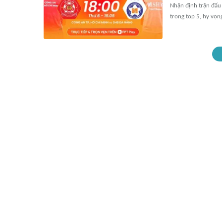
Nhận định trận đấu
trong top 5, hy vọn