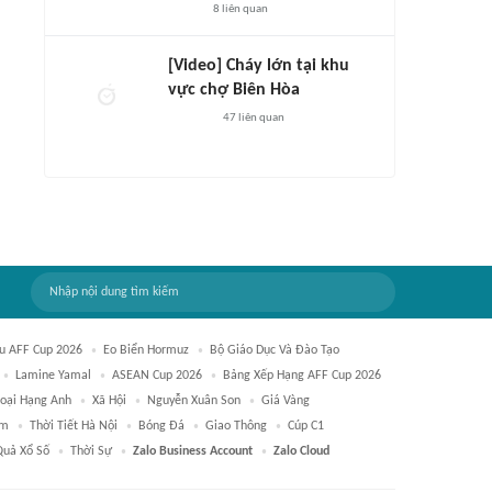
8
liên quan
[Video] Cháy lớn tại khu
vực chợ Biên Hòa
47
liên quan
ấu AFF Cup 2026
Eo Biển Hormuz
Bộ Giáo Dục Và Đào Tạo
Lamine Yamal
ASEAN Cup 2026
Bảng Xếp Hạng AFF Cup 2026
oại Hạng Anh
Xã Hội
Nguyễn Xuân Son
Giá Vàng
m
Thời Tiết Hà Nội
Bóng Đá
Giao Thông
Cúp C1
Quả Xổ Số
Thời Sự
Zalo Business Account
Zalo Cloud