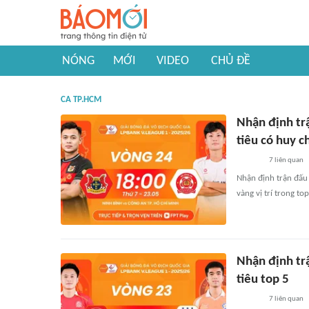
NÓNG
MỚI
VIDEO
CHỦ ĐỀ
CA TP.HCM
Nhận định tr
tiêu có huy 
7
liên quan
Nhận định trận đấu
vàng vị trí trong top
Nhận định tr
tiêu top 5
7
liên quan