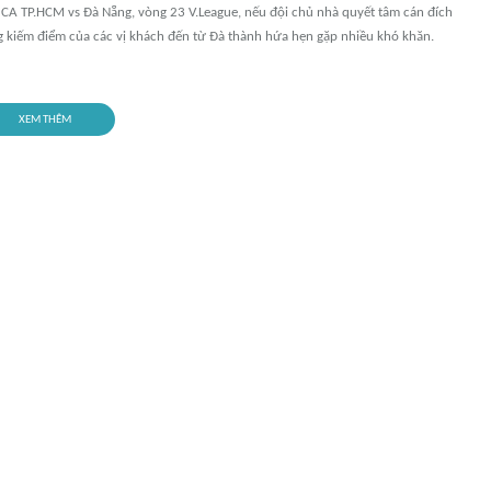
 CA TP.HCM vs Đà Nẵng, vòng 23 V.League, nếu đội chủ nhà quyết tâm cán đích
g kiếm điểm của các vị khách đến từ Đà thành hứa hẹn gặp nhiều khó khăn.
XEM THÊM