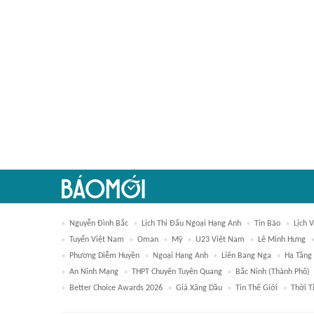
Nguyễn Đình Bắc
Lịch Thi Đấu Ngoại Hạng Anh
Tin Bão
Lịch 
Tuyển Việt Nam
Oman
Mỹ
U23 Việt Nam
Lê Minh Hưng
Phương Diễm Huyền
Ngoại Hạng Anh
Liên Bang Nga
Hạ Tầng
An Ninh Mạng
THPT Chuyên Tuyên Quang
Bắc Ninh (thành Phố)
Better Choice Awards 2026
Giá Xăng Dầu
Tin Thế Giới
Thời T