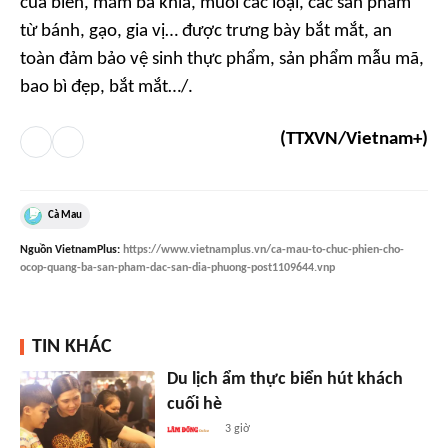
cua biển, mắm ba khía, muối các loại, các sản phẩm
từ bánh, gạo, gia vị… được trưng bày bắt mắt, an
toàn đảm bảo vệ sinh thực phẩm, sản phẩm mẫu mã,
bao bì đẹp, bắt mắt…/.
(TTXVN/Vietnam+)
Cà Mau
Nguồn
VietnamPlus
:
https://www.vietnamplus.vn/ca-mau-to-chuc-phien-cho-
ocop-quang-ba-san-pham-dac-san-dia-phuong-post1109644.vnp
TIN KHÁC
Du lịch ẩm thực biển hút khách
cuối hè
3 giờ