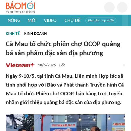
NÓNG
MỚI
VIDEO
CHỦ ĐỀ
#ASEAN Cup 2026
#Trí tuệ nhân tạo
#Mỹ - Iran
#Khám phá Việt Nam
KINH TẾ
KINH DOANH
#Khám phá thế giới
Cà Mau tổ chức phiên chợ OCOP quảng
bá sản phẩm đặc sản địa phương
10/5/2026
Gốc
Ngày 9-10/5, tại tỉnh Cà Mau, Liên minh Hợp tác xã
tỉnh phối hợp với Báo và Phát thanh Truyền hình Cà
Mau tổ chức Phiên chợ OCOP, bán hàng trực tuyến,
nhằm giới thiệu quảng bá đặc sản của địa phương.