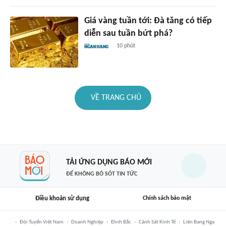
Giá vàng tuần tới: Đà tăng có tiếp
diễn sau tuần bứt phá?
10 phút
VỀ TRANG CHỦ
TẢI ỨNG DỤNG BÁO MỚI
ĐỂ KHÔNG BỎ SÓT TIN TỨC
Điều khoản sử dụng
Chính sách bảo mật
Đội Tuyển Việt Nam
Doanh Nghiệp
Đình Bắc
Cảnh Sát Kinh Tế
Liên Bang Nga