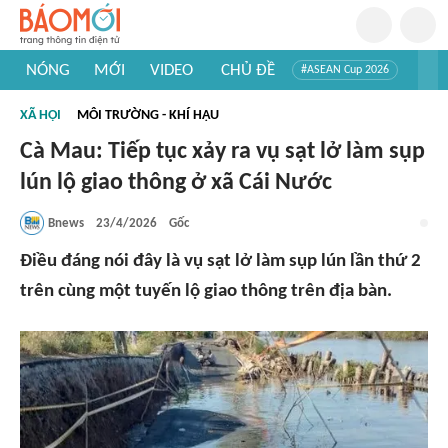
NÓNG
MỚI
VIDEO
CHỦ ĐỀ
#ASEAN Cup 2026
#Trí tuệ nhân tạo
#Mỹ - Iran
#Khám phá Việt Nam
XÃ HỘI
MÔI TRƯỜNG - KHÍ HẬU
#Khám phá thế giới
Cà Mau: Tiếp tục xảy ra vụ sạt lở làm sụp
lún lộ giao thông ở xã Cái Nước
Bnews
23/4/2026
Gốc
Điều đáng nói đây là vụ sạt lở làm sụp lún lần thứ 2
trên cùng một tuyến lộ giao thông trên địa bàn.