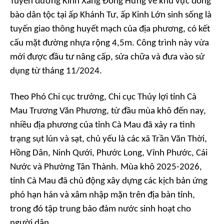
Tuyến đường Kinh Xáng Đông Hưng về khu vực đồng
bào dân tộc tại ấp Khánh Tư, ấp Kinh Lớn sinh sống là
tuyến giao thông huyết mạch của địa phương, có kết
cấu mặt đường nhựa rộng 4,5m. Công trình này vừa
mới được đầu tư nâng cấp, sửa chữa và đưa vào sử
dụng từ tháng 11/2024.
Theo Phó Chi cục trưởng, Chi cục Thủy lợi tỉnh Cà
Mau Trương Văn Phương, từ đầu mùa khô đến nay,
nhiều địa phương của tỉnh Cà Mau đã xảy ra tình
trạng sụt lún và sạt, chủ yếu là các xã Trần Văn Thời,
Hồng Dân, Ninh Qưới, Phước Long, Vĩnh Phước, Cái
Nước và Phường Tân Thành. Mùa khô 2025-2026,
tỉnh Cà Mau đã chủ động xây dựng các kịch bản ứng
phó hạn hán và xâm nhập mặn trên địa bàn tỉnh,
trong đó tập trung bảo đảm nước sinh hoạt cho
người dân.