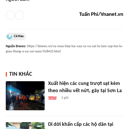
Tuấn Phi/Vnanet.vn
Cà Mau
Nguồn
Bnews
:
https://bnews.vn/ca-mau-tiep-tuc-xay-ra-vu-sat-lo-lam-sup-lun-lo-
giao-thong-o-xa-cai-nuoc/418433.html
TIN KHÁC
Xuất hiện các cung trượt sạt kèm
theo nhiều vết nứt, gãy tại Sơn La
3 giờ
Di dời khấn cấp các hộ dân tại