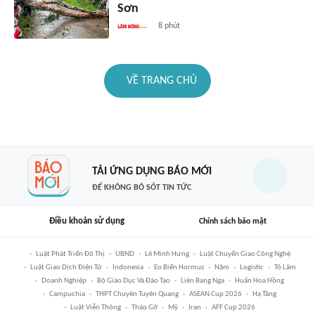
Sơn
8 phút
VỀ TRANG CHỦ
TẢI ỨNG DỤNG BÁO MỚI
ĐỂ KHÔNG BỎ SÓT TIN TỨC
Điều khoản sử dụng
Chính sách bảo mật
Luật Phát Triển Đô Thị
UBND
Lê Minh Hưng
Luật Chuyển Giao Công Nghệ
Luật Giao Dịch Điện Tử
Indonesia
Eo Biển Hormuz
Năm
Logistic
Tô Lâm
Doanh Nghiệp
Bộ Giáo Dục Và Đào Tạo
Liên Bang Nga
Huấn Hoa Hồng
Campuchia
THPT Chuyên Tuyên Quang
ASEAN Cup 2026
Hạ Tầng
Luật Viễn Thông
Tháo Gỡ
Mỹ
Iran
AFF Cup 2026