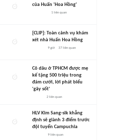
của Huấn 'Hoa Hồng'
1
liên quan
[CLIP]: Toàn cảnh vụ khám
xét nhà Huấn Hoa Hồng
9 giờ
37
liên quan
Cô dâu ở TPHCM được mẹ
kế tặng 500 triệu trong
đám cưới, lời phát biểu
'gây sốt'
2
liên quan
HLV Kim Sang-sik khẳng
định sẽ giành 3 điểm trước
đội tuyển Campuchia
9
liên quan