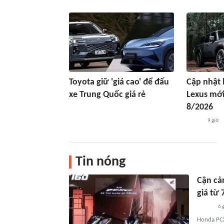
Toyota giữ 'giá cao' để đấu
Cập nhật 
xe Trung Quốc giá rẻ
Lexus mới
8/2026
9 giờ
Tin nóng
Cận cả
giá từ 
6 
Honda PCX