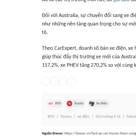
Đối với Australia, sự chuyển đổi sang xe đ
như những nền tảng quan trọng cho sự mở 
tô.
Theo CarExpert, doanh số bán xe điện, xe 
giúp thúc đẩy thị trường xe mới của Austra
157,2%, xe PHEV tăng 270,2% so với cùng 
BYD
Toyota
Xe Điện
BYD
Toyota
xe điện
thị trường ô tô
hybri
Nguồn
Bnews
:
https://bnews.vn/byd-ap-sat-toyota-tham-vong-