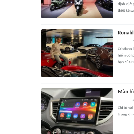
định vị ở
thiết kế s
Ronaldo
Cristiano
hiếm có tổ
hạn của B
Màn hì
5
Chỉ từ và
Trong khi