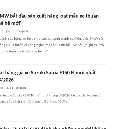
MW bắt đầu sản xuất hàng loạt mẫu xe thuần
hế hệ mới'
10 giờ
2
liên quan
 cảnh các hãng xe Đức chịu sức ép cạnh tranh xe điện, việc BMW sản
ông chỉ là bước đi công nghệ, mà còn là tín hiệu về nỗ lực giữ vai trò
ong chuỗi giá trị ôtô thế hệ mới.
t bảng giá xe Suzuki Satria F150 FI mới nhất
8/2026
giờ
2761
liên quan
e Suzuki Satria F150 FI mới nhất tháng 8/2026 tại các đại lý trên cả
ợc cập nhật chi tiết trong bài viết dưới đây.