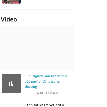
Video
Clip: Người phụ nữ đi chợ
bất ngờ bị đâm trọng
thương
10 giờ
5
liên quan
Cảnh sát khám xét nơi ở