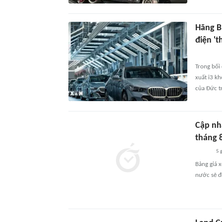
Hãng B
điện 't
Trong bối
xuất i3 kh
của Đức tr
Cập nhậ
tháng 
5 
Bảng giá x
nước sẽ đư