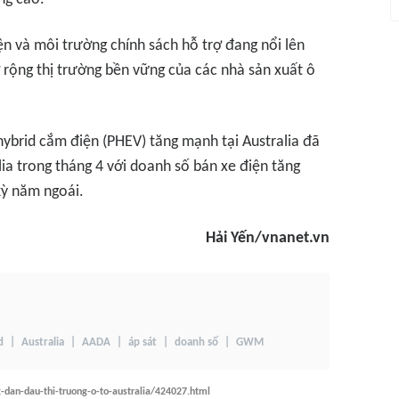
iện và môi trường chính sách hỗ trợ đang nổi lên
rộng thị trường bền vững của các nhà sản xuất ô
hybrid cắm điện (PHEV) tăng mạnh tại Australia đã
lia trong tháng 4 với doanh số bán xe điện tăng
kỳ năm ngoái.
Hải Yến/vnanet.vn
d
Australia
AADA
áp sát
doanh số
GWM
dan-dau-thi-truong-o-to-australia/424027.html