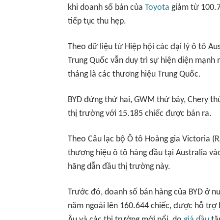
khi doanh số bán của
Toyota
giảm từ 100.7
tiếp tục thu hẹp.
Theo dữ liệu từ Hiệp hội các đại lý ô tô Au
Trung Quốc vẫn duy trì sự hiện diện mạnh 
tháng là các thương hiệu Trung Quốc.
BYD đứng thứ hai, GWM thứ bảy, Chery thứ 
thị trường với 15.185 chiếc được bán ra.
Theo Câu lạc bộ Ô tô Hoàng gia Victoria (
thương hiệu ô tô hàng đầu tại Australia v
hãng dẫn đầu thị trường này.
Trước đó, doanh số bán hàng của BYD ở nướ
năm ngoái lên 160.644 chiếc, được hỗ trợ
Âu và các thị trường mới nổi, do
giá dầu
tă