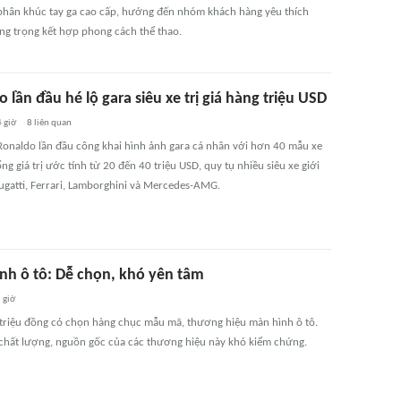
 phân khúc tay ga cao cấp, hướng đến nhóm khách hàng yêu thích
ang trọng kết hợp phong cách thể thao.
 lần đầu hé lộ gara siêu xe trị giá hàng triệu USD
4 giờ
8
liên quan
 Ronaldo lần đầu công khai hình ảnh gara cá nhân với hơn 40 mẫu xe
ng giá trị ước tính từ 20 đến 40 triệu USD, quy tụ nhiều siêu xe giới
ugatti, Ferrari, Lamborghini và Mercedes-AMG.
nh ô tô: Dễ chọn, khó yên tâm
 giờ
i triệu đồng có chọn hàng chục mẫu mã, thương hiệu màn hình ô tô.
 chất lượng, nguồn gốc của các thương hiệu này khó kiểm chứng.